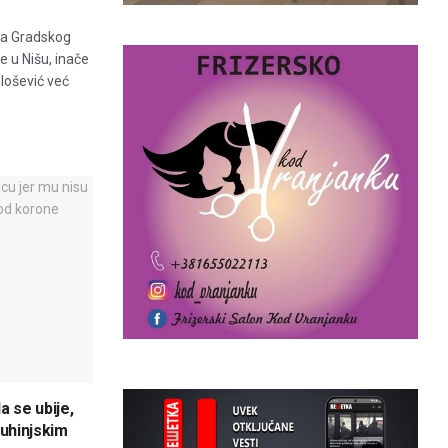
ca Gradskog
 u Nišu, inače
lošević već
a se ubije,
uhinjskim