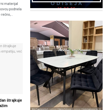
ni materijal
eskovcu podnela
 rečno,...
dan štrajkuje
ražim