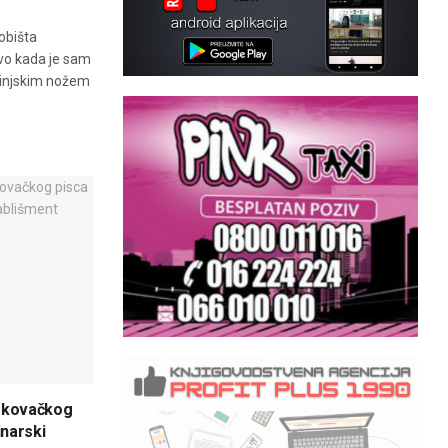
obišta
vo kada je sam
hinjskim nožem
skovačkog
inarski