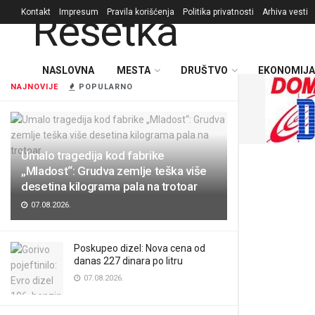
Kontakt
Impresum
Pravila korišćenja
Politika privatnosti
Arhiva vesti
NASLOVNA
MESTA
DRUŠTVO
EKONOMIJA
NAJNOVIJE
POPULARNO
Umalo tragedija kod fabrike
„Mladost“: Grudva zemlje teška više
desetina kilograma pala na trotoar
07.08.2026.
Poskupeo dizel: Nova cena od
danas 227 dinara po litru
07.08.2026.