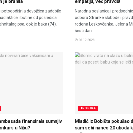
h je branila
empatiju, već pravdu!
i petogodišnja devojčica zadobile
Narodna poslanica i predsedni
adlaktice i butine od posledica
odbora Stranke slobode i pravde
nitalog psa, dok je baka (74),
rođena Leskovčanka, Jelena Mi
šesti dan...
26.12.2023.
HRONIKA
mbasada finansirala sumnjiv
Mladić iz Bobišta pokušao d
onkurs u Nišu?
sam sebi naneo 20 uboda k