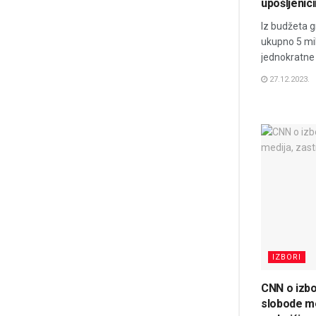
upošljeni
Iz budžeta g
ukupno 5 mil
jednokratne
27.12.2023.
IZBORI
CNN o izbo
slobode me