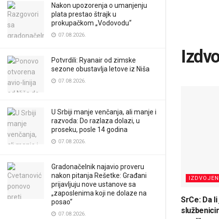
Nakon upozorenja o umanjenju
plata prestao štrajk u
prokupačkom „Vodovodu“
07.08.2026.
Izdv
Potvrdili: Ryanair od zimske
sezone obustavlja letove iz Niša
07.08.2026.
U Srbiji manje venčanja, ali manje i
razvoda: Do razlaza dolazi, u
proseku, posle 14 godina
07.08.2026.
Gradonačelnik najavio proveru
nakon pitanja Rešetke: Građani
IZDVOJE
prijavljuju nove ustanove sa
„zaposlenima koji ne dolaze na
SrCe: Da li
posao“
službenic
07.08.2026.