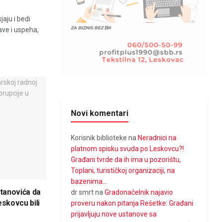
jaju i bedi
lave i uspeha,
Novi komentari
Korisnik biblioteke
na
Neradnici na
platnom spisku svuda po Leskovcu?!
Građani tvrde da ih ima u pozorištu,
Toplani, turističkoj organizaciji, na
bazenima…
tanovića da
dr smrt
na
Gradonačelnik najavio
eskovcu bili
proveru nakon pitanja Rešetke: Građani
prijavljuju nove ustanove sa