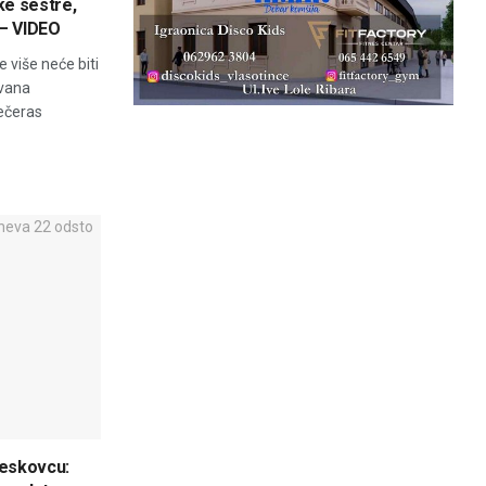
ke sestre,
 – VIDEO
 više neće biti
ovana
večeras
Leskovcu: