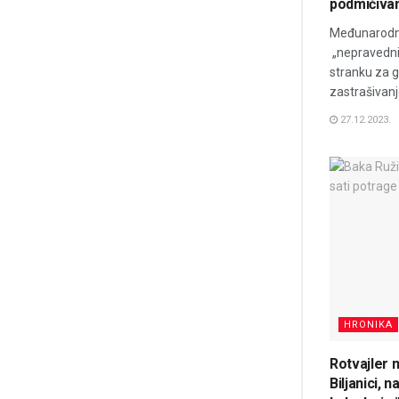
podmićiva
Međunarodni 
„nepravednim
stranku za 
zastrašivanje
27.12.2023.
HRONIKA
Rotvajler n
Biljanici, 