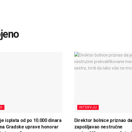
ojeno
NO
INTERVJU
 je isplata od po 10.000 dinara
Direktor bolnice priznao da
ima Gradske uprave honorar
zapošljavao nestručne