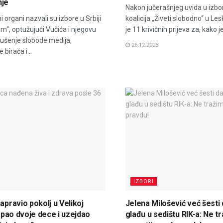
nje
Nakon jučerašnjeg uvida u izbor
organi nazvali su izbore u Srbiji
koalicija „Živeti slobodno“ u L
“, optužujući Vučića i njegovu
je 11 krivičnih prijeva za, kako je
gušenje slobode medija,
26.12.2023.
 birača i...
IZBORI
apravio pokolj u Velikoj
Jelena Milošević već šesti 
napao dvoje dece i uzejdao
glađu u sedištu RIK-a: Ne t