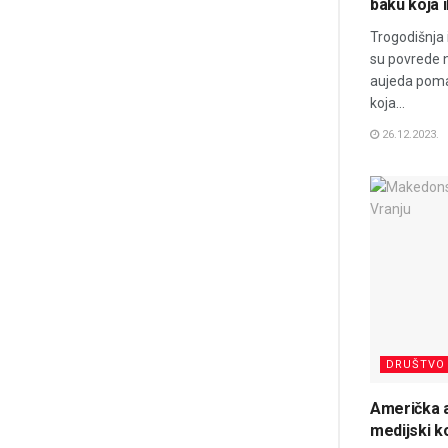
baku koja i
Trogodišnja 
su povrede n
aujeda pomah
koja...
26.12.2023.
DRUŠTVO
Američka a
medijski k