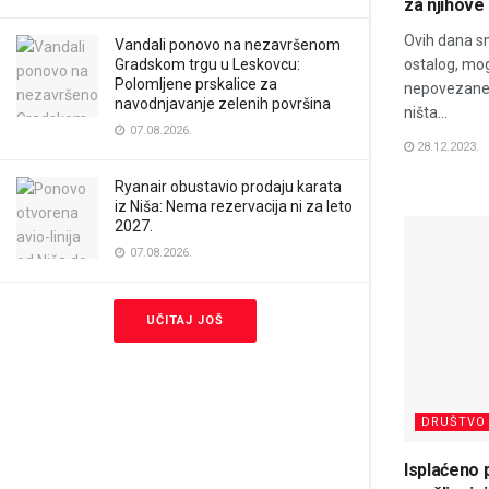
za njihove
Ovih dana s
Vandali ponovo na nezavršenom
Gradskom trgu u Leskovcu:
ostalog, mog
Polomljene prskalice za
nepovezane 
navodnjavanje zelenih površina
ništa...
07.08.2026.
28.12.2023.
Ryanair obustavio prodaju karata
iz Niša: Nema rezervacija ni za leto
2027.
07.08.2026.
UČITAJ JOŠ
DRUŠTVO
Isplaćeno 