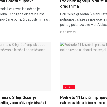
cima Gradske uprave
Prekinite agoniju i vratite
građanima
rada Leskovca isplaćeno je
iona i 77 hiljada dinara na ime
Udruženje građana “Zeleni usta
 novčane pomoći zaposlenima u...
potpunosti slaže sa nosiocem li
jednog jedan za sve – dr Aleksa
27.12.2023.
IZBORI
rima u Srbiji: Gušenje
Podneto 11 krivičnih prijava
dija, zastrašivanje birača i
nakon uvida u izborni mater