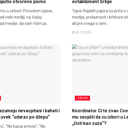
uputio otvoreno pismo
establišment Srbije
mo u celosti: Povodom izjave,
Tajne Rajskih papira su priča o s
eli neki mediji, na Vašoj
medija, prolaznosti i krhkosti s
 za medije, da sam Vam ja...
ali pre svega o ceni...
26.12.2023.
IZBORI
razumeju nevaspitani i bahati i
Koordinator Crte zvao Cve
o uvek “udarac po džepu“
mu saopšti da su izbori u L
„čisti kao suza“?
u'', ''Ne bacaj smeće'', ''Ne