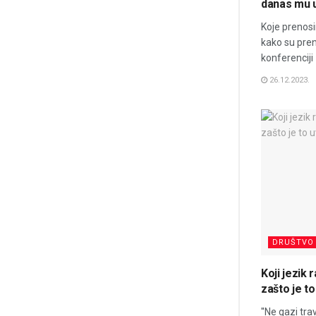
danas mu 
Koje prenosi
kako su pren
konferenciji
26.12.2023.
DRUŠTVO
Koji jezik 
zašto je t
''Ne gazi trav