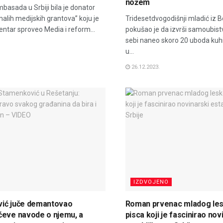
nožem
asada u Srbiji bila je donator
lih medijskih grantova” koju je
Tridesetdvogodišnji mladić iz B
entar sproveo Media i reform...
pokušao je da izvrši samoubist
sebi naneo skoro 20 uboda ku
u...
26.12.2023.
IZDVOJENO
ić juče demantovao
Roman prvenac mladog le
ćeve navode o njemu, a
pisca koji je fascinirao nov