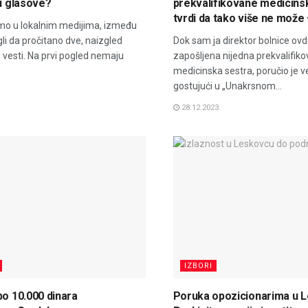
 i glasove?
prekvalifikovane medicins
tvrdi da tako više ne može
mo u lokalnim medijima, između
li da pročitano dve, naizgled
Dok sam ja direktor bolnice ovde
vesti. Na prvi pogled nemaju
zapošljena nijedna prekvalifik
medicinska sestra, poručio je 
gostujući u „Unakrsnom...
28.12.2023.
IZBORI
po 10.000 dinara
Poruka opozicionarima u 