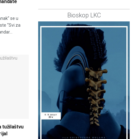
 mandate
Bioskop LKC
nak” se u
ste “Svi za
ndar...
 tužilaštvu
ijal