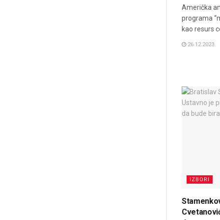
Američka amb
programa “ma
kao resurs c
26.12.2023.
IZBORI
Stamenkov
Cvetanovi