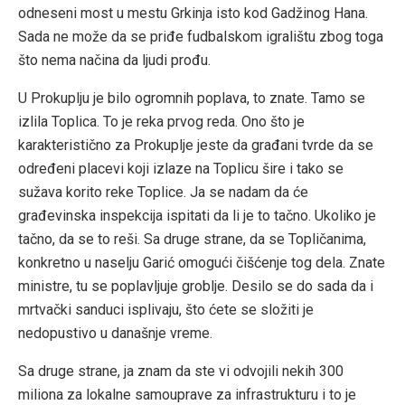
odneseni most u mestu Grkinja isto kod Gadžinog Hana.
Sada ne može da se priđe fudbalskom igralištu zbog toga
što nema načina da ljudi prođu.
U Prokuplju je bilo ogromnih poplava, to znate. Tamo se
izlila Toplica. To je reka prvog reda. Ono što je
karakteristično za Prokuplje jeste da građani tvrde da se
određeni placevi koji izlaze na Toplicu šire i tako se
sužava korito reke Toplice. Ja se nadam da će
građevinska inspekcija ispitati da li je to tačno. Ukoliko je
tačno, da se to reši. Sa druge strane, da se Topličanima,
konkretno u naselju Garić omogući čišćenje tog dela. Znate
ministre, tu se poplavljuje groblje. Desilo se do sada da i
mrtvački sanduci isplivaju, što ćete se složiti je
nedopustivo u današnje vreme.
Sa druge strane, ja znam da ste vi odvojili nekih 300
miliona za lokalne samouprave za infrastrukturu i to je