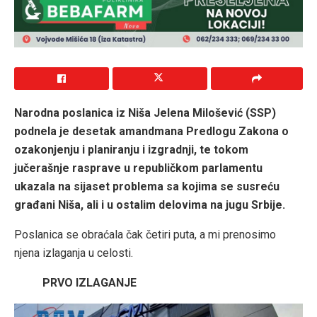
Narodna poslanica iz Niša Jelena Milošević (SSP)
podnela je desetak amandmana Predlogu Zakona o
ozakonjenju i planiranju i izgradnji, te tokom
jučerašnje rasprave u republičkom parlamentu
ukazala na sijaset problema sa kojima se susreću
građani Niša, ali i u ostalim delovima na jugu Srbije.
Poslanica se obraćala čak četiri puta, a mi prenosimo
njena izlaganja u celosti.
PRVO IZLAGANJE