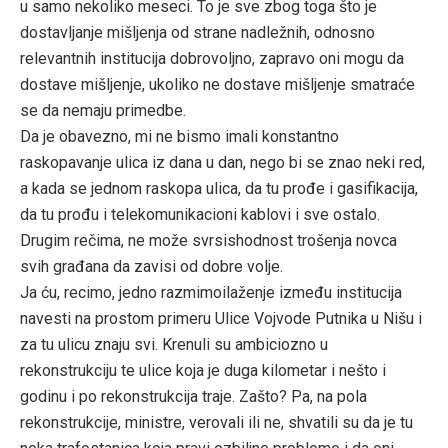
u samo nekoliko meseci. To je sve zbog toga što je
dostavljanje mišljenja od strane nadležnih, odnosno
relevantnih institucija dobrovoljno, zapravo oni mogu da
dostave mišljenje, ukoliko ne dostave mišljenje smatraće
se da nemaju primedbe.
Da je obavezno, mi ne bismo imali konstantno
raskopavanje ulica iz dana u dan, nego bi se znao neki red,
a kada se jednom raskopa ulica, da tu prođe i gasifikacija,
da tu prođu i telekomunikacioni kablovi i sve ostalo.
Drugim rečima, ne može svrsishodnost trošenja novca
svih građana da zavisi od dobre volje.
Ja ću, recimo, jedno razmimoilaženje između institucija
navesti na prostom primeru Ulice Vojvode Putnika u Nišu i
za tu ulicu znaju svi. Krenuli su ambiciozno u
rekonstrukciju te ulice koja je duga kilometar i nešto i
godinu i po rekonstrukcija traje. Zašto? Pa, na pola
rekonstrukcije, ministre, verovali ili ne, shvatili su da je tu