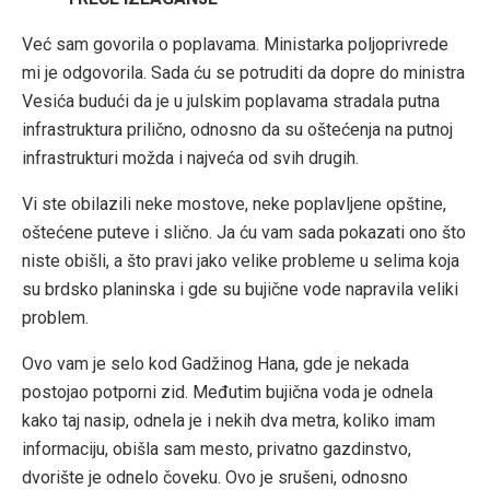
Već sam govorila o poplavama. Ministarka poljoprivrede
mi je odgovorila. Sada ću se potruditi da dopre do ministra
Vesića budući da je u julskim poplavama stradala putna
infrastruktura prilično, odnosno da su oštećenja na putnoj
infrastrukturi možda i najveća od svih drugih.
Vi ste obilazili neke mostove, neke poplavljene opštine,
oštećene puteve i slično. Ja ću vam sada pokazati ono što
niste obišli, a što pravi jako velike probleme u selima koja
su brdsko planinska i gde su bujične vode napravila veliki
problem.
Ovo vam je selo kod Gadžinog Hana, gde je nekada
postojao potporni zid. Međutim bujična voda je odnela
kako taj nasip, odnela je i nekih dva metra, koliko imam
informaciju, obišla sam mesto, privatno gazdinstvo,
dvorište je odnelo čoveku. Ovo je srušeni, odnosno