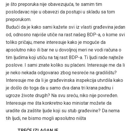
je što preporuka nije obavezujuća, te samim tim
poslodavac nije u obavezi da postupi u skladu sa tom
preporukom.
Budući da je kako sami kažete svi iz vlasti građevina jedan
od, odnosno najviše utiče na rast našeg BDP-a, o kome svi
toliko pričaju, mene interesuje kako je moguće da
apsolutno niko ili bar ne u dovoljnoj meri ne vodi računa o
tim ljudima koji utiču na taj rast BDP-a. Ti ljudi rade najteže
poslove. I sami znate koliko su plaćeni. Interesuje me da li
je neko nekada odgovarao zbog nesreće na gradilištu?
Interesuje me da li je građevinska inspekcija utvrdila kako
je došlo do toga da u samo dva dana tri krana padnu i
ugroze živote drugih? Na svu sreću, niko nije povređen.
Interesuje me šta konkretno kao ministar možete da
uradite da zaštite ljude koji su stub građevine? Da nema
tih ljudi, ne bismo mogli apsolutno ništa
TREĆE IZLAGANJE