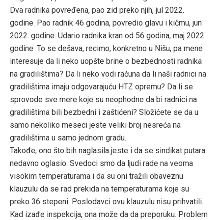
Dva radnika povređena, pao zid preko njih, jul 2022.
godine. Pao radnik 46 godina, povredio glavu i kičmu, jun
2022. godine. Udario radnika kran od 56 godina, maj 2022.
godine. To se dešava, recimo, konkretno u Nišu, pa mene
interesuje da li neko uopšte brine o bezbednosti radnika
na gradilištima? Da li neko vodi računa da li naši radnici na
gradilištima imaju odgovarajuću HTZ opremu? Da li se
sprovode sve mere koje su neophodne da bi radnici na
gradilištima bili bezbedni i zaštićeni? Složićete se da u
samo nekoliko meseci jeste veliki broj nesreća na
gradilištima u samo jednom gradu.
Takođe, ono što bih naglasila jeste i da se sindikat putara
nedavno oglasio. Svedoci smo da ljudi rade na veoma
visokim temperaturama i da su oni tražili obaveznu
klauzulu da se rad prekida na temperaturama koje su
preko 36 stepeni. Poslodavci ovu klauzulu nisu prihvatili.
Kad izađe inspekcija, ona može da da preporuku. Problem