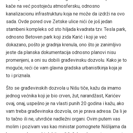
kače na već postojeću atmosfersku, odnosno
kanalizacionu infrastrukturu koja ne može da izdrži na ovo
sada. Ovde pored ove Zetske ulice nići će još jedan
stambeni kompleks od sto hiljada kvadrata tzv. Tesla park,
odnosno Betoven park koji zida Karić i koji je već
dokazano, pošto je gradnja krenula, ono što je zanimljivo
jeste da planska dokumentacija odnosno planovi nisu
promenjeni, a oni su dobili građevinsku dozvolu. Kako je to
moguće, reći će vam glavna gradska urbanistkinja koja je
to i priznala.
Što se građevinskih dozvola u Nišu tiče, kažu da imamo
jednog većnika koji je bio crven, žut, narandžast, Karićev
ovaj, onaj, uspešno je na vlasti punih 20 godina i kažu, ako
vam treba građevinska dozvola, on je prava adresa. Da li je
to tačno ili ne, utvrdiće nadležni organi. Ovim putem vas
molim i pozivam vas kao ministar pomognete Nišlijama da