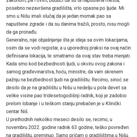
zakonom, pa i ovim, budući da su ta napuštena mesta,
posebno nezavršena gradilišta, vrlo opasna po ljude. Mi
smo u Nišu imali slučaj da je jedan momak pao sa
napuštene zgrade i da su danima tražili, prosto, nisu mogli
da ga pronađu.
Generalno, nije objašnjenje šta je ideja sa ovim lokacijama,
osim da se vodi registar, a u uporednoj praksi na ovaj način
definisana lokacija, te smatramo da ovaj stav treba menjati.
Kada smo kod bezbednosti ljudi, u okviru ovog zakona i
samog građevinarstva, hoću, ministre, da vam skrenem
pažnju na bezbednost ljudi na gradilištu. Recimo, sinoć se
desilo da je na gradilištu u Nišu u nedelju u pola devet sa
velike visine pao tridesetogodišnji radnik, koji je zadobio
prelom lobanje i u teškom stanju prebačen je u Klinički
centar Niš.
U prethodnih nekoliko meseci desilo se, recimo, u
novembru 2022. godine radnik 63 godine, teško povređen
na gradilištu, preminuo. Samo pričam o gradilištima u Nišu.