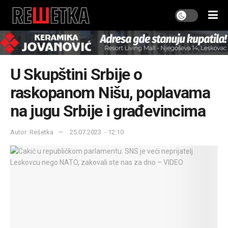
U Skupštini Srbije o
raskopanom Nišu, poplavama
na jugu Srbije i građevincima
Autor: Rešetka
25.07.2023. - 12:10