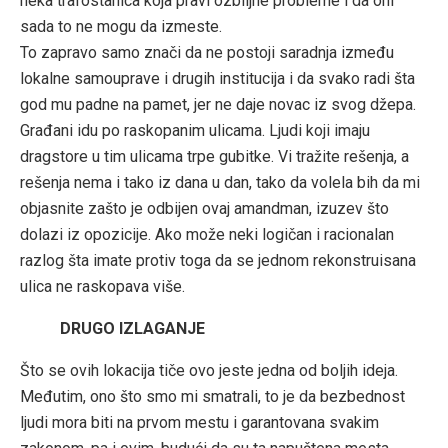
neka trafostanica koja pravi ozbiljne probleme i da oni
sada to ne mogu da izmeste.
To zapravo samo znači da ne postoji saradnja između
lokalne samouprave i drugih institucija i da svako radi šta
god mu padne na pamet, jer ne daje novac iz svog džepa.
Građani idu po raskopanim ulicama. Ljudi koji imaju
dragstore u tim ulicama trpe gubitke. Vi tražite rešenja, a
rešenja nema i tako iz dana u dan, tako da volela bih da mi
objasnite zašto je odbijen ovaj amandman, izuzev što
dolazi iz opozicije. Ako može neki logičan i racionalan
razlog šta imate protiv toga da se jednom rekonstruisana
ulica ne raskopava više.
DRUGO IZLAGANJE
Što se ovih lokacija tiče ovo jeste jedna od boljih ideja.
Međutim, ono što smo mi smatrali, to je da bezbednost
ljudi mora biti na prvom mestu i garantovana svakim