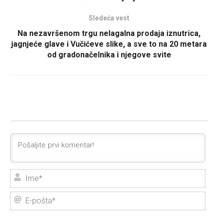
Sledeća vest
Na nezavršenom trgu nelagalna prodaja iznutrica,
jagnjeće glave i Vučićeve slike, a sve to na 20 metara
od gradonačelnika i njegove svite
Ime
E-
poš