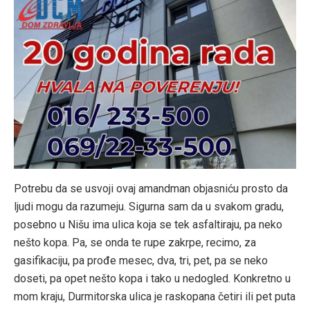
Potrebu da se usvoji ovaj amandman objasniću prosto da
ljudi mogu da razumeju. Sigurna sam da u svakom gradu,
posebno u Nišu ima ulica koja se tek asfaltiraju, pa neko
nešto kopa. Pa, se onda te rupe zakrpe, recimo, za
gasifikaciju, pa prođe mesec, dva, tri, pet, pa se neko
doseti, pa opet nešto kopa i tako u nedogled. Konkretno u
mom kraju, Durmitorska ulica je raskopana četiri ili pet puta