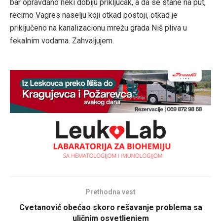
bar opravdano neki dobiju priključak, a da se stane na put,
recimo Vagres naselju koji otkad postoji, otkad je
priključeno na kanalizacionu mrežu grada Niš pliva u
fekalnim vodama. Zahvaljujem.
Prethodna vest
Cvetanović obećao skoro rešavanje problema sa
uličnim osvetljenjem