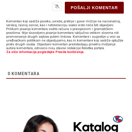
Komentari koji sadrže psovke, uvrede, pretnje i govor mržnje na nacionalnoj,
verskoj, rasnoj osnovi, kao i netoleranciju svake vrste neće biti objavljeni.
Prilikom pisanja komentara vodite računa o pravopisnim i gramatičkim
pravilima. Nije dozvoljeno pisanje komentara isključivo velikim slovima niti
promovisanje drugih sajtova putem linkova. Komentare i sugestije u vezi sa
uređivačkom politikom ne objavljujemo, kao ni komentare koji sadrže optužbe
protiv drugih osoba. Objavljeni komentari predstavljaju privatno mišljenje
autora komentara, odnosno nisu stavovi redakcije Rešetka portala.
Za više informacija pogledajte Pravila korišćenja.
0
KOMENTARA