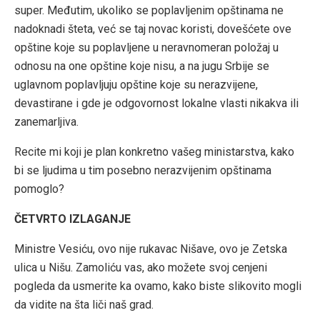
super. Međutim, ukoliko se poplavljenim opštinama ne
nadoknadi šteta, već se taj novac koristi, dovešćete ove
opštine koje su poplavljene u neravnomeran položaj u
odnosu na one opštine koje nisu, a na jugu Srbije se
uglavnom poplavljuju opštine koje su nerazvijene,
devastirane i gde je odgovornost lokalne vlasti nikakva ili
zanemarljiva.
Recite mi koji je plan konkretno vašeg ministarstva, kako
bi se ljudima u tim posebno nerazvijenim opštinama
pomoglo?
ČETVRTO IZLAGANJE
Ministre Vesiću, ovo nije rukavac Nišave, ovo je Zetska
ulica u Nišu. Zamoliću vas, ako možete svoj cenjeni
pogleda da usmerite ka ovamo, kako biste slikovito mogli
da vidite na šta liči naš grad.