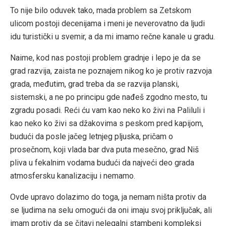
To nije bilo oduvek tako, mada problem sa Zetskom
ulicom postoji decenijama i meni je neverovatno da ljudi
idu turistički u svemir, a da mi imamo rečne kanale u gradu.
Naime, kod nas postoji problem gradnje i lepo je da se
grad razvija, zaista ne poznajem nikog ko je protiv razvoja
grada, međutim, grad treba da se razvija planski,
sistemski, a ne po principu gde nađeš zgodno mesto, tu
zgradu posadi. Reći ću vam kao neko ko živi na Paliluli i
kao neko ko živi sa džakovima s peskom pred kapijom,
budući da posle jačeg letnjeg pljuska, pričam o
prosečnom, koji vlada bar dva puta mesečno, grad Niš
pliva u fekalnim vodama budući da najveći deo grada
atmosfersku kanalizaciju i nemamo.
Ovde upravo dolazimo do toga, ja nemam ništa protiv da
se ljudima na selu omogući da oni imaju svoj priključak, ali
imam protiv da se čitavi nelegalni stambeni kompleksi