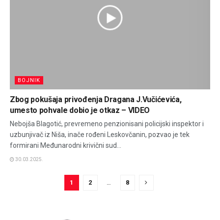
BOJNIK
Zbog pokušaja privođenja Dragana J.Vučićevića,
umesto pohvale dobio je otkaz – VIDEO
Nebojša Blagotić, prevremeno penzionisani policijski inspektor i
uzbunjivač iz Niša, inače rođeni Leskovčanin, pozvao je tek
formirani Međunarodni krivični sud...
30.03.2025.
1
2
…
8