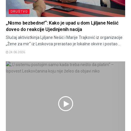
DRUŠTVO
„Nismo bezbedne!“: Kako je upad u dom Ljiljane Nešić
doveo do reakcije Ujedinjenih nacija
Slučaj aktivistkinja Ljiljane Nešić i Marije Trajković iz organizacije
„Žene za mir“ iz Leskovca prerastao je lokalne okvire i postao...
24.06.2026.