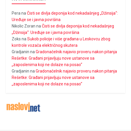
Pera
na
Čisti se divlja deponija kod nekadašnjeg „Džinsija“:
Uređuje se i javna površina
Nikolic Zoran
na
Čisti se divlja deponija kod nekadašnjeg
„Džinsija“: Uređuje se i javna površina
Zoks
na
Sukob policije i više građana u Leskovcu zbog
kontrole vozača električnog skutera
Gradjanin
na
Gradonačelnik najavio proveru nakon pitanja
Rešetke: Građani prijavljuju nove ustanove sa
„zaposlenima koji ne dolaze na posao“
Gradjanin
na
Gradonačelnik najavio proveru nakon pitanja
Rešetke: Građani prijavljuju nove ustanove sa
„zaposlenima koji ne dolaze na posao“