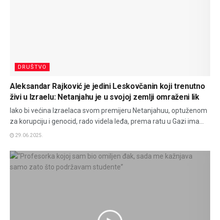
DRUŠTVO
Aleksandar Rajković je jedini Leskovčanin koji trenutno
živi u Izraelu: Netanjahu je u svojoj zemlji omraženi lik
Iako bi većina Izraelaca svom premijeru Netanjahuu, optuženom
za korupciju i genocid, rado videla leđa, prema ratu u Gazi ima...
29.06.2025.