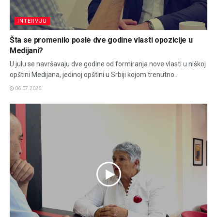
INTERVJU
Šta se promenilo posle dve godine vlasti opozicije u
Medijani?
U julu se navršavaju dve godine od formiranja nove vlasti u niškoj
opštini Medijana, jedinoj opštini u Srbiji kojom trenutno...
06.07.2026.