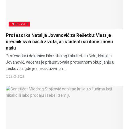
INTERVJU
Profesorka Natalija Jovanović za Rešetku: Vlast je
urednik svih naših života, ali studenti su doneli novu
nadu
Profesorka i dekanica Filozofskog fakulteta u Nišu, Natalija
Jovanović, večeras je prisustvovala protestnom okupljanju u
Leskovcu, gde je u ekskluzivnom...
26.09.2025.