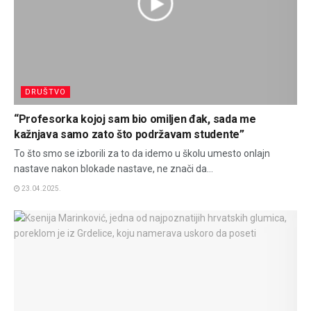
DRUŠTVO
“Profesorka kojoj sam bio omiljen đak, sada me
kažnjava samo zato što podržavam studente”
To što smo se izborili za to da idemo u školu umesto onlajn
nastave nakon blokade nastave, ne znači da...
23.04.2025.