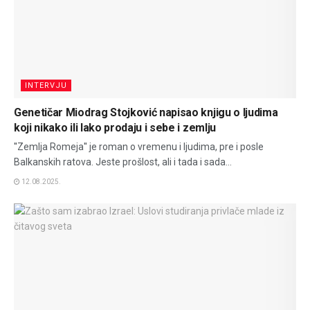
INTERVJU
Genetičar Miodrag Stojković napisao knjigu o ljudima
koji nikako ili lako prodaju i sebe i zemlju
''Zemlja Romeja'' je roman o vremenu i ljudima, pre i posle
Balkanskih ratova. Jeste prošlost, ali i tada i sada...
12.08.2025.