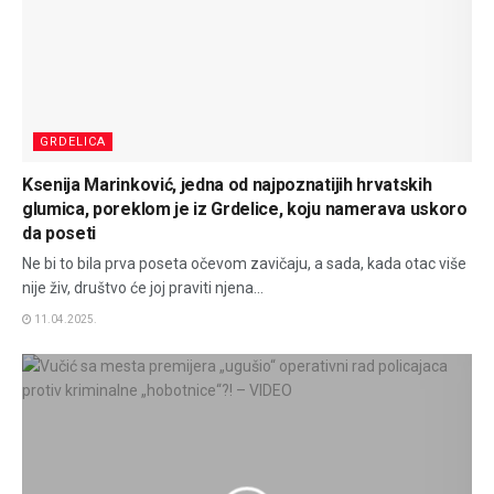
GRDELICA
Ksenija Marinković, jedna od najpoznatijih hrvatskih
glumica, poreklom je iz Grdelice, koju namerava uskoro
da poseti
Ne bi to bila prva poseta očevom zavičaju, a sada, kada otac više
nije živ, društvo će joj praviti njena...
11.04.2025.