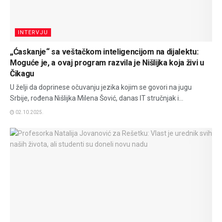
INTERVJU
„Ćaskanje“ sa veštačkom inteligencijom na dijalektu:
Moguće je, a ovaj program razvila je Nišlijka koja živi u
Čikagu
U želji da doprinese očuvanju jezika kojim se govori na jugu
Srbije, rođena Nišlijka Milena Šović, danas IT stručnjak i...
02.10.2025.