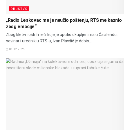
DRUŠTVO
„Radio Leskovac me je naučio poštenju, RTS me kaznio
zbog emocije“
Zbog kletvi i oštrih reči koje je uputio okupljenima u Ćacilendu,
novinar i urednik u RTS-u, Ivan Plavšić je dobio...
01.12.2025.