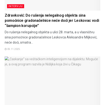
INTERVJU
Zdravković: Do rušenja nelegalnog objekta sina
pomoćnice gradonačelnice neće doći jer Leskovac vodi
“šampion korupcije”
Do rušenja nelegalnog objekta u ulici 28. marta, a u vlasništvu
sina pomoćnice gradonačelnice Leskovca Aleksandre Miljković,
neće doći, smatra...
05.11.2025.