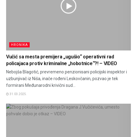
HRONIKA
Vučić sa mesta premijera „ugušio“ operativni rad
policajaca protiv kriminalne „hobotnice“?! – VIDEO
Nebojša Blagotić, prevremeno penzionisani policijski inspektor i
uzbunjivač iz Niša, inače rođeni Leskovčanin, pozvao je tek
formirani Međunarodni krivični sud...
31.03.2025.