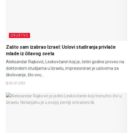
DRUŠTVO
Zašto sam izabrao Izrael: Uslovi studiranja privlače
mlade iz čitavog sveta
Aleksandar Rajković, Leskovčanin koji je, četiri godine proveo na
doktorskim studijama u Izraelu, impresioniran je uslovima za
školovanje, što ovu...
02.07.2025.