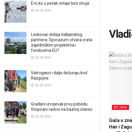
Evo ko u petak ostaje bez struje
06.08.2026.
Vladi
Leskovac dobija italijanskog
partnera: Sporazum otvara vrata
zajedničkim projektima i
fondovima EU?
06.08.2026.
Vatrogasci i dalje dežuraju kod
Razgojne
06.08.2026.
Građani izvojevali prvu pobedu:
BOJNIK
Stopirani radovi na baznoj stanici
06.08.2026.
Guča u znak
Han i Zagu