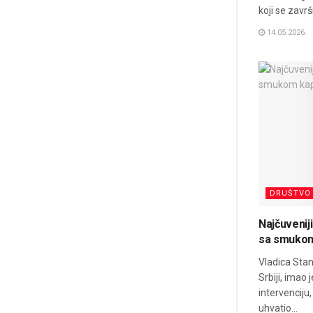
koji se zavr
14.05.2026.
DRUŠTVO
Najčuveniji
sa smukom
Vladica Stan
Srbiji, imao 
intervenciju
uhvatio...