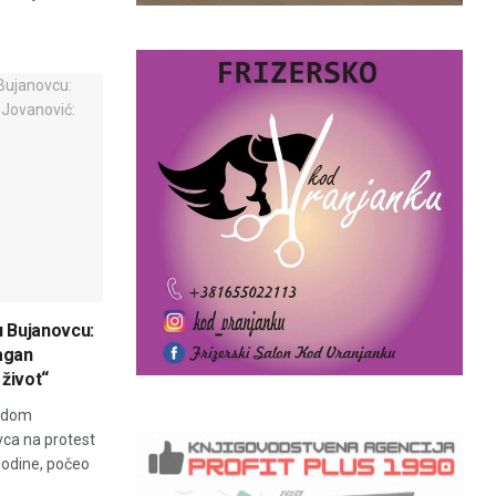
u Bujanovcu:
ragan
 život“
vodom
vca na protest
godine, počeo