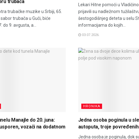
oru trubača
Lekari Hitne pomoći u Vladiči
ra trubačke muzike u Srbiji, 65.
prijavili su nadležnom tužilašt
sabor trubača u Guči, biće
šestogodišnjeg deteta u selu S
 do 9. avgusta, a...
informacijama do kojih...
03.07.2026.
HRONIKA
nelu Manajle do 20. juna:
Jedna osoba poginula u sle
 usporen, vozači na dodatnom
autoputa, troje povređenih
Jedna osoba je poginula, dok s