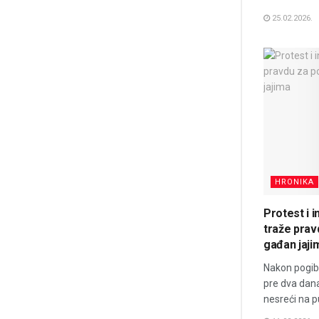
25.02.2026.
HRONIKA
Protest i i
traže prav
gađan jaji
Nakon pogibi
pre dva dana
nesreći na pu