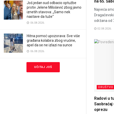
na 65. Sab
Još jedan sud odbacio optužbe
protiv Jelene Milošević zbog javno
Najveća smot
iznetih stavova: „Samo nek
Dragačevski 
nastave da tuže“
održana od 7.
06.08.2026.
02.08.2026.
Hitna pomoć upozorava: Sve više
građana kolabira zbog vrućine,
apel da se ne izlazi na sunce
06.08.2026.
UČITAJ JOŠ
DRUŠTVO
Radovi u tu
Saobraćaj
oprezu