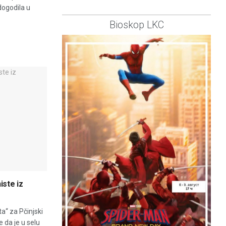
dogodila u
Bioskop LKC
iste iz
a“ za Pčinjski
e da je u selu