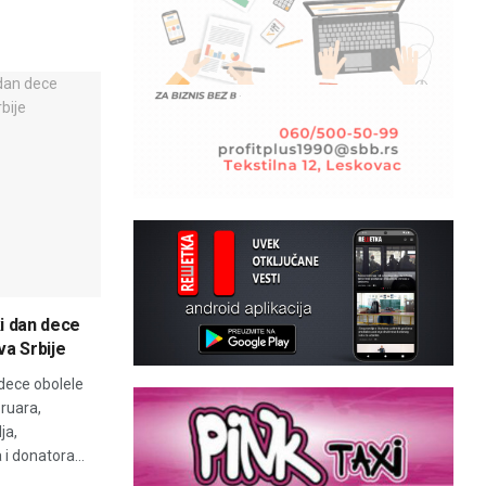
i dan dece
va Srbije
 dece obolele
ruara,
ja,
i donatora...