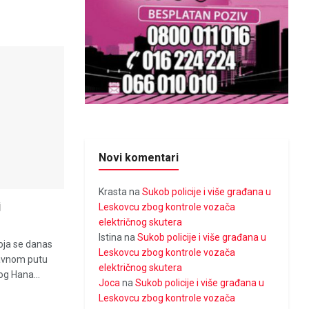
Novi komentari
Krasta
na
Sukob policije i više građana u
j
Leskovcu zbog kontrole vozača
električnog skutera
Istina
na
Sukob policije i više građana u
oja se danas
Leskovcu zbog kontrole vozača
žavnom putu
električnog skutera
g Hana...
Joca
na
Sukob policije i više građana u
Leskovcu zbog kontrole vozača