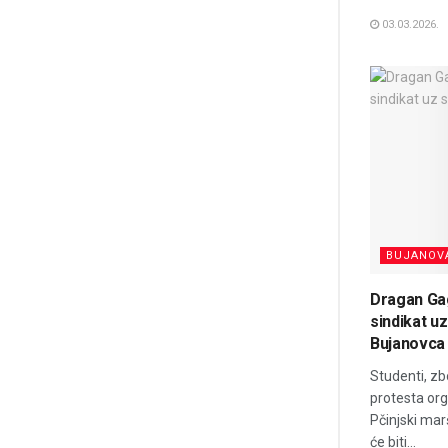
03.03.2026.
BUJANOV
Dragan Gag
sindikat u
Bujanovca
Studenti, zb
protesta org
Pčinjski mar
će biti...