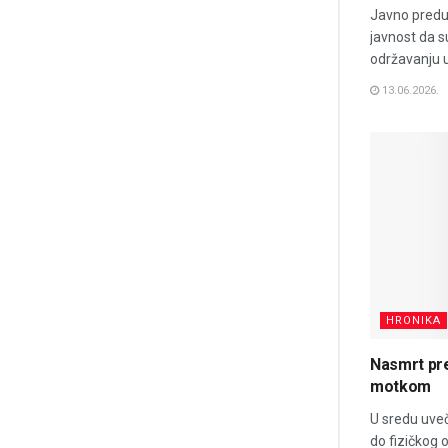
Javno preduz
javnost da s
održavanju u 
13.06.2026.
HRONIKA
Nasmrt pr
motkom
U sredu uveč
do fizičkog 