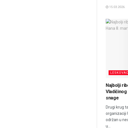
15.03.2026.
LESKOVA
Najbolji ri
Vladičinog
snage
Drugi krug t
organizaciji
održan u ned
u...