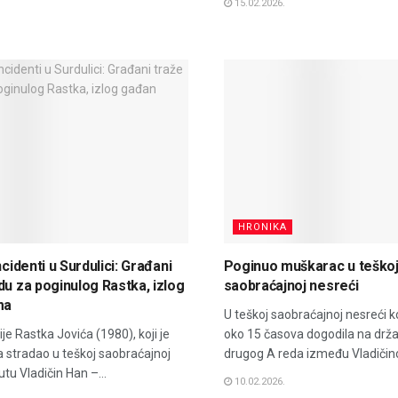
15.02.2026.
HRONIKA
ncidenti u Surdulici: Građani
Poginuo muškarac u teško
du za poginulog Rastka, izlog
saobraćajnoj nesreći
ma
U teškoj saobraćajnoj nesreći k
je Rastka Jovića (1980), koji je
oko 15 časova dogodila na dr
 stradao u teškoj saobraćajnoj
drugog A reda između Vladičino
tu Vladičin Han –...
10.02.2026.