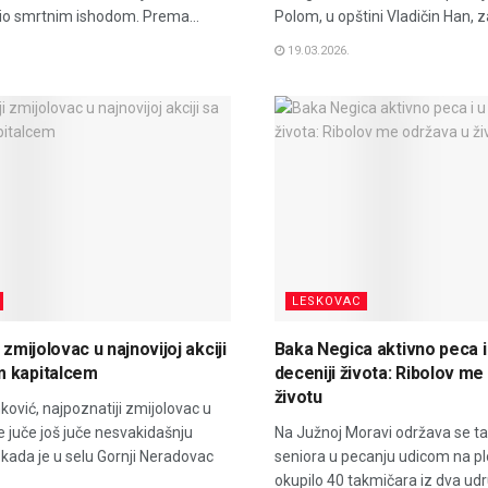
šio smrtnim ishodom. Prema...
Polom, u opštini Vladičin Han, za
19.03.2026.
LESKOVAC
 zmijolovac u najnovijoj akciji
Baka Negica aktivno peca i
 kapitalcem
deceniji života: Ribolov me
životu
ković, najpoznatiji zmijolovac u
je juče još juče nesvakidašnju
Na Južnoj Moravi održava se t
, kada je u selu Gornji Neradovac
seniora u pecanju udicom na plo
okupilo 40 takmičara iz dva udr