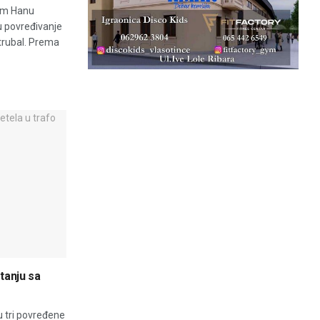
nom Hanu
vu povređivanje
trubal. Prema
tanju sa
u tri povređene