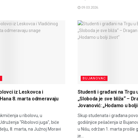
09.03.2026.
C
BUJANOVAC
bolovci iz Leskovca i
Studenti i građani na Trgu 
 Hana 8. marta odmeravaju
„Sloboda je sve bliža“ – D
Jovanović: „Hodamo u bolji
akmičenja u ribolovu, u
Skup studenata i građana po
 Udruženja "Ribolovci juga", biće
godišnjice pešačenja iz Bujano
elju, 8. marta, na Južnoj Moravi
u Nišu, održan 1. marta prošle 
je...