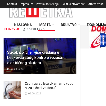
Kontakt
Impresum
Pravila korišćenja
Politika privatnosti
Arhiva vesti
NASLOVNA
MESTA
DRUŠTVO
EKONOMIJA
NAJNOVIJE
POPULARNO
Sukob policije i više građana u
Leskovcu zbog kontrole vozača
električnog skutera
06.08.2026.
Žedni usred leta: „Nemamo vodu
ni za piće ni za decu“:
06.08.2026.