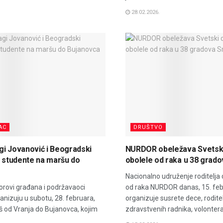
28.02.2026.
AC
DRUŠTVO
i Jovanović i Beogradski
NURDOR obeležava Svetsk
z studente na maršu do
obolele od raka u 38 grado
Nacionalno udruženje roditelja
orovi građana i podržavaoci
od raka NURDOR danas, 15. feb
anizuju u subotu, 28. februara,
organizuje susrete dece, roditel
š od Vranja do Bujanovca, kojim
zdravstvenih radnika, volontera 