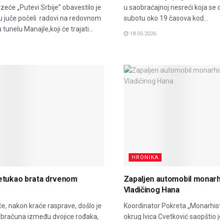
eće „Putevi Srbije” obavestilo je
u saobraćajnoj nesreći koja se 
u juče počeli radovi na redovnom
subotu oko 19 časova kod...
tunelu Manajle,koji će trajati...
18.05.2026.
HRONIKA
etukao brata drvenom
Zapaljen automobil monarh
Vladičinog Hana
e, nakon kraće rasprave, došlo je
Koordinator Pokreta „Monarhist
obračuna između dvojice rođaka,
okrug Ivica Cvetković saopštio j