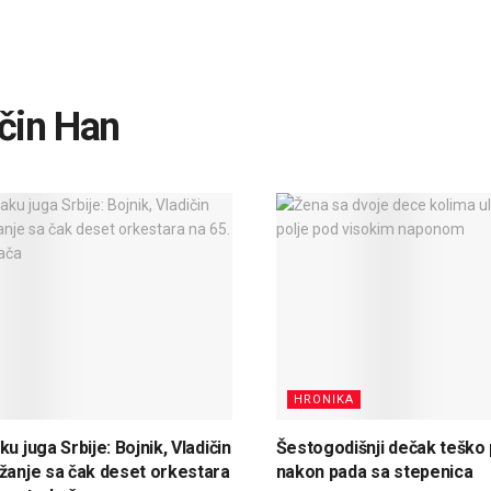
čin Han
HRONIKA
u juga Srbije: Bojnik, Vladičin
Šestogodišnji dečak teško
žanje sa čak deset orkestara
nakon pada sa stepenica