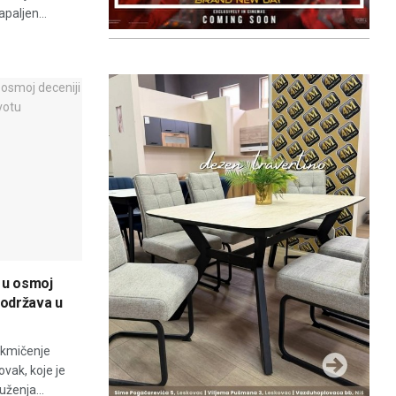
paljen...
 u osmoj
 održava u
akmičenje
vak, koje je
uženja...