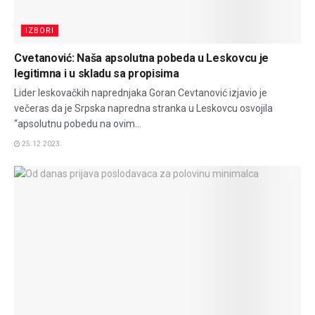
IZBORI
Cvetanović: Naša apsolutna pobeda u Leskovcu je
legitimna i u skladu sa propisima
Lider leskovačkih naprednjaka Goran Cevtanović izjavio je
večeras da je Srpska napredna stranka u Leskovcu osvojila
“apsolutnu pobedu na ovim...
25.12.2023.