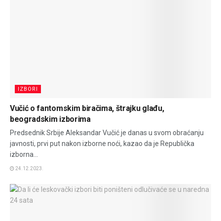
IZBORI
Vučić o fantomskim biračima, štrajku glađu,
beogradskim izborima
Predsednik Srbije Aleksandar Vučić je danas u svom obraćanju
javnosti, prvi put nakon izborne noći, kazao da je Republička
izborna...
24.12.2023.