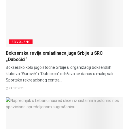
IZDVOJENO
Bokserska revija omladinaca juga Srbije u SRC
„Dubočici“
Boksersko kolo jugoistočne Srbije u organizaciji bokserskih
klubova “Đurović” i “Dubocica” održava se danas u maloj sali
Sportsko rekreacionog centra...
24.12.2023.