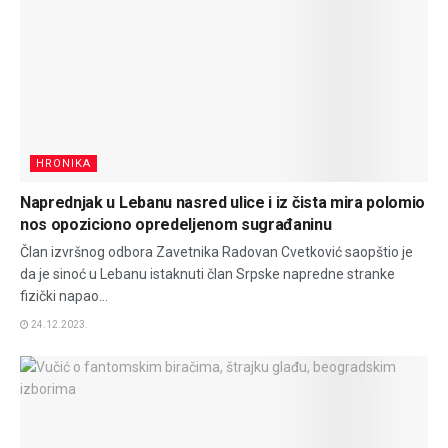
HRONIKA
Naprednjak u Lebanu nasred ulice i iz čista mira polomio
nos opoziciono opredeljenom sugrađaninu
Član izvršnog odbora Zavetnika Radovan Cvetković saopštio je
da je sinoć u Lebanu istaknuti član Srpske napredne stranke
fizički napao...
24.12.2023.