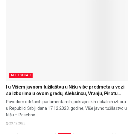
ALEKSINAC
I u Višem javnom tužilaštvu u Nišu više predmeta u vezi
sa izborima u ovom gradu, Aleksincu, Vranju, Pirotu…
Povodom održanih parlamentarnih, pokrajinskih i lokalnih izbora
u Republici Srbiji dana 17.12.2023. godine, Više javno tužilaštvo u
Nišu – Posebno...
23.12.2023.