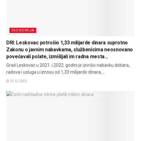
EKONOMIJA
DRI: Leskovac potrošio 1,33 milijarde dinara suprotno
Zakonu o javnim nabavkama, službenicima neosnovano
povećavali polate, izmišljali im radna mesta…
Grad Leskovac u 2021. i 2022. godini je izvršio nabavku dobara,
radova i usluga u iznosu od 1,33 milijarde dinara,...
25.12.2023.