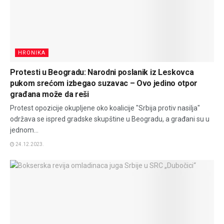
HRONIKA
Protesti u Beogradu: Narodni poslanik iz Leskovca
pukom srećom izbegao suzavac – Ovo jedino otpor
građana može da reši
Protest opozicije okupljene oko koalicije "Srbija protiv nasilja"
održava se ispred gradske skupštine u Beogradu, a građani su u
jednom...
24.12.2023.