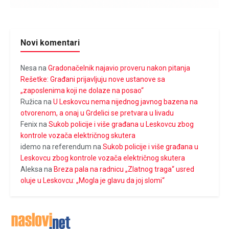
Novi komentari
Nesa
na
Gradonačelnik najavio proveru nakon pitanja
Rešetke: Građani prijavljuju nove ustanove sa
„zaposlenima koji ne dolaze na posao“
Ružica
na
U Leskovcu nema nijednog javnog bazena na
otvorenom, a onaj u Grdelici se pretvara u livadu
Fenix
na
Sukob policije i više građana u Leskovcu zbog
kontrole vozača električnog skutera
idemo na referendum
na
Sukob policije i više građana u
Leskovcu zbog kontrole vozača električnog skutera
Aleksa
na
Breza pala na radnicu „Zlatnog traga“ usred
oluje u Leskovcu: „Mogla je glavu da joj slomi“