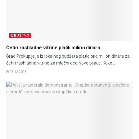
DRUŠTVO
Četiri rashladne vitrine platili milion dinara
Grad Prokuplje je iz lokalnog budžeta platio oко milion dinara za
četiri rashladne vitrine za mlečni deo Nove pijace. Kako...
25.12.2023.