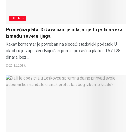
BOJNIK
Prosečna plata: Država nam je ista, ali je to jedina veza
između severa i juga
Kakav komentar je potreban na sledeći statistički podatak: U
oktobru je zaposleni Bojničan primio prosečnu platu od 57.128
dinara, bez...
25.12.2023.