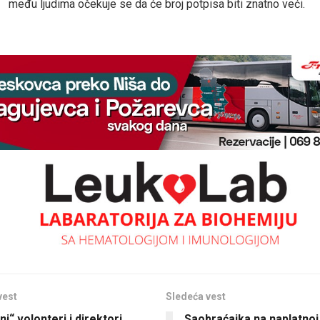
među ljudima očekuje se da će broj potpisa biti znatno veći.
vest
Sledeća vest
i“ volonteri i direktori
Saobraćajka na naplatnoj