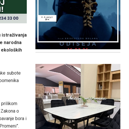
 istraživanja
 je narodna
a ekoloških
vake subote
 spomenika
 prilikom
 Zakona o
pavanje bora i
i Promeni”.