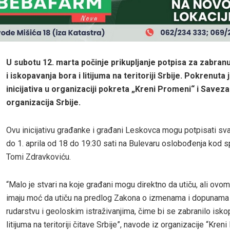
U subotu 12. marta počinje prikupljanje potpisa za zabranu
i iskopavanja bora i litijuma na teritoriji Srbije. Pokrenuta
inicijativa u organizaciji pokreta „Kreni Promeni“ i Savez
organizacija Srbije.
Ovu inicijativu građanke i građani Leskovca mogu potpisati s
do 1. aprila od 18 do 19:30 sati na Bulevaru oslobođenja kod
Tomi Zdravkoviću.
“Malo je stvari na koje građani mogu direktno da utiču, ali ovom
imaju moć da utiču na predlog Zakona o izmenama i dopunama
rudarstvu i geoloskim istraživanjima, čime bi se zabranilo isko
litijuma na teritoriji čitave Srbije”, navode iz organizacije “Kren