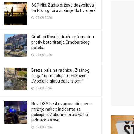
SSP Niš: Zašto država dozvoljava
da Niš izgubi avio-linije do Evrope?
07.08.2026.
Građani Rosulje traže referendum
protiv betoniranja Crnobarskog
potoka
07.08.2026.
Breza pala na radnicu „Zlatnog
traga“ usred oluje u Leskovcu:
„Mogla je glavu da joj slomi“
07.08.2026.
Novi DSS Leskovac osudio govor
mržnje nakon incidenta sa
policijom: Zakoni moraju važiti
jednako za sve
07.08.2026.