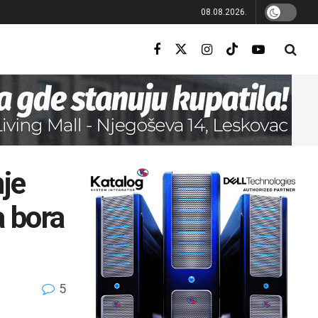
08.08.2026.
nje
a bora
5