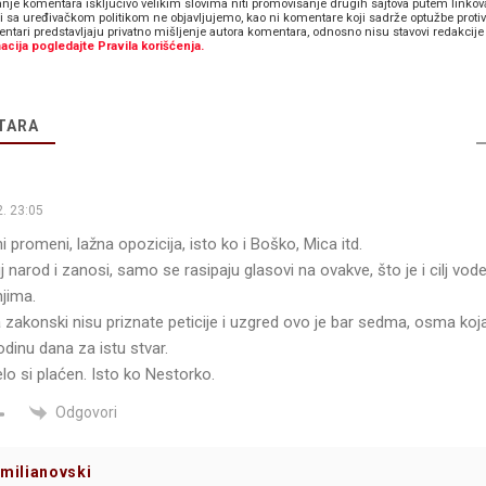
anje komentara isključivo velikim slovima niti promovisanje drugih sajtova putem linkov
zi sa uređivačkom politikom ne objavljujemo, kao ni komentare koji sadrže optužbe proti
ntari predstavljaju privatno mišljenje autora komentara, odnosno nisu stavovi redakcije 
acija pogledajte Pravila korišćenja.
TARA
. 23:05
i promeni, lažna opozicija, isto ko i Boško, Mica itd.
narod i zanosi, samo se rasipaju glasovi na ovakve, što je i cilj vodeć
njima.
 zakonski nisu priznate peticije i uzgred ovo je bar sedma, osma koj
dinu dana za istu stvar.
lo si plaćen. Isto ko Nestorko.
Odgovori
imilianovski