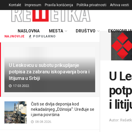
Kontakt
Impresum
Pravila korišćenja
Politika privatnosti
Arhiva vesti
NASLOVNA
MESTA
DRUŠTVO
EKONOMIJA
NAJNOVIJE
POPULARNO
U Leskovcu u subotu prikupljanje
potpisa za zabranu iskopavanja bora i
U Le
litijuma u Srbiji
potp
17.03.2022.
i lit
Čisti se divlja deponija kod
nekadašnjeg „Džinsija“: Uređuje se
i javna površina
Autor: Rešet
08.08.2026.