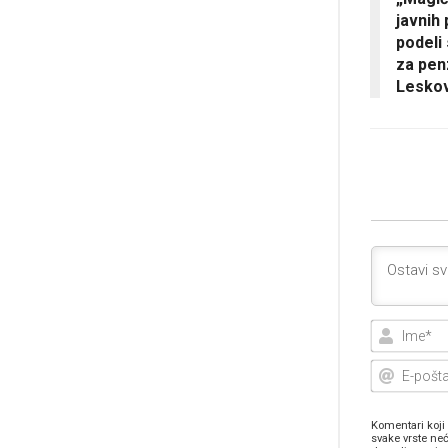
javnih
podeli
za pen
Lesko
Komentari koji 
svake vrste neć