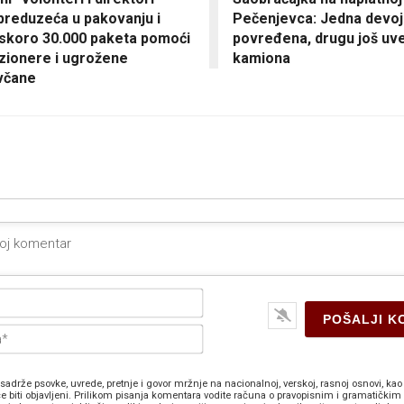
 preduzeća u pakovanju i
Pečenjevca: Jedna devoj
 skoro 30.000 paketa pomoći
povređena, drugu još uve
zionere i ugrožene
kamiona
včane
Ime*
E-
pošta*
sadrže psovke, uvrede, pretnje i govor mržnje na nacionalnoj, verskoj, rasnoj osnovi, kao 
e biti objavljeni. Prilikom pisanja komentara vodite računa o pravopisnim i gramatičkim 