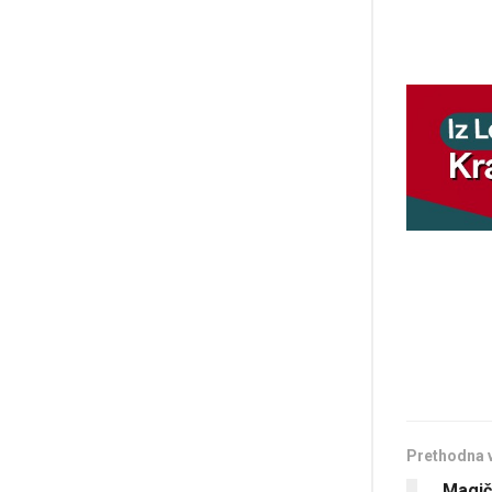
Prethodna 
„Magičn