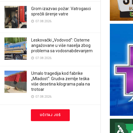
Grom izazvao požar: Vatrogasci
sprečili širenje vatre
07.08.2026.
Leskovački „Vodovod“: Cisterne
angažovane u više naselja zbog
problema sa vodosnabdevanjem
07.08.2026.
Umalo tragedija kod fabrike
„Mladost“: Grudva zemlje teška
više desetina kilograma pala na
trotoar
07.08.2026.
UČITAJ JOŠ