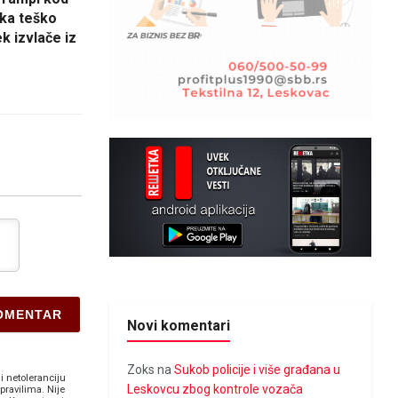
ka teško
k izvlače iz
Novi komentari
Zoks
na
Sukob policije i više građana u
i netoleranciju
Leskovcu zbog kontrole vozača
pravilima. Nije