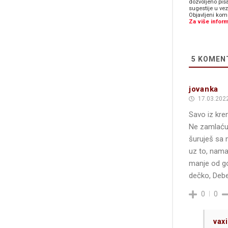
dozvoljeno pis
sugestije u ve
Objavljeni kome
Za više inform
5
KOMEN
jovanka
17.03.2022
Savo iz kren
Ne zamlaćuj 
šuruješ sa 
uz to, nama
manje od go
dečko, Debe
0
0
vax