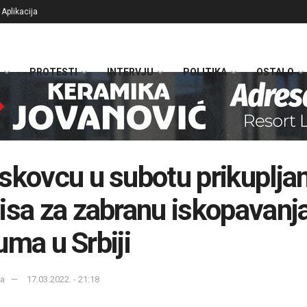
Aplikacija
PROTESTI
INTERVJU
POLITIKA
OSTALO
skovcu u subotu prikuplja
isa za zabranu iskopavanj
ijuma u Srbiji
ka
17.03.2022. - 21:18