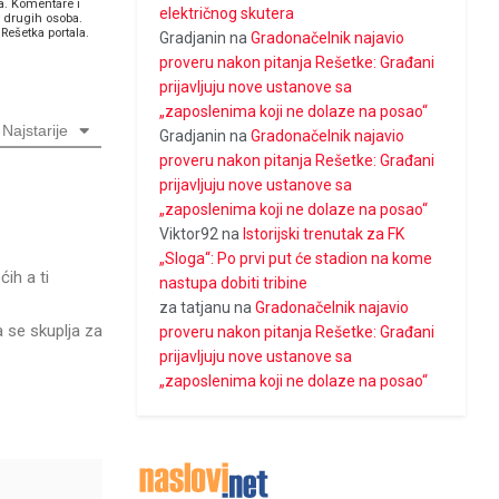
a. Komentare i
električnog skutera
v drugih osoba.
Rešetka portala.
Gradjanin
na
Gradonačelnik najavio
proveru nakon pitanja Rešetke: Građani
prijavljuju nove ustanove sa
„zaposlenima koji ne dolaze na posao“
Najstarije
Gradjanin
na
Gradonačelnik najavio
proveru nakon pitanja Rešetke: Građani
prijavljuju nove ustanove sa
„zaposlenima koji ne dolaze na posao“
Viktor92
na
Istorijski trenutak za FK
„Sloga“: Po prvi put će stadion na kome
ih a ti
nastupa dobiti tribine
za tatjanu
na
Gradonačelnik najavio
a se skuplja za
proveru nakon pitanja Rešetke: Građani
prijavljuju nove ustanove sa
„zaposlenima koji ne dolaze na posao“