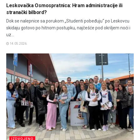
Leskovačka Osmospratnica: Hram administracije ili
stranački bilbord?
Dok se nalepnice sa porukom „Studenti pobeđuju“ po Leskovcu
skidaju gotovo po hitnom postupku, najčešće pod okriljem noći i
uz...
14.05.2026.
IZDVOJENO