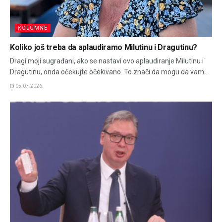
KOLUMNE
Koliko još treba da aplaudiramo Milutinu i Dragutinu?
Dragi moji sugrađani, ako se nastavi ovo aplaudiranje Milutinu i
Dragutinu, onda očekujte očekivano. To znači da mogu da vam...
05.07.2026.