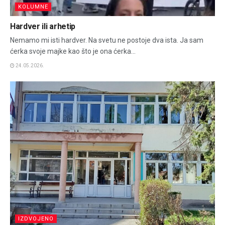
KOLUMNE
Hardver ili arhetip
Nemamo mi isti hardver. Na svetu ne postoje dva ista. Ja sam
ćerka svoje majke kao što je ona ćerka...
24.05.2026.
IZDVOJENO