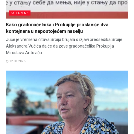
KOLUMNE
Kako gradonačelnika i Prokuplje proslaviše dva
kontejnera u nepostojećem naselju
Juče je vremena čitava Srbija brujala o izjavi predsedika Srbije
Aleksandra Vučića da će da zove gradonačelika Prokuplja
Miroslava Antovića...
12.07.2026.