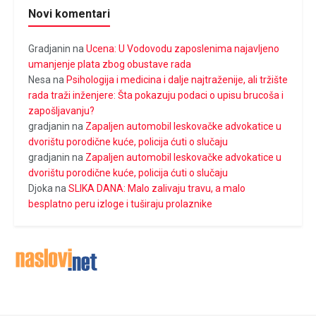
Novi komentari
Gradjanin
na
Ucena: U Vodovodu zaposlenima najavljeno
umanjenje plata zbog obustave rada
Nesa
na
Psihologija i medicina i dalje najtraženije, ali tržište
rada traži inženjere: Šta pokazuju podaci o upisu brucoša i
zapošljavanju?
gradjanin
na
Zapaljen automobil leskovačke advokatice u
dvorištu porodične kuće, policija ćuti o slučaju
gradjanin
na
Zapaljen automobil leskovačke advokatice u
dvorištu porodične kuće, policija ćuti o slučaju
Djoka
na
SLIKA DANA: Malo zalivaju travu, a malo
besplatno peru izloge i tuširaju prolaznike