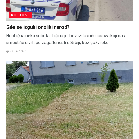
KOLUMNE
Gde se izgubi onoliki narod?
Neobična neka subota. Tišina je, bez izduvnih gasova koji nas
smestiše u vrh po zagađenosti u Srbiji, bez gužvi oko...
27.06.2026.