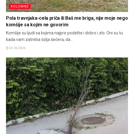
KOLUMNE
Pola travnjaka-cela priča ili Baš me briga, nije moje nego
komšije sa kojim ne govorim
Komšije su ljudi sa kojima najpre podelite i dobro i zlo. Oni su tu
kada vam zatreba šolja šećera, da...
23.06.2026.