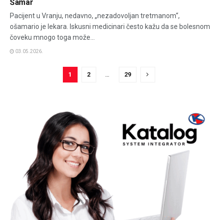
Šamar
Pacijent u Vranju, nedavno, „nezadovoljan tretmanom“,
ošamario je lekara. Iskusni medicinari često kažu da se bolesnom
čoveku mnogo toga može...
03.05.2026.
1
2
…
29