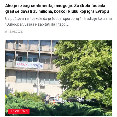
Ako je i zbog sentimenta, mnogo je: Za školu fudbala
grad će davati 35 miliona, koliko i klubu koji igra Evropu
Uz poštovanje floskule da je fudbal sport broj 1 i tradicije koju ima
"Dubočica", valja se zapitati da li taoci...
14.05.2026.
IZDVOJENO