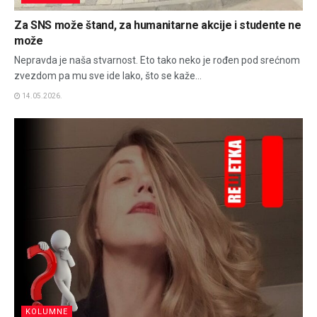
Za SNS može štand, za humanitarne akcije i studente ne
može
Nepravda je naša stvarnost. Eto tako neko je rođen pod srećnom
zvezdom pa mu sve ide lako, što se kaže...
14.05.2026.
KOLUMNE