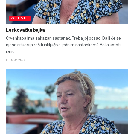
KOLUMNE
Leskovačka bajka
Crvenkapa ima zakazan sastanak. Treba joj posao. Da li će se
njena situacija rešiti isključivo jednim sastankom? Valja ustati
rano...
10.07.2026.