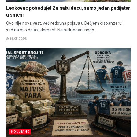
Leskovac pobeđuje! Za našu decu, samo jedan pedijatar
u smeni
Ovo nije nova vest, već redovna pojava u Dečjem dispanzeru. I
sad na ovo dolazi demant. Ne radi jedan, nego...
15.05.2026.
KOLUMNE