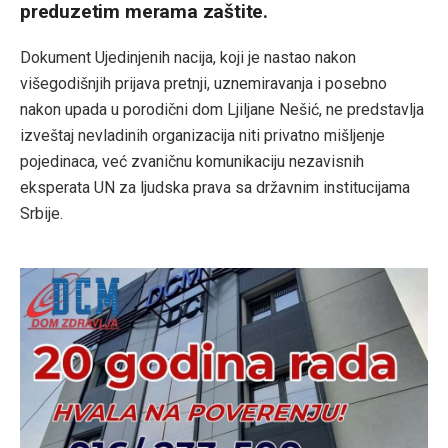
preduzetim merama zaštite.
Dokument Ujedinjenih nacija, koji je nastao nakon
višegodišnjih prijava pretnji, uznemiravanja i posebno
nakon upada u porodični dom Ljiljane Nešić, ne predstavlja
izveštaj nevladinih organizacija niti privatno mišljenje
pojedinaca, već zvaničnu komunikaciju nezavisnih
eksperata UN za ljudska prava sa državnim institucijama
Srbije.