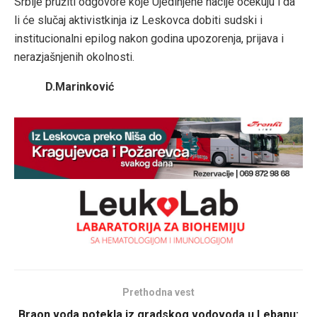
Srbije pružiti odgovore koje Ujedinjene nacije očekuju i da
li će slučaj aktivistkinja iz Leskovca dobiti sudski i
institucionalni epilog nakon godina upozorenja, prijava i
nerazjašnjenih okolnosti.
D.Marinković
Prethodna vest
Braon voda potekla iz gradskog vodovoda u Lebanu: