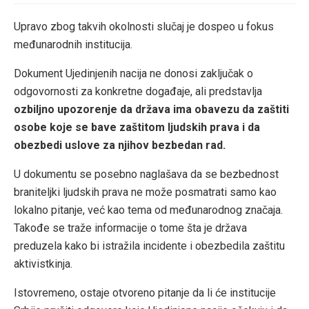
Upravo zbog takvih okolnosti slučaj je dospeo u fokus
međunarodnih institucija.
Dokument Ujedinjenih nacija ne donosi zaključak o
odgovornosti za konkretne događaje, ali predstavlja
ozbiljno upozorenje da država ima obavezu da zaštiti
osobe koje se bave zaštitom ljudskih prava i da
obezbedi uslove za njihov bezbedan rad.
U dokumentu se posebno naglašava da se bezbednost
braniteljki ljudskih prava ne može posmatrati samo kao
lokalno pitanje, već kao tema od međunarodnog značaja.
Takođe se traže informacije o tome šta je država
preduzela kako bi istražila incidente i obezbedila zaštitu
aktivistkinja.
Istovremeno, ostaje otvoreno pitanje da li će institucije