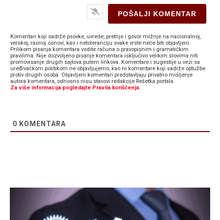
Komentari koji sadrže psovke, uvrede, pretnje i govor mržnje na nacionalnoj,
verskoj, rasnoj osnovi, kao i netoleranciju svake vrste neće biti objavljeni.
Prilikom pisanja komentara vodite računa o pravopisnim i gramatičkim
pravilima. Nije dozvoljeno pisanje komentara isključivo velikim slovima niti
promovisanje drugih sajtova putem linkova. Komentare i sugestije u vezi sa
uređivačkom politikom ne objavljujemo, kao ni komentare koji sadrže optužbe
protiv drugih osoba. Objavljeni komentari predstavljaju privatno mišljenje
autora komentara, odnosno nisu stavovi redakcije Rešetka portala.
Za više informacija pogledajte Pravila korišćenja.
0
KOMENTARA