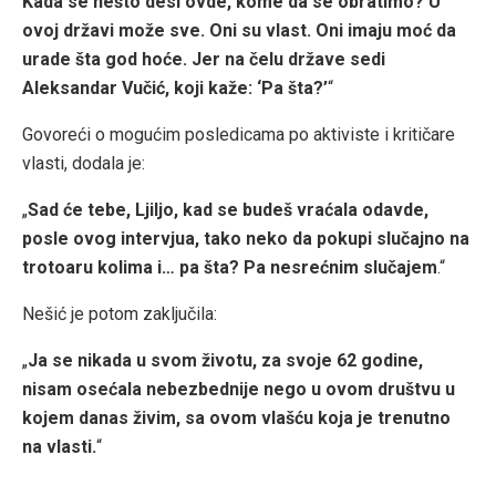
Kada se nešto desi ovde, kome da se obratimo?
U
ovoj državi može sve. Oni su vlast. Oni imaju moć da
urade šta god hoće. Jer na čelu države sedi
Aleksandar Vučić, koji kaže: ‘Pa šta?’
“
Govoreći o mogućim posledicama po aktiviste i kritičare
vlasti, dodala je:
„
Sad će tebe, Ljiljo, kad se budeš vraćala odavde,
posle ovog intervjua, tako neko da pokupi slučajno na
trotoaru kolima i… pa šta? Pa nesrećnim slučajem
.“
Nešić je potom zaključila:
„
Ja se nikada u svom životu, za svoje 62 godine,
nisam osećala nebezbednije nego u ovom društvu u
kojem danas živim, sa ovom vlašću koja je trenutno
na vlasti.
“