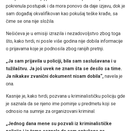
pokrenula postupak i da mora ponovo da daje izjavu, dok je
sam događaj okvalifikovan kao pokušaj teške krađe, sa
čime se ona nije složila.
Nešićeva je u emisiji izrazila i nezadovoljstvo zbog toga
što, kako tvrdi, ni posle više godina nije dobila informacije
o prijavama koje je podnosila zbog ranijih pretnji.
„Ja sam prijavila u policiji, bila sam saslušavana i u
tužilaštvu. Ja još uvek ne znam šta se desilo sa time.
Ja nikakav zvanični dokument nisam dobila“,
navela je
ona.
Kasnije je, kako tvrdi, pozvana u kriminalističku policiju gde
je saznala da se njeno ime pominje u predmetu koji se
odnosio na sumnje za organizovani kriminal.
„Jednog dana mene su pozvali iz kriminalističke