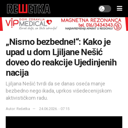
„Nismo bezbedne!“: Kako je
upad u dom Ljiljane Nešić
doveo do reakcije Ujedinjenih
nacija
Ljiljana Nešić tvrdi da se danas oseća manje
bezbedno nego ikada, uprkos višedecenijskom
aktivističkom radu.
Autor: Rešetka
24.06.2026. - 07:15