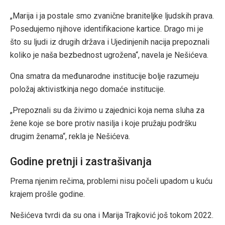
„Marija i ja postale smo zvanične braniteljke ljudskih prava.
Posedujemo njihove identifikacione kartice. Drago mi je
što su ljudi iz drugih država i Ujedinjenih nacija prepoznali
koliko je naša bezbednost ugrožena“, navela je Nešićeva.
Ona smatra da međunarodne institucije bolje razumeju
položaj aktivistkinja nego domaće institucije.
„Prepoznali su da živimo u zajednici koja nema sluha za
žene koje se bore protiv nasilja i koje pružaju podršku
drugim ženama“, rekla je Nešićeva.
Godine pretnji i zastrašivanja
Prema njenim rečima, problemi nisu počeli upadom u kuću
krajem prošle godine.
Nešićeva tvrdi da su ona i Marija Trajković još tokom 2022.