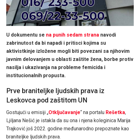
U dokumentu se
na punih sedam strana
navodi
zabrinutost da bi napadi i pritisci kojima su
aktivistkinje izložene mogli biti povezani sa njihovim
javnim delovanjem u oblasti zaštite žena, borbe protiv
nasilja i ukazivanja na probleme femicida i
institucionalnih propusta.
Prve braniteljke ljudskih prava iz
Leskovca pod zaštitom UN
Gostujući u emisiji „
Otključavanje
“ na portalu
Rešetka
,
Ljiljana Nešić je istakla da su ona i njena koleginica Marija
Trajković još 2022. godine međunarodno prepoznate kao
braniteljke ljudskih prava.