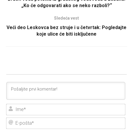
„Ko će odgovarati ako se neko razboli?“
Sledeća vest
Veći deo Leskovca bez struje i u četvrtak: Pogledajte
koje ulice će biti isključene
Ime
E-
poš