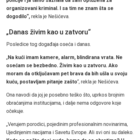
policije i ja tamo saznala da sam optužena za
organizovani kriminal. I sa tim ne znam šta se
dogodilo“,
rekla je Nešićeva.
„Danas živim kao u zatvoru“
Posledice tog događaja oseća i danas.
„
Na kući imam kamere, alarm, blindirana vrata. Ne
osećam se bezbedno. Živim kao u zatvoru. Ako
moram da otključavam pet brava da bih ušla u svoju
kuću, postavljam pitanje zašto
“, rekla je Nešićeva.
Ona navodi da joj je posebno teško što, uprkos brojnim
obraćanjima institucijama, i dalje nema odgovore koje
očekuje.
„Verujem porodici, pojedinim profesionalnim novinarima,
Ujedinjenim nacijama i Savetu Evrope. Ali svi oni su daleko.