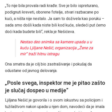
„To nije bila provala radi krađe. Sve je bilo ispreturano,
podignuti kreveti, oborene fotelje, stvari razbacane po
kući, a ništa nije nestalo. Ja sam to doživela kao poruku –
sada smo došli kada niste bili kod kuće, sledeći put ćemo
doći kada budete bili“, rekla je Nešićeva.
Nestao deo snimka sa kamere upada u u
kuću Ljiljane Nešić, organizacija „Žene za
mir“ traži hitnu istragu
Ona smatra da je cilj bio zastrašivanje i pokušaj da
odustane od javnog delovanja.
„Posle svega, inspektor me je pitao zašto
je slučaj dospeo u medije“
Ljiljana Nešić je govorila i o svom iskustvu sa policijom i
tužilaštvom nakon upada u njen dom, navodeći da je imala