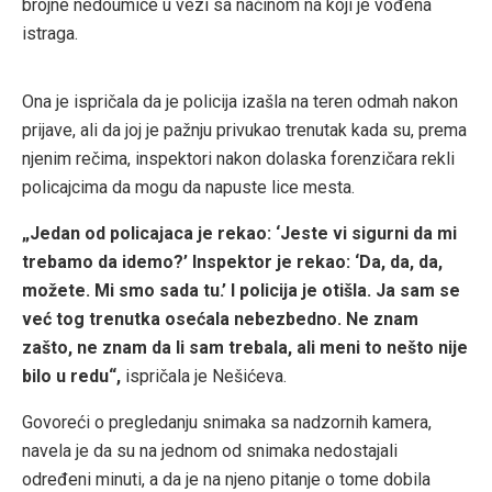
brojne nedoumice u vezi sa načinom na koji je vođena
istraga.
Ona je ispričala da je policija izašla na teren odmah nakon
prijave, ali da joj je pažnju privukao trenutak kada su, prema
njenim rečima, inspektori nakon dolaska forenzičara rekli
policajcima da mogu da napuste lice mesta.
„Jedan od policajaca je rekao: ‘Jeste vi sigurni da mi
trebamo da idemo?’ Inspektor je rekao: ‘Da, da, da,
možete. Mi smo sada tu.’ I policija je otišla. Ja sam se
već tog trenutka osećala nebezbedno. Ne znam
zašto, ne znam da li sam trebala, ali meni to nešto nije
bilo u redu“,
ispričala je Nešićeva.
Govoreći o pregledanju snimaka sa nadzornih kamera,
navela je da su na jednom od snimaka nedostajali
određeni minuti, a da je na njeno pitanje o tome dobila