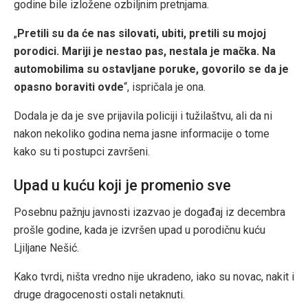
godine bile izložene ozbiljnim pretnjama.
„
Pretili su da će nas silovati, ubiti, pretili su mojoj
porodici. Mariji je nestao pas, nestala je mačka. Na
automobilima su ostavljane poruke, govorilo se da je
opasno boraviti ovde
“, ispričala je ona.
Dodala je da je sve prijavila policiji i tužilaštvu, ali da ni
nakon nekoliko godina nema jasne informacije o tome
kako su ti postupci završeni.
Upad u kuću koji je promenio sve
Posebnu pažnju javnosti izazvao je događaj iz decembra
prošle godine, kada je izvršen upad u porodičnu kuću
Ljiljane Nešić.
Kako tvrdi, ništa vredno nije ukradeno, iako su novac, nakit i
druge dragocenosti ostali netaknuti.