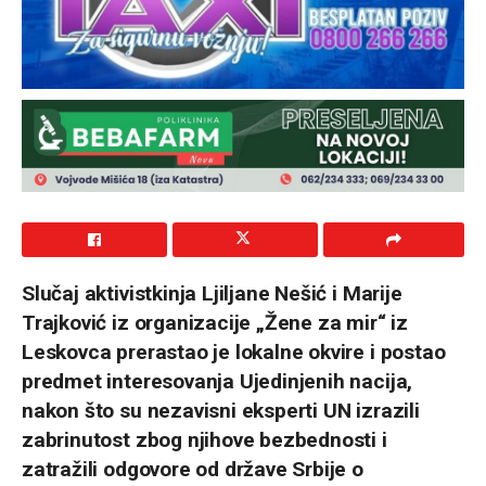
Slučaj aktivistkinja Ljiljane Nešić i Marije
Trajković iz organizacije „Žene za mir“ iz
Leskovca prerastao je lokalne okvire i postao
predmet interesovanja Ujedinjenih nacija,
nakon što su nezavisni eksperti UN izrazili
zabrinutost zbog njihove bezbednosti i
zatražili odgovore od države Srbije o