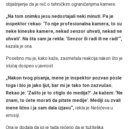
objašnjenje da je reč o tehničkim ograničenjima kamere.
„Na tom snimku jesu nedostajali neki minuti. Pa je
inspektor rekao: ‘To nije profesionalna kamera, to su
neke kineske kamere, nekad senzor uhvati, nekad ne
uhvati’. Na šta sam ja rekla: ‘Senzor ili radi ili ne radi’“,
kazala je ona.
Posebno mu je, kako kaže, zasmetala reakcija nakon što je
slučaj dospeo u javnost.
„Nakon tvog pisanja, mene je inspektor pozvao posle
toga i bio je jako ljut, bar mi je tako ton zazvučao.
Rekao je: ‘Zašto je to stiglo do medija?’ Ja kažem: ‘Ne
znam, to ćete morati da pitate medije’. Mediji su zvali
mene lično i ja sam dala izjavu“,
rekla je Nešićeva u
emisiji.
Ona je dodala da joj je tada rečeno da je tužiteljka