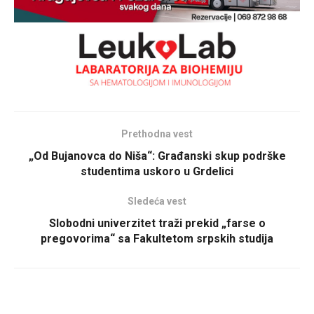
Prethodna vest
„Od Bujanovca do Niša“: Građanski skup podrške
studentima uskoro u Grdelici
Sledeća vest
Slobodni univerzitet traži prekid „farse o
pregovorima“ sa Fakultetom srpskih studija