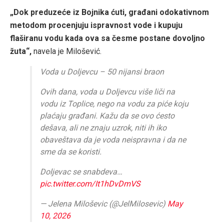
„Dok preduzeće iz Bojnika ćuti, građani odokativnom
metodom procenjuju ispravnost vode i kupuju
flaširanu vodu kada ova sa česme postane dovoljno
žuta“,
navela je Milošević.
Voda u Doljevcu – 50 nijansi braon
Ovih dana, voda u Doljevcu više liči na
vodu iz Toplice, nego na vodu za piće koju
plaćaju građani. Kažu da se ovo ćesto
dešava, ali ne znaju uzrok, niti ih iko
obaveštava da je voda neispravna i da ne
sme da se koristi.
Doljevac se snabdeva…
pic.twitter.com/It1hDvDmVS
— Jelena Miloševic (@JelMilosevic)
May
10, 2026