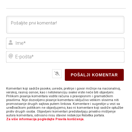
Ime
E-
poš
Komentari koji sadrže psovke, uvrede, pretnje i govor mržnje na nacionalnoj,
verskoj, rasnoj osnovi, kao i netoleranciju svake vrste neće biti objavljeni.
Prilikom pisanja komentara vodite računa o pravopisnim i gramatičkim
pravilima. Nije dozvoljeno pisanje komentara isključivo velikim slovima niti
promovisanje drugih sajtova putem linkova. Komentare i sugestije u vezi sa
uređivačkom politikom ne objavljujemo, kao ni komentare koji sadrže optužbe
protiv drugih osoba. Objavljeni komentari predstavljaju privatno mišljenje
autora komentara, odnosno nisu stavovi redakcije Rešetka portala.
Za više informacija pogledajte Pravila korišćenja.