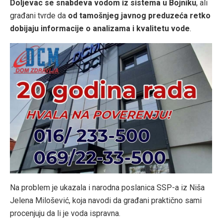
Doljevac se snabdeva vodom iz sistema u Bojniku
, ali
građani tvrde da
od tamošnjeg javnog preduzeća retko
dobijaju informacije o analizama i kvalitetu vode
.
Na problem je ukazala i narodna poslanica SSP-a iz Niša
Jelena Milošević, koja navodi da građani praktično sami
procenjuju da li je voda ispravna.