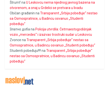
Štrumf
na
U Leskovcu nema nijednog javnog bazena na
otvorenom, a onaj u Grdelici se pretvara u livadu
Običan građanin
na
Transparent „Srbija pobeđuje“ nestao
sa Osmospratnice, u Badincu osvanuo „Studenti
pobeđuju“
Златно доба
na
Policija utvrdila: Četrnaestogodišnjak
vozio „mercedes“ i izazvao trostruki sudar u Leskovcu
Zvonce
na
Transparent „Srbija pobeđuje“ nestao sa
Osmospratnice, u Badincu osvanuo „Studenti pobeđuju“
Studenti pobeđuju!!!!
na
Transparent „Srbija pobeđuje“
nestao sa Osmospratnice, u Badincu osvanuo „Studenti
pobeđuju“