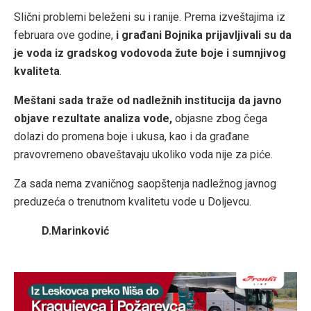
Slični problemi beleženi su i ranije. Prema izveštajima iz
februara ove godine,
i građani Bojnika prijavljivali su da
je voda iz gradskog vodovoda žute boje i sumnjivog
kvaliteta
.
Meštani sada traže od nadležnih institucija da javno
objave rezultate analiza vode,
objasne zbog čega
dolazi do promena boje i ukusa, kao i da građane
pravovremeno obaveštavaju ukoliko voda nije za piće.
Za sada nema zvaničnog saopštenja nadležnog javnog
preduzeća o trenutnom kvalitetu vode u Doljevcu.
D.Marinković