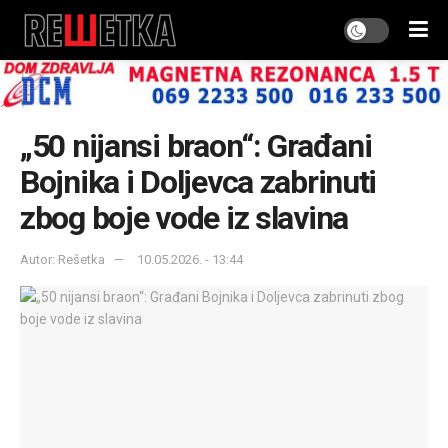
„50 nijansi braon“: Građani
Bojnika i Doljevca zabrinuti
zbog boje vode iz slavina
Autor: Rešetka
10.05.2026. - 13:44