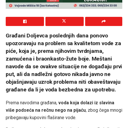
Građani Doljevca poslednjih dana ponovo
upozoravaju na problem sa kvalitetom vode za
piće, koja je, prema njihovim tvrdnjama,
zamućena i braonkasto-žute boje. Meštani
navode da se ovakve situacije ne događaju prvi
put, ali da nadležni gotovo nikada javno ne
objašnjavaju uzrok problema niti obaveštavaju
građane da li je voda bezbedna za upotrebu.
Prema navodima građana,
voda koja dolazi iz slavina
više podseća na rečnu nego na pijaću
, zbog čega mnogi
pribegavaju kupovini flaširane vode.