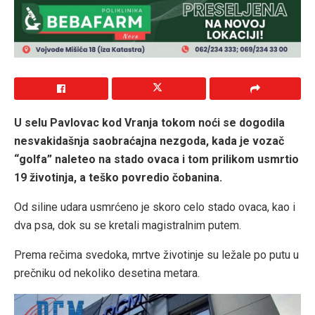
U selu Pavlovac kod Vranja tokom noći se dogodila
nesvakidašnja saobraćajna nezgoda, kada je vozač
“golfa” naleteo na stado ovaca i tom prilikom usmrtio
19 životinja, a teško povredio čobanina.
Od siline udara usmrćeno je skoro celo stado ovaca, kao i
dva psa, dok su se kretali magistralnim putem.
Prema rečima svedoka, mrtve životinje su ležale po putu u
prečniku od nekoliko desetina metara.