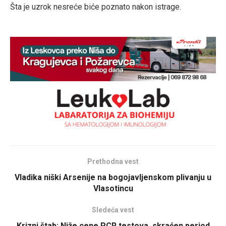
Šta je uzrok nesreće biće poznato nakon istrage.
Prethodna vest
Vladika niški Arsenije na bogojavljenskom plivanju u
Vlasotincu
Sledeća vest
Krizni štab: Niže cene PCR testova, skraćen period