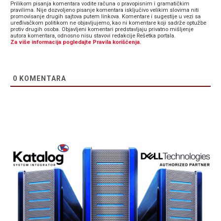
Prilikom pisanja komentara vodite računa o pravopisnim i gramatičkim
pravilima. Nije dozvoljeno pisanje komentara isključivo velikim slovima niti
promovisanje drugih sajtova putem linkova. Komentare i sugestije u vezi sa
uređivačkom politikom ne objavljujemo, kao ni komentare koji sadrže optužbe
protiv drugih osoba. Objavljeni komentari predstavljaju privatno mišljenje
autora komentara, odnosno nisu stavovi redakcije Rešetka portala.
Za više informacija pogledajte Pravila korišćenja.
0
KOMENTARA