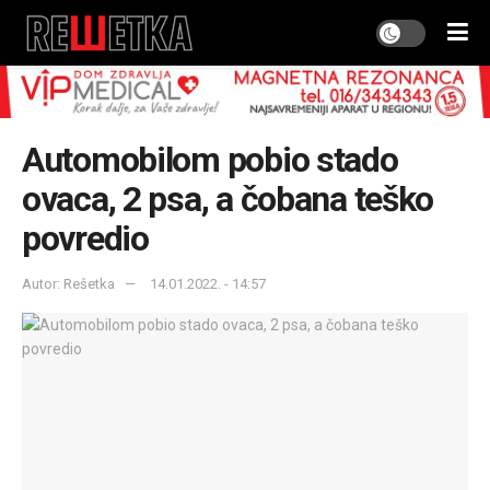
Automobilom pobio stado
ovaca, 2 psa, a čobana teško
povredio
Autor: Rešetka
14.01.2022. - 14:57