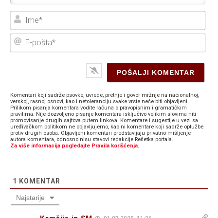
Ime
E-
poš
Komentari koji sadrže psovke, uvrede, pretnje i govor mržnje na nacionalnoj,
verskoj, rasnoj osnovi, kao i netoleranciju svake vrste neće biti objavljeni.
Prilikom pisanja komentara vodite računa o pravopisnim i gramatičkim
pravilima. Nije dozvoljeno pisanje komentara isključivo velikim slovima niti
promovisanje drugih sajtova putem linkova. Komentare i sugestije u vezi sa
uređivačkom politikom ne objavljujemo, kao ni komentare koji sadrže optužbe
protiv drugih osoba. Objavljeni komentari predstavljaju privatno mišljenje
autora komentara, odnosno nisu stavovi redakcije Rešetka portala.
Za više informacija pogledajte Pravila korišćenja.
1
KOMENTAR
Najstarije