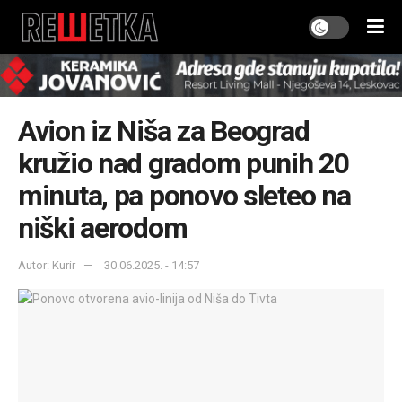
Avion iz Niša za Beograd
kružio nad gradom punih 20
minuta, pa ponovo sleteo na
niški aerodom
Autor: Kurir
30.06.2025. - 14:57