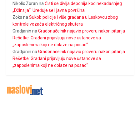
Nikolic Zoran
na
Čisti se divlja deponija kod nekadašnjeg
„Džinsija“: Uređuje se i javna površina
Zoks
na
Sukob policije i više građana u Leskovcu zbog
kontrole vozača električnog skutera
Gradjanin
na
Gradonačelnik najavio proveru nakon pitanja
Rešetke: Građani prijavljuju nove ustanove sa
„zaposlenima koji ne dolaze na posao“
Gradjanin
na
Gradonačelnik najavio proveru nakon pitanja
Rešetke: Građani prijavljuju nove ustanove sa
„zaposlenima koji ne dolaze na posao“