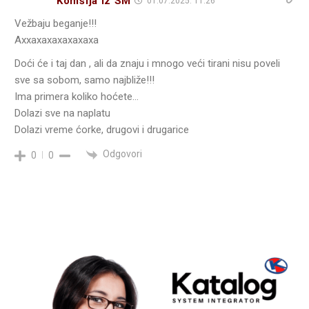
Komšija iz SM
01.07.2025. 11:26
Vežbaju beganje!!!
Axxaxaxaxaxaxaxa
Doći će i taj dan , ali da znaju i mnogo veći tirani nisu poveli
sve sa sobom, samo najbliže!!!
Ima primera koliko hoćete…
Dolazi sve na naplatu
Dolazi vreme ćorke, drugovi i drugarice
Odgovori
0
0