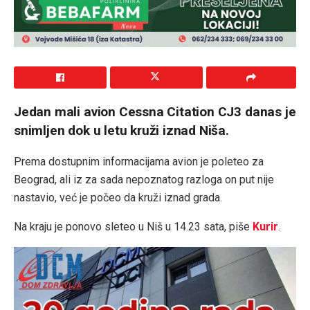
Jedan mali avion Cessna Citation CJ3 danas je
snimljen dok u letu kruži iznad Niša.
Prema dostupnim informacijama avion je poleteo za
Beograd, ali iz za sada nepoznatog razloga on put nije
nastavio, već je počeo da kruži iznad grada.
Na kraju je ponovo sleteo u Niš u 14.23 sata, piše
Kurir
.