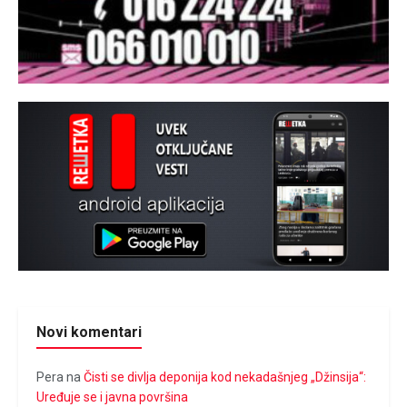
Novi komentari
Pera
na
Čisti se divlja deponija kod nekadašnjeg „Džinsija“:
Uređuje se i javna površina