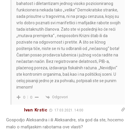
bahatost i diletantizam jednog visoko pozicioniranog
funkcionera nekada tako „velike“ Demokratske stranke,
sada prisutne u tragovima, ni na pragu cenzusa, kojoj su
vrlo dobro poznati svi marifetlici i mafijaške rabote svojih
tada istaknutih članova. Zato ste vi poslednji ko će reći
„mutava premijerka“ , nesposobni Krizni štab ili da
pozivate na odgovornost i pretite. A što se ličnog
poštenja tiče, niste se ni tu odbranili od „nečasnog“ bota!
Častan posao prodavca lubenica i južnog voća radite na
nečastan način. Bez registrovane delatnosti, PIB-a,
plaćenog poreza, izdavanja fiskalnih računa. „Nevidljivi“
ste kontronim organima, baš kao i na političkoj sceni. U
celoj pisaniji jedno je za pohvalu, potpisali ste se punim
imenom!
Odgovori
0
0
Ivan Krstic
17.03.2021. 14:00
Gospodjo Aleksandra i ili Aleksandre, sta god da ste, hocemo
malo o mafijaskim rabotama ove vlasti?