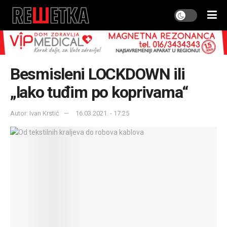
Besmisleni LOCKDOWN ili
„lako tuđim po koprivama“
Autor: Ivan Krstić
16.03.2021. - 17:25