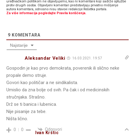
uređivačkom politikom ne objavljujemo, kao ni komentare koji sadrže optužbe
protiv drugih osoba. Objavljeni komentari predstavljaju privatno mišljenje
autora komentara, odnosno nisu stavovi redakcije Rešetka portala.
Za više informacija pogledajte Pravila korišćenja.
9
KOMENTARA
Najstarije
Aleksandar Veliki
16.03.2021. 19:57
Gospodin je kao prvo demokrata, poverenik ili slično neke
propale demo struje.
Govori kao političar a ne sindikalista.
Umislio da zna bolje od svih. Pa čak i od medicinskih
stručnjaka. Strašno.
Drž se ti banica i lubenica.
Nije pisanije za tebe.
Ništa lično.
Odgovori
0
0
Ivan Krstic