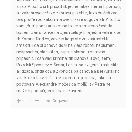
Aleksandre mrvice, to je karakteristično za sektu, ako nis
znao. A pošto si ti pripadnik jedne takve, nema ti pomoći,
a i zakoni ove države zabranjuju sekte, tako da ćeš kad
ovo prođe i po zakonima ove države odgovarati. A to što
sam „žuti“ ponosan sam na to, jer sam imao čast da
budem član stranke na čijem čelu je bila jedna veličina od
dr Zorana Đinđića, čoveka koga ste vi i vaši sateliti
smaknuli da bi ponovo došli na vlast roboti, nepismeni,
nesposobni, plagijatori, kupci diploma…i naravno
pripadnici i osnivači kriminalnih klanova u ovoj zemlji.
Prvo bili Spasojević, Šiprar, Legija, pa ovi „žuti“ rasturilito,
ali džaba, onda došla Zvončica pa osnovala Belivuka i ko
zna koliko takvih. To nije uvreda, to je istina, tako da
poštovani Aleksandre možeš da moliš i sv Petra ne
može ti pomoći, jer istina nije uvreda.
Odgovori
0
0