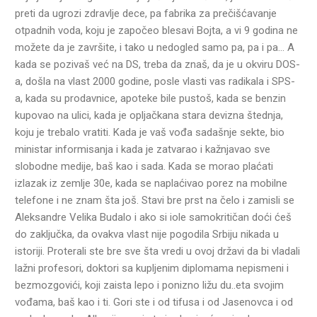
preti da ugrozi zdravlje dece, pa fabrika za prečišćavanje
otpadnih voda, koju je započeo blesavi Bojta, a vi 9 godina ne
možete da je završite, i tako u nedogled samo pa, pa i pa… A
kada se pozivaš već na DS, treba da znaš, da je u okviru DOS-
a, došla na vlast 2000 godine, posle vlasti vas radikala i SPS-
a, kada su prodavnice, apoteke bile pustoš, kada se benzin
kupovao na ulici, kada je opljačkana stara devizna štednja,
koju je trebalo vratiti. Kada je vaš vođa sadašnje sekte, bio
ministar informisanja i kada je zatvarao i kažnjavao sve
slobodne medije, baš kao i sada. Kada se morao plaćati
izlazak iz zemlje 30e, kada se naplaćivao porez na mobilne
telefone i ne znam šta još. Stavi bre prst na čelo i zamisli se
Aleksandre Velika Budalo i ako si iole samokritičan doći ćeš
do zaključka, da ovakva vlast nije pogodila Srbiju nikada u
istoriji. Proterali ste bre sve šta vredi u ovoj državi da bi vladali
lažni profesori, doktori sa kupljenim diplomama nepismeni i
bezmozgovići, koji zaista lepo i ponizno ližu du..eta svojim
vođama, baš kao i ti. Gori ste i od tifusa i od Jasenovca i od