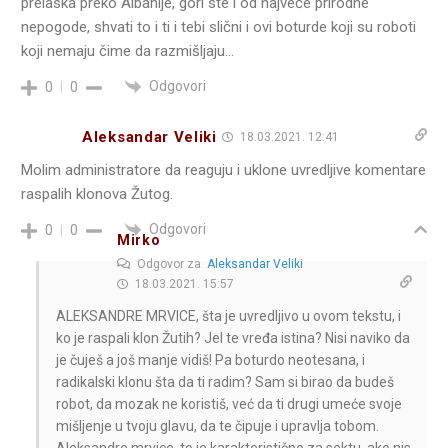
prelaska preko Albanije, gori ste i od najveće prirodne
nepogode, shvati to i ti i tebi slični i ovi boturde koji su roboti
koji nemaju čime da razmišljaju…
Odgovori
0
0
Aleksandar Veliki
18.03.2021. 12:41
Molim administratore da reaguju i uklone uvredljive komentare
raspalih klonova Žutog.
Odgovori
0
0
Mirko
Odgovor za
Aleksandar Veliki
18.03.2021. 15:57
ALEKSANDRE MRVICE, šta je uvredljivo u ovom tekstu, i
ko je raspali klon Žutih? Jel te vređa istina? Nisi naviko da
je čuješ a još manje vidiš! Pa boturdo neotesana, i
radikalski klonu šta da ti radim? Sam si birao da budeš
robot, da mozak ne koristiš, već da ti drugi umeće svoje
mišljenje u tvoju glavu, da te čipuje i upravlja tobom.