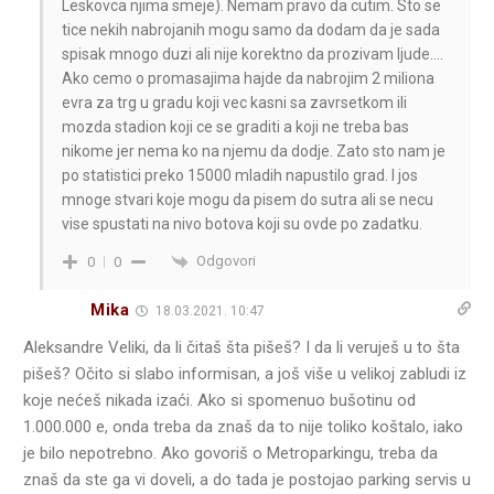
Leskovca njima smeje). Nemam pravo da cutim. Sto se
tice nekih nabrojanih mogu samo da dodam da je sada
spisak mnogo duzi ali nije korektno da prozivam ljude….
Ako cemo o promasajima hajde da nabrojim 2 miliona
evra za trg u gradu koji vec kasni sa zavrsetkom ili
mozda stadion koji ce se graditi a koji ne treba bas
nikome jer nema ko na njemu da dodje. Zato sto nam je
po statistici preko 15000 mladih napustilo grad. I jos
mnoge stvari koje mogu da pisem do sutra ali se necu
vise spustati na nivo botova koji su ovde po zadatku.
Odgovori
0
0
Mika
18.03.2021. 10:47
Aleksandre Veliki, da li čitaš šta pišeš? I da li veruješ u to šta
pišeš? Očito si slabo informisan, a još više u velikoj zabludi iz
koje nećeš nikada izaći. Ako si spomenuo bušotinu od
1.000.000 e, onda treba da znaš da to nije toliko koštalo, iako
je bilo nepotrebno. Ako govoriš o Metroparkingu, treba da
znaš da ste ga vi doveli, a do tada je postojao parking servis u