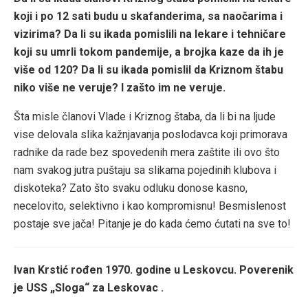
koji i po 12 sati budu u skafanderima, sa naočarima i
vizirima? Da li su ikada pomislili na lekare i tehničare
koji su umrli tokom pandemije, a brojka kaze da ih je
više od 120? Da li su ikada pomislil da Kriznom štabu
niko više ne veruje? I zašto im ne veruje.
Šta misle članovi Vlade i Kriznog štaba, da li bi na ljude
vise delovala slika kažnjavanja poslodavca koji primorava
radnike da rade bez spovedenih mera zaštite ili ovo što
nam svakog jutra puštaju sa slikama pojedinih klubova i
diskoteka? Zato što svaku odluku donose kasno,
necelovito, selektivno i kao kompromisnu! Besmislenost
postaje sve jača! Pitanje je do kada ćemo ćutati na sve to!
Ivan Krstić rođen 1970. godine u Leskovcu. Poverenik
je USS „Sloga“ za Leskovac .