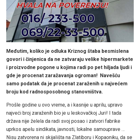
Međutim, koliko je odluka Kriznog štaba besmislena
govori i činjenica da ne zatvaraju velike hipermarkete
i proizvodne pogone u kojima radi po pet hiljada ljudi i
gde je procenat zaražavanja ogroman! Navešću
samo podatak da je procenat zaraženih u najvećem
broju kod radnosposobnog stanovništva.
Prošle godine u ovo vreme, a i kasnije u aprilu, upravo
najveći broj zaraženih bio je u leskovačkoj Juri! I tada
država nije želela da radi svoj posao i zatvori fabrike
uprkos apelu sindikata, javnosti, lokalne samouprave …
Nisu zatvorena ni skijališta na Zlatiboru i Kopaoniku, da se