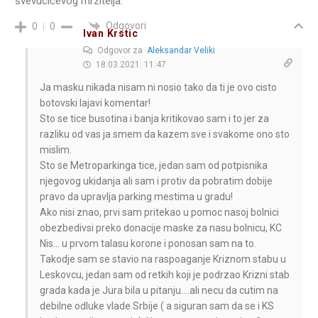
svevučićevog mrzitelja.
Odgovori
0
0
Ivan Krstic
Odgovor za
Aleksandar Veliki
18.03.2021. 11:47
Ja masku nikada nisam ni nosio tako da ti je ovo cisto
botovski lajavi komentar!
Sto se tice busotina i banja kritikovao sam i to jer za
razliku od vas ja smem da kazem sve i svakome ono sto
mislim.
Sto se Metroparkinga tice, jedan sam od potpisnika
njegovog ukidanja ali sam i protiv da pobratim dobije
pravo da upravlja parking mestima u gradu!
Ako nisi znao, prvi sam pritekao u pomoc nasoj bolnici
obezbedivsi preko donacije maske za nasu bolnicu, KC
Nis… u prvom talasu korone i ponosan sam na to.
Takodje sam se stavio na raspoaganje Kriznom stabu u
Leskovcu, jedan sam od retkih koji je podrzao Krizni stab
grada kada je Jura bila u pitanju….ali necu da cutim na
debilne odluke vlade Srbije ( a siguran sam da se i KS