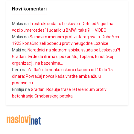
Novi komentari
Makis
na
Trostruki sudar u Leskovcu: Dete od 9 godina
vozilo „mercedes“ i udarilo u BMW i taksi?! – VIDEO
Makis
na
Sa novim imenom protiv starog rivala: Dubočica
1923 konačno želi pobedu protiv neugodne Loznice
Maki
na
Neradnici na platnom spisku svuda po Leskovcu?!
Građani tvrde da ih ima u pozorištu, Toplani, turističkoj
organizaciji, na bazenima…
Pera
na
Za flašu i limenku uskoro i kaucija od 10 do 15
dinara: Povraćaj novca kada vratite ambalažu u
prodavnicu
Emilija
na
Građani Rosulje traže referendum protiv
betoniranja Crnobarskog potoka