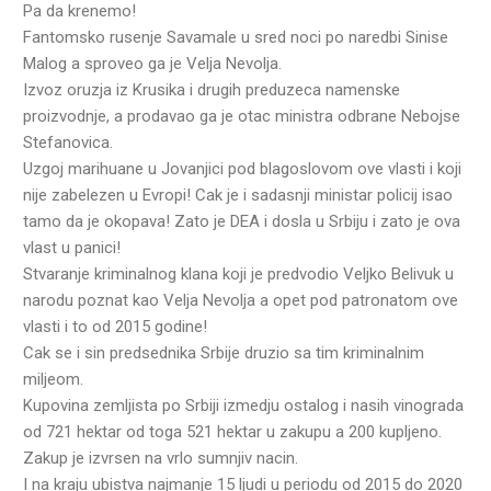
Pa da krenemo!
Fantomsko rusenje Savamale u sred noci po naredbi Sinise
Malog a sproveo ga je Velja Nevolja.
Izvoz oruzja iz Krusika i drugih preduzeca namenske
proizvodnje, a prodavao ga je otac ministra odbrane Nebojse
Stefanovica.
Uzgoj marihuane u Jovanjici pod blagoslovom ove vlasti i koji
nije zabelezen u Evropi! Cak je i sadasnji ministar policij isao
tamo da je okopava! Zato je DEA i dosla u Srbiju i zato je ova
vlast u panici!
Stvaranje kriminalnog klana koji je predvodio Veljko Belivuk u
narodu poznat kao Velja Nevolja a opet pod patronatom ove
vlasti i to od 2015 godine!
Cak se i sin predsednika Srbije druzio sa tim kriminalnim
miljeom.
Kupovina zemljista po Srbiji izmedju ostalog i nasih vinograda
od 721 hektar od toga 521 hektar u zakupu a 200 kupljeno.
Zakup je izvrsen na vrlo sumnjiv nacin.
I na kraju ubistva najmanje 15 ljudi u periodu od 2015 do 2020