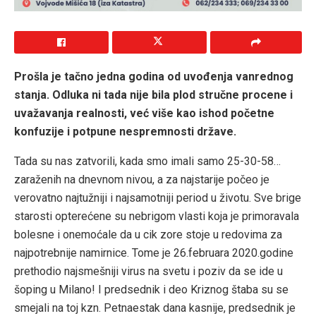
Prošla je tačno jedna godina od uvođenja vanrednog
stanja. Odluka ni tada nije bila plod stručne procene i
uvažavanja realnosti, već više kao ishod početne
konfuzije i potpune nespremnosti države.
Tada su nas zatvorili, kada smo imali samo 25-30-58…
zaraženih na dnevnom nivou, a za najstarije počeo je
verovatno najtužniji i najsamotniji period u životu. Sve brige
starosti opterećene su nebrigom vlasti koja je primoravala
bolesne i onemoćale da u cik zore stoje u redovima za
najpotrebnije namirnice. Tome je 26.februara 2020.godine
prethodio najsmešniji virus na svetu i poziv da se ide u
šoping u Milano! I predsednik i deo Kriznog štaba su se
smejali na toj kzn. Petnaestak dana kasnije, predsednik je