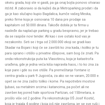
okviru grada, koji ste vi gasili, pa ga onaj bojta ponovo otvarao
itd.itd. A zaboravio si da kažeš da je Metroparking prodat i da
ga je kao slučajno kupio Bagdalica, kumče vašeg Meska,
preko firme koja je osnovana 10 dana pre prodaje sa
kapitalom od 50.000 dinara. Takođe dobila je ta firma u
nasleđe da naplaćuje parking u gradu bespravno, jer je trebao
da se raspiše novi tender. Ali kao i sve ostalo kod vas je
nezakonito. Seti se i trga od 2.000.000 ekoji se gradi kao
Skadar na Bojani i koji će se završiti ko zna kada, i koliko je tu
para oprano i otišlo u privatne džepove, sam bog će znati. Pa
onda rekonstrukcija puta ka Vlasotincu, koja je katastrofa
urađena, gde je jedna veća kiša napravila haos, i to ko zna za
koje pare i gde su sve otišle. Pa premeštanje fontane iz
centra grada u park 9 Jugovića, za ako se ne varam, 20.000 e.
opet se ne zna zašto toliko i kome. Pa nepotrebni mostovi
ljubavi, sa metalnim srcima i katancima, pa počet ali ne
završen kej pored hale sportova Partizan, od 150metara, a
prošlo više od 2 godine. Pa rekonstrukcija OŠ Josif Kostić,
koja je trajala 4 godine i koja još nije završena, jer se sve ruši i