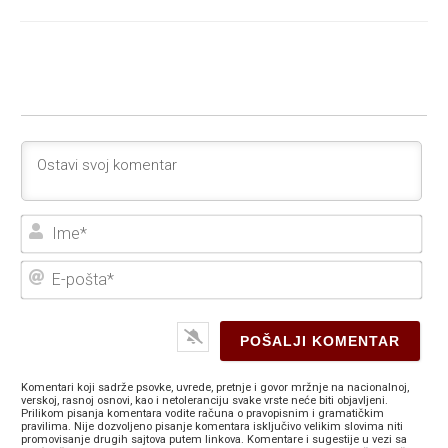
Ime
E-
poš
Komentari koji sadrže psovke, uvrede, pretnje i govor mržnje na nacionalnoj,
verskoj, rasnoj osnovi, kao i netoleranciju svake vrste neće biti objavljeni.
Prilikom pisanja komentara vodite računa o pravopisnim i gramatičkim
pravilima. Nije dozvoljeno pisanje komentara isključivo velikim slovima niti
promovisanje drugih sajtova putem linkova. Komentare i sugestije u vezi sa