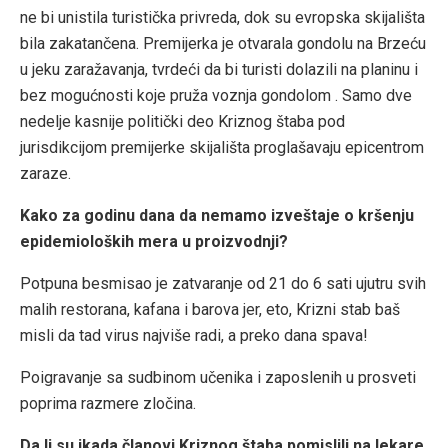
ne bi unistila turistička privreda, dok su evropska skijališta
bila zakatančena. Premijerka je otvarala gondolu na Brzeću
u jeku zaražavanja, tvrdeći da bi turisti dolazili na planinu i
bez mogućnosti koje pruža voznja gondolom . Samo dve
nedelje kasnije politički deo Kriznog štaba pod
jurisdikcijom premijerke skijališta proglašavaju epicentrom
zaraze.
Kako za godinu dana da nemamo izveštaje o kršenju
epidemioloških mera u proizvodnji?
Potpuna besmisao je zatvaranje od 21 do 6 sati ujutru svih
malih restorana, kafana i barova jer, eto, Krizni stab baš
misli da tad virus najviše radi, a preko dana spava!
Poigravanje sa sudbinom učenika i zaposlenih u prosveti
poprima razmere zločina.
Da li su ikada članovi Kriznog štaba pomislili na lekare