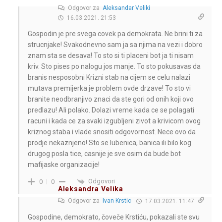
Odgovor za
Aleksandar Veliki
16.03.2021. 21:53
Gospodin je pre svega covek pa demokrata. Ne brini ti za
strucnjake! Svakodnevno sam ja sa njima na vezi i dobro
znam sta se desava! To sto si ti placeni bot ja ti nisam
kriv. Sto pises po nalogu jos manje. To sto pokusavas da
branis nesposobni Krizni stab na cijem se celu nalazi
mutava premijerka je problem ovde drzave! To sto vi
branite neodbranjivo znaci da ste gori od onih koji ovo
predlazu! Ali polako. Dolazi vreme kada ce se polagati
racuni i kada ce za svaki izgubljeni zivot a krivicom ovog
kriznog staba i vlade snositi odgovornost. Nece ovo da
prodje nekaznjeno! Sto se lubenica, banica ili bilo kog
drugog posla tice, casnije je sve osim da bude bot
mafijaske organizacije!
Odgovori
0
0
Aleksandra Velika
Odgovor za
Ivan Krstic
17.03.2021. 11:47
Gospodine, demokrato, čoveče Krstiću, pokazali ste svu