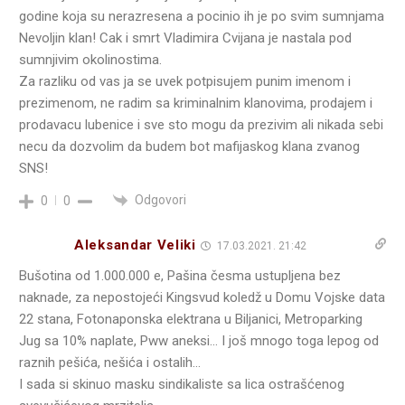
godine koja su nerazresena a pocinio ih je po svim sumnjama
Nevoljin klan! Cak i smrt Vladimira Cvijana je nastala pod
sumnjivim okolinostima.
Za razliku od vas ja se uvek potpisujem punim imenom i
prezimenom, ne radim sa kriminalnim klanovima, prodajem i
prodavacu lubenice i sve sto mogu da prezivim ali nikada sebi
necu da dozvolim da budem bot mafijaskog klana zvanog
SNS!
Odgovori
0
0
Aleksandar Veliki
17.03.2021. 21:42
Bušotina od 1.000.000 e, Pašina česma ustupljena bez
naknade, za nepostojeći Kingsvud koledž u Domu Vojske data
22 stana, Fotonaponska elektrana u Biljanici, Metroparking
Jug sa 10% naplate, Pww aneksi… I još mnogo toga lepog od
raznih pešića, nešića i ostalih…
I sada si skinuo masku sindikaliste sa lica ostrašćenog