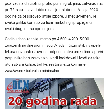
pozivao na disciplinu, pretio punim grobljima, zatvarao nas
po 72 sata…slavodobitno nas je oslobodio 6.maja 2020.
godine da bi sproveo svoje izbore. U međuvremenu je
svaku priliku koristio za lični marketing i propagandni i
svaki drugi rat sa opozicijom.
Godinu dana kasnije imamo po 4.500, 4.700, 5.000
zaraženih na dnevnom nivou…Vlada i Krizni štab na apele
lekara i javnosti da uvede potpuno zatvaranje i time spreči
potpuni kolaps zdravstva uvodi lockdown! Uvodi ga tako
sto zatvara kafiće, trafike, restorane…u kojima je
zaražavanje bukvalno minimalno.