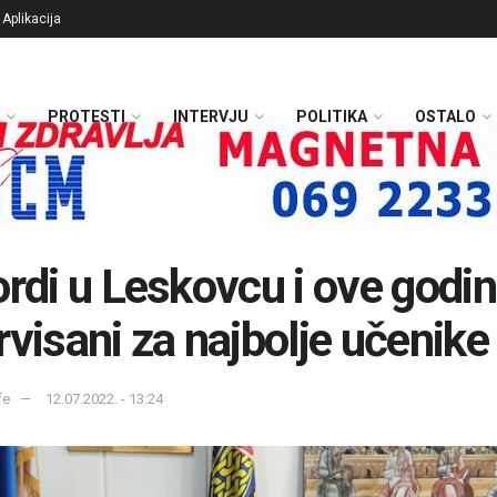
Aplikacija
PROTESTI
INTERVJU
POLITIKA
OSTALO
ordi u Leskovcu i ove godi
rvisani za najbolje učenike
fe
12.07.2022. - 13:24