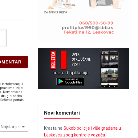
i netoleranciju
pravilima. Nije
a. Komentare i
v drugih osoba.
Rešetka portala.
Novi komentari
Najstarije
Krasta
na
Sukob policije i više građana u
Leskovcu zbog kontrole vozača