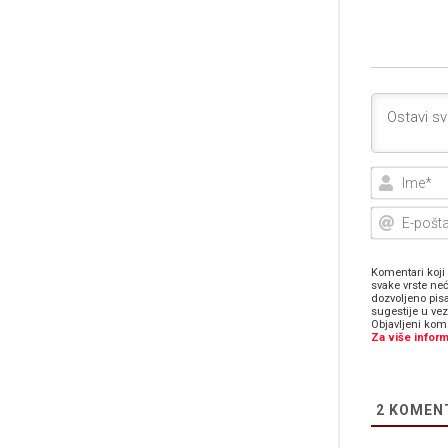
Komentari koji 
svake vrste neć
dozvoljeno pis
sugestije u ve
Objavljeni kome
Za više inform
2
KOMEN