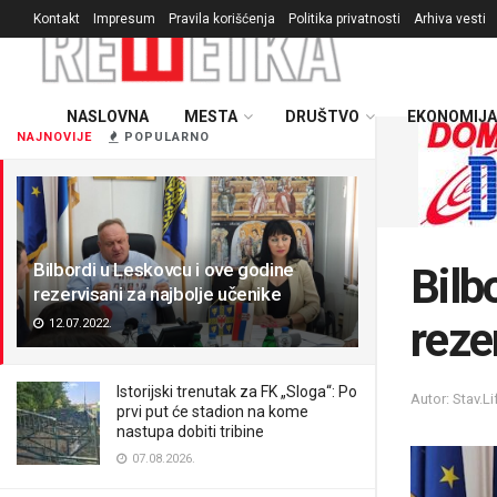
Kontakt
Impresum
Pravila korišćenja
Politika privatnosti
Arhiva vesti
NASLOVNA
MESTA
DRUŠTVO
EKONOMIJA
NAJNOVIJE
POPULARNO
Bilbordi u Leskovcu i ove godine
Bilb
rezervisani za najbolje učenike
reze
12.07.2022.
Istorijski trenutak za FK „Sloga“: Po
Autor: Stav.Li
prvi put će stadion na kome
nastupa dobiti tribine
07.08.2026.