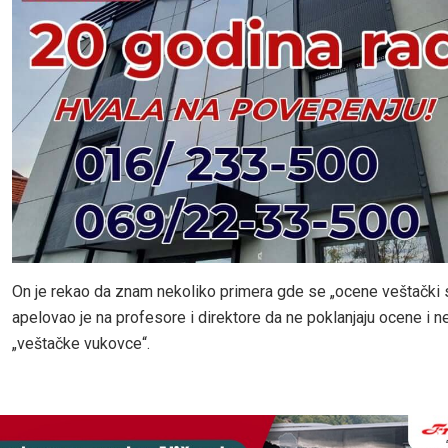
On je rekao da znam nekoliko primera gde se „ocene veštački st
apelovao je na profesore i direktore da ne poklanjaju ocene i n
„veštačke vukovce“.