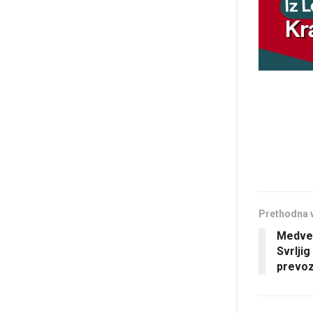
Prethodna 
Medveđ
Svrljig
prevoz