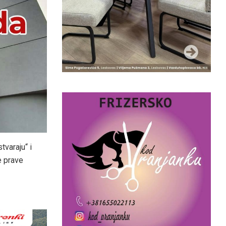
varaju“ i
e prave