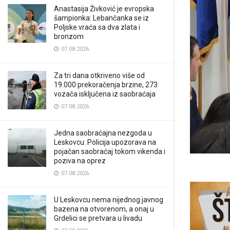
Anastasija Živković je evropska
šampionka: Lebančanka se iz
Poljske vraća sa dva zlata i
bronzom
07.08.2026.
Za tri dana otkriveno više od
19.000 prekoračenja brzine, 273
vozača isključena iz saobraćaja
07.08.2026.
Jedna saobraćajna nezgoda u
Leskovcu: Policija upozorava na
pojačan saobraćaj tokom vikenda i
poziva na oprez
07.08.2026.
U Leskovcu nema nijednog javnog
bazena na otvorenom, a onaj u
Grdelici se pretvara u livadu