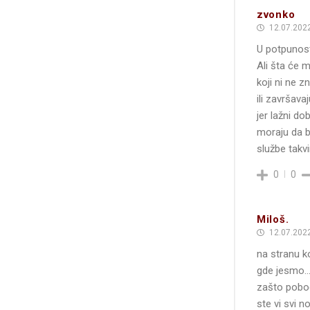
zvonko
12.07.2022
U potpunost
Ali šta će 
koji ni ne z
ili završava
jer lažni do
moraju da b
službe takvi
0
0
Miloš.
12.07.2022
na stranu ko
gde jesmo
zašto pobogu
ste vi svi 