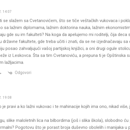
. 14:07
i se slažem sa Cvetanovićem, što se tiče veštačkih vukovaca i pokl
mo sa lažnim diplomama, lažnim doktorina nauka, lažnim ekonomistim
naju gde su im fakulteti? Na koga da apelujemo mi roditelji, čija deca
ju državne fakultete, gde treba učiti i znati, da se ne izjednačavaju sa
biju posao zahvaljujući vašoj partijskoj knjižici, a oni drugi ogule stolic
eže iz Leskovca. Šta sa tim Cvetanoviću, a prepuna ti je Opštinska 
m lažljacima.
Odgovori
. 19:08
 je pravi a ko lažni vukovac i te mahinacije kojih ima ono, nikad više,
…
, slike maloletnih lica na bilbordima (još i slika škola), slobodno ću pi
normalni? Pogotovu što je porast broja duševno obolelih i manijaka u 