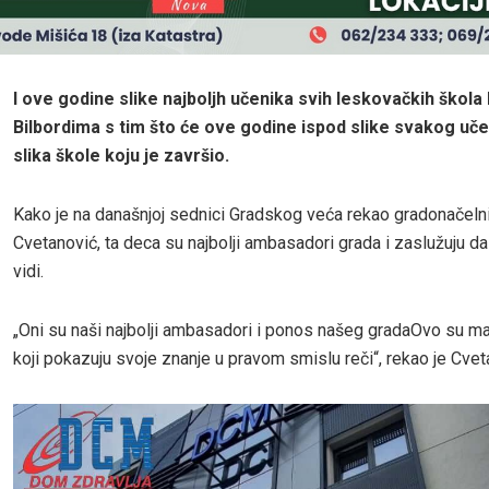
I ove godine slike najboljh učenika svih leskovačkih škola 
Bilbordima s tim što će ove godine ispod slike svakog učeni
slika škole koju je završio.
Kako je na današnjoj sednici Gradskog veća rekao gradonačeln
Cvetanović, ta deca su najbolji ambasadori grada i zaslužuju da
vidi.
„Oni su naši najbolji ambasadori i ponos našeg gradaOvo su mal
koji pokazuju svoje znanje u pravom smislu reči“, rekao je Cvet