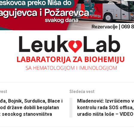
vest
Sledeća vest
a, Bojnik, Surdulica, Blace i
Mladenović: Izvršićemo 
 od države dobili besplatan
kontrolu rada SOS offisa,
 seoskog stanovništva
uradio ništa loše – VIDEO