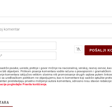
Ime*
E-
pošta*
sadrže psovke, uvrede, pretnje i govor mržnje na nacionalnoj, verskoj, rasnoj osnovi, kao 
e biti objavljeni. Prilikom pisanja komentara vodite računa o pravopisnim i gramatičkim 
anje komentara isključivo velikim slovima niti promovisanje drugih sajtova putem linkov
zi sa uređivačkom politikom ne objavljujemo, kao ni komentare koji sadrže optužbe proti
ntari predstavljaju privatno mišljenje autora komentara, odnosno nisu stavovi redakcije 
acija pogledajte Pravila korišćenja.
TARA