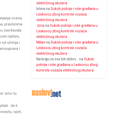
električnog skutera
Istina
na
Sukob policije i više građana u
Leskovcu zbog kontrole vozača
anjanja ocena.
električnog skutera
a, pravnicima
Joca
na
Sukob policije i više građana u
 su završavala
Leskovcu zbog kontrole vozača
 ovim lažnim,
električnog skutera
Milan
na
Sukob policije i više građana u
u od učenja i
Leskovcu zbog kontrole vozača
samouprava i
električnog skutera
Na kraju će sve biti dobro...
na
Sukob
policije i više građana u Leskovcu zbog
kontrole vozača električnog skutera
 jer smo tu
tati : da li
porastu, opet,