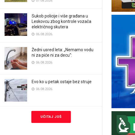
07.08.2026.
Sukob policije i više građana u
Leskovcu zbog kontrole vozača
električnog skutera
06.08.2026.
Žedni usred leta: „Nemamo vodu
ni za piće ni za decu“:
06.08.2026.
Evo ko u petak ostaje bez struje
06.08.2026.
UČITAJ JOŠ