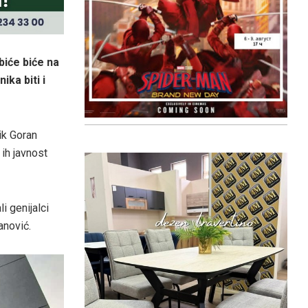
biće biće na
ka biti i
ik Goran
 ih javnost
i genijalci
anović.