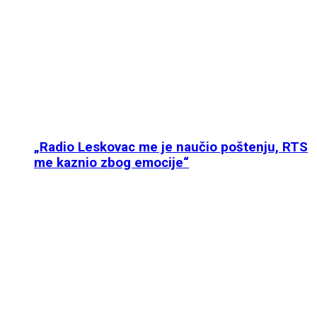
„Radio Leskovac me je naučio poštenju, RTS
me kaznio zbog emocije“