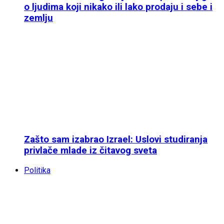
o ljudima koji nikako ili lako prodaju i sebe i
zemlju
Zašto sam izabrao Izrael: Uslovi studiranja
privlače mlade iz čitavog sveta
Politika