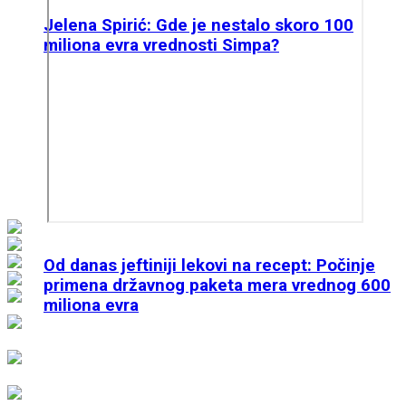
Jelena Spirić: Gde je nestalo skoro 100
miliona evra vrednosti Simpa?
Od danas jeftiniji lekovi na recept: Počinje
primena državnog paketa mera vrednog 600
miliona evra