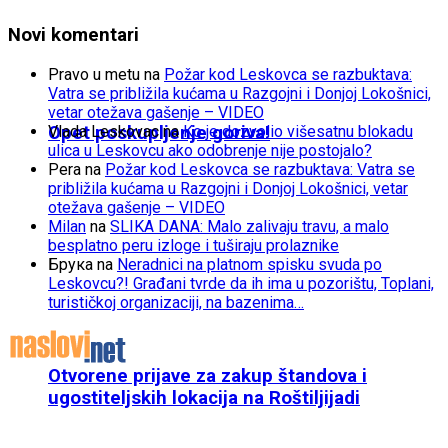
Novi komentari
Pravo u metu
na
Požar kod Leskovca se razbuktava:
Vatra se približila kućama u Razgojni i Donjoj Lokošnici,
vetar otežava gašenje – VIDEO
Opet poskupljenje goriva!
Vlada Leskovac
na
Ko je dozvolio višesatnu blokadu
ulica u Leskovcu ako odobrenje nije postojalo?
Pera
na
Požar kod Leskovca se razbuktava: Vatra se
približila kućama u Razgojni i Donjoj Lokošnici, vetar
otežava gašenje – VIDEO
Milan
na
SLIKA DANA: Malo zalivaju travu, a malo
besplatno peru izloge i tuširaju prolaznike
Брука
na
Neradnici na platnom spisku svuda po
Leskovcu?! Građani tvrde da ih ima u pozorištu, Toplani,
turističkoj organizaciji, na bazenima…
Otvorene prijave za zakup štandova i
ugostiteljskih lokacija na Roštiljijadi