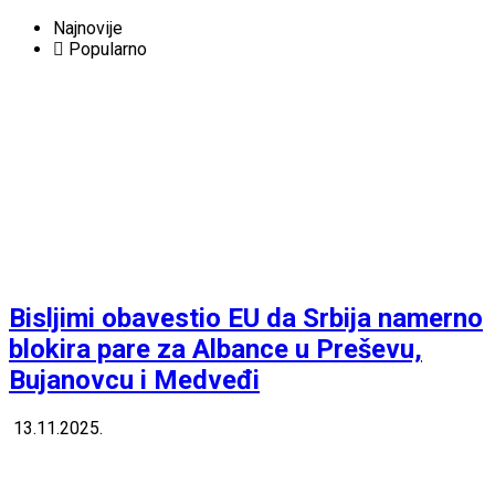
Najnovije
Popularno
Bisljimi obavestio EU da Srbija namerno
blokira pare za Albance u Preševu,
Bujanovcu i Medveđi
13.11.2025.