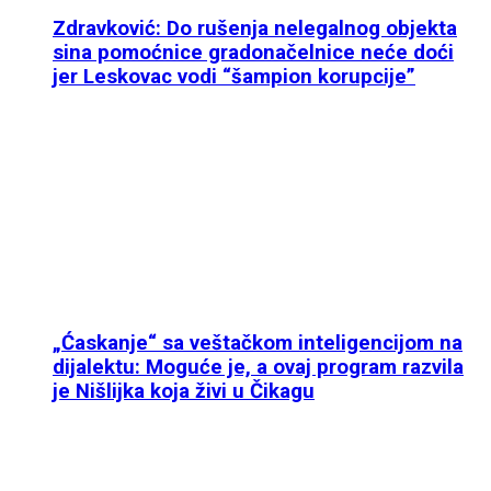
Zdravković: Do rušenja nelegalnog objekta
sina pomoćnice gradonačelnice neće doći
jer Leskovac vodi “šampion korupcije”
„Ćaskanje“ sa veštačkom inteligencijom na
dijalektu: Moguće je, a ovaj program razvila
je Nišlijka koja živi u Čikagu