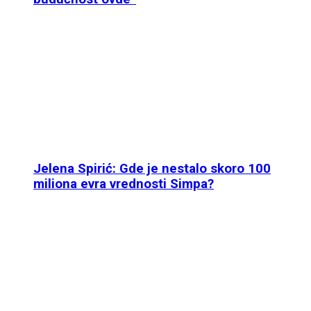
Jelena Spirić: Gde je nestalo skoro 100
miliona evra vrednosti Simpa?