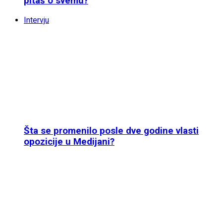
pitaš o svemu?
Intervju
Šta se promenilo posle dve godine vlasti
opozicije u Medijani?