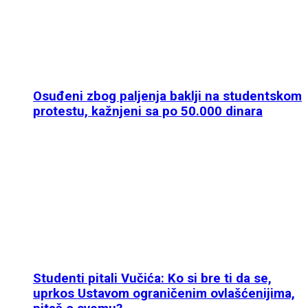
Osuđeni zbog paljenja baklji na studentskom
protestu, kažnjeni sa po 50.000 dinara
Studenti pitali Vučića: Ko si bre ti da se,
uprkos Ustavom ograničenim ovlašćenijima,