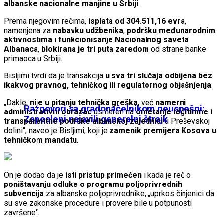
albanske nacionalne manjine u Srbiji
.
Prema njegovim rečima,
isplata od 304.511,16 evra
,
namenjena za
nabavku udžbenika
,
podršku međunarodnim
aktivnostima
i
funkcionisanje Nacionalnog saveta
Albanaca
,
blokirana je tri puta zaredom
od strane banke
primaoca u Srbiji.
Bisljimi tvrdi da je transakcija
u sva tri slučaja odbijena bez
ikakvog pravnog, tehničkog ili regulatornog objašnjenja
.
„Dakle,
nije u pitanju tehnička greška
, već
namerni
Razgovori sa gradonačelnikom neuspešni:
administrativni obrazac
usmeren na
ometanje legitimne i
Zaposleni najavili generalni štrajk
transparentne podrške albanskoj zajednici
u Preševskoj
dolini“, naveo je Bisljimi, koji je
zamenik premijera Kosova u
tehničkom mandatu
.
On je dodao da je
isti pristup primećen
i kada je reč o
poništavanju odluke o programu poljoprivrednih
subvencija
za albanske poljoprivrednike, „uprkos činjenici da
su sve zakonske procedure i provere bile u potpunosti
završene“.