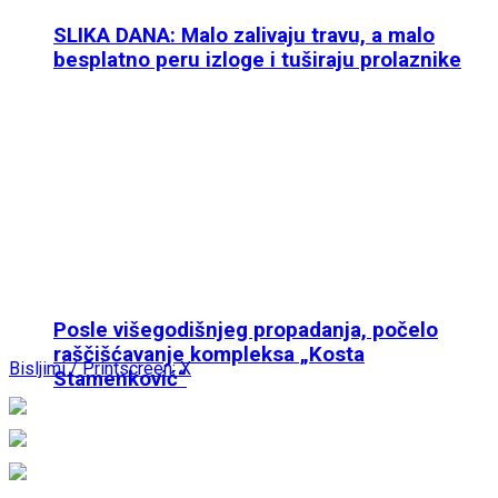
SLIKA DANA: Malo zalivaju travu, a malo
besplatno peru izloge i tuširaju prolaznike
Posle višegodišnjeg propadanja, počelo
raščišćavanje kompleksa „Kosta
Bisljimi / Printscreen: X
Stamenković“