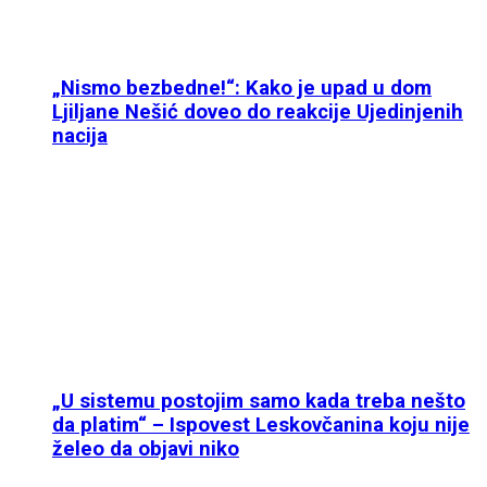
„Nismo bezbedne!“: Kako je upad u dom
Ljiljane Nešić doveo do reakcije Ujedinjenih
nacija
„U sistemu postojim samo kada treba nešto
da platim“ – Ispovest Leskovčanina koju nije
želeo da objavi niko