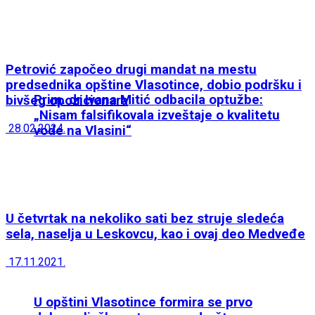
Petrović započeo drugi mandat na mestu
predsednika opštine Vlasotince, dobio podršku i
Prim. dr Ivana Mitić odbacila optužbe:
bivšeg opozicionara
„Nisam falsifikovala izveštaje o kvalitetu
28.02.2024.
vode na Vlasini“
U četvrtak na nekoliko sati bez struje sledeća
sela, naselja u Leskovcu, kao i ovaj deo Medveđe
17.11.2021.
U opštini Vlasotince formira se prvo