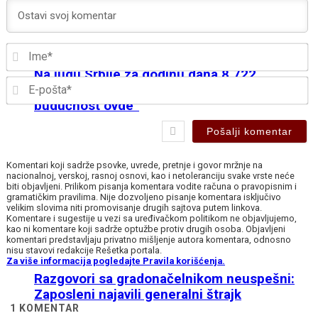
I
Na jugu Srbije za godinu dana 8.722
E-
zaposlenih manje: „Mladi više ne vide
p
budućnost ovde“
Komentari koji sadrže psovke, uvrede, pretnje i govor mržnje na
nacionalnoj, verskoj, rasnoj osnovi, kao i netoleranciju svake vrste neće
biti objavljeni. Prilikom pisanja komentara vodite računa o pravopisnim i
gramatičkim pravilima. Nije dozvoljeno pisanje komentara isključivo
velikim slovima niti promovisanje drugih sajtova putem linkova.
Komentare i sugestije u vezi sa uređivačkom politikom ne objavljujemo,
kao ni komentare koji sadrže optužbe protiv drugih osoba. Objavljeni
komentari predstavljaju privatno mišljenje autora komentara, odnosno
nisu stavovi redakcije Rešetka portala.
Za više informacija pogledajte Pravila korišćenja.
Razgovori sa gradonačelnikom neuspešni:
Zaposleni najavili generalni štrajk
1
KOMENTAR