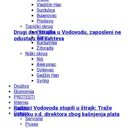
Vladičin Han
Surdulica
Bujanovac
Preševo
Toplički okrug
Drugi dan štrajka u Vodovodu, zaposleni ne
Prokuplje
Blace
odustaju od zahteva
Kuršumlija
Žitorađa
Niški okrug
Niš
Aleksinac
Doljevac
Gadžin Han
Svrljig
Društvo
Ekonomija
PROTESTI
Intervju
Radnici Vodovoda stupili u štrajk: Traže
Politika
Ostalo
ostavku v.d. direktora zbog kašnjenja plata
Servisne
Posao