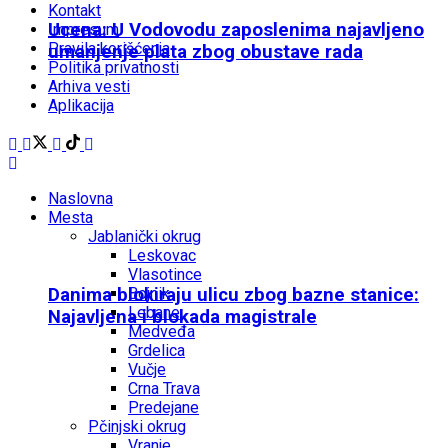
Kontakt
Ucena: U Vodovodu zaposlenima najavljeno
Impresum
Pravila korišćenja
umanjenje plata zbog obustave rada
Politika privatnosti
Arhiva vesti
Aplikacija
Naslovna
Mesta
Jablanički okrug
Leskovac
Vlasotince
Bojnik
Danima blokiraju ulicu zbog bazne stanice:
Lebane
Najavljena i blokada magistrale
Medveđa
Grdelica
Vučje
Crna Trava
Predejane
Pčinjski okrug
Vranje