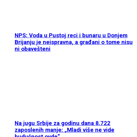
NPS: Voda u Pustoj reci i bunaru u Donjem
Brijanju je neispravna, a građani o tome nisu
ni obavešteni
Na jugu Srbije za godinu dana 8.722
zaposlenih manje: „Mladi više ne vide
budućnost ovde“