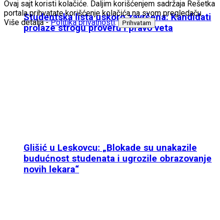
Ovaj sajt koristi kolačiće. Daljim korišćenjem sadržaja Rešetka
portala prihvatate korišćenje kolačića na svom pregledaču.
Studentska lista uskoro završena: Kandidati
Više detalja -
Politika privatnosti
.
Prihvatam
prolaze strogu proveru i pravo veta
Glišić u Leskovcu: „Blokade su unakazile
budućnost studenata i ugrozile obrazovanje
novih lekara“