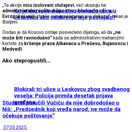
„Te akcije
nisu izolovani slučajevi
, već ukazuju na
Ko je dozvolio višesatnu blokadu ulica u
administrativnu opstrukciju
. Kosovske institucije su
Evropskoj uniji
stavile na raspolaganje sve dokaze“, rekao je
Leskovcu ako odobrenje nije postojalo?
Bisljimi.
Dodao je da Kosovo ostaje posvećeno dijalogu, ali da
„ne
može biti ravnodušno“
kada se administrativni mehanizmi
koriste za
kršenje prava Albanaca u Preševu, Bujanovcu i
Medveđi
.
Ako ste
propustili...
Blokirali tri ulice u Leskovcu zbog svadbenog
veselja: Policija primila desetak prijava
građana
Studenti poručili Vučiću da nije dobrodošao u
Niš: „Predsednik koji vređa narod, ne može da
očekuje poštovanje“
07.05.2025.