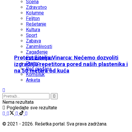
Scena
Zdravstvo
Kolumne
Feljton
Rešetanje
Kultura
Sport
Zabava
Zanimljivosti
Zagađenje
Protest žitelja Vinarca: Nećemo dozvoliti
Poskupljenja
Promo
izgradnju repetitora pored naših plastenika i
Reč građana
na 50 metara od kuća
Komšiluk
Anketa
Nema rezultata
Pogledajte sve rezultate
© 2021 - 2026. Rešetka portal. Sva prava zadržana.