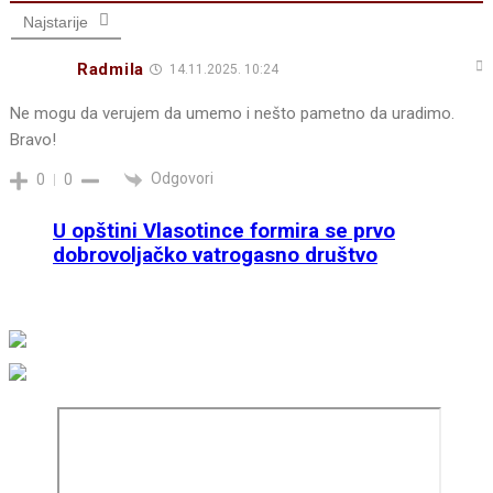
Najstarije
Radmila
14.11.2025. 10:24
Ne mogu da verujem da umemo i nešto pametno da uradimo.
Bravo!
Odgovori
0
0
U opštini Vlasotince formira se prvo
dobrovoljačko vatrogasno društvo