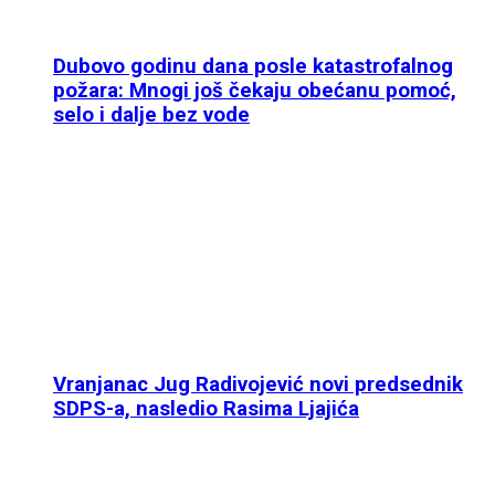
Dubovo godinu dana posle katastrofalnog
požara: Mnogi još čekaju obećanu pomoć,
selo i dalje bez vode
Vranjanac Jug Radivojević novi predsednik
SDPS-a, nasledio Rasima Ljajića