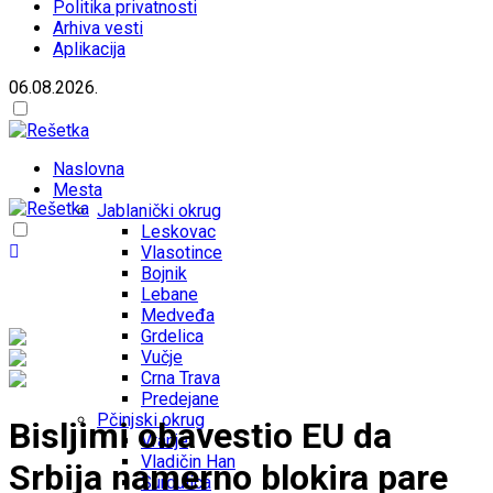
Politika privatnosti
Arhiva vesti
Aplikacija
06.08.2026.
Naslovna
Mesta
Jablanički okrug
Leskovac
Vlasotince
Bojnik
Lebane
Medveđa
Grdelica
Vučje
Crna Trava
Predejane
Pčinjski okrug
Bisljimi obavestio EU da
Vranje
Vladičin Han
Srbija namerno blokira pare
Surdulica