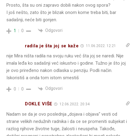
Prosto, šta su oni zapravo dobili nakon ovog spora?
I još nešto, zato što je blizak onom kome treba biti, bar
sadašnji, neće biti gonjen.
Odgovori
1
0
radila je šta joj se kaže
11.06.2022. 12:21
nije Mira ništa radila na svoju ruku već šta joj se naredi. Nije
imala leđa ko sadašnji već iskustvo i godine. Tužno je što joj
je ovo priređeno nakon odlaska u penziju. Podli način.
Iskoristiš a onda tom istom smestiš
Odgovori
0
0
DOKLE VIŠE
12.06.2022. 20:34
Nadam se da je ovo poslednja „dojava i objava“ vesti od
strane velikih nedužnih radnika i da ce se promeniti subjekat i
razlog njihove životne tuge, žalosti i neuspeha. Takođe,
dotični prognani i nepotrebno zlostavljani bi mogli nekada