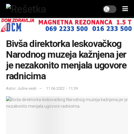
Bivša direktorka leskovačkog
Narodnog muzeja kažnjena jer
je nezakonito menjala ugovore
radnicima
Autor: Južne vesti
11.06.2022. - 11:39