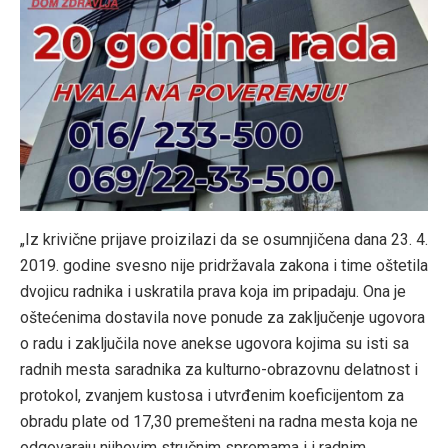
„Iz krivične prijave proizilazi da se osumnjičena dana 23. 4.
2019. godine svesno nije pridržavala zakona i time oštetila
dvojicu radnika i uskratila prava koja im pripadaju. Ona je
oštećenima dostavila nove ponude za zaključenje ugovora
o radu i zaključila nove anekse ugovora kojima su isti sa
radnih mesta saradnika za kulturno-obrazovnu delatnost i
protokol, zvanjem kustosa i utvrđenim koeficijentom za
obradu plate od 17,30 premešteni na radna mesta koja ne
odgovaraju njihovim stručnim spremama i i radnim