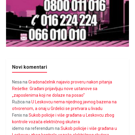
Novi komentari
Nesa
na
Gradonačelnik najavio proveru nakon pitanja
Rešetke: Građani prijavljuju nove ustanove sa
„zaposlenima koji ne dolaze na posao“
Ružica
na
U Leskovcu nema nijednog javnog bazena na
otvorenom, a onaj u Grdelici se pretvara u livadu
Fenix
na
Sukob policije i više građana u Leskovcu zbog
kontrole vozača električnog skutera
idemo na referendum
na
Sukob policije i više građana u
Leskovcu zbog kontrole vozača električnog skutera