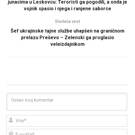
junacima u Leskovcu: Teroristi ga pogodili, a onda je
vojnik spasio i njega i ranjene saborce
Sledeća vest
Šef ukrajinske tajne službe uhapšen na graničnom
prelazu Preševo – Zelenski ga proglasio
veleizdajnikom
Ime
E-