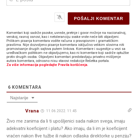
poš
Komentari koji sadrže psovke, uvrede, pretnje i govor mržnje na nacionalnoj,
verskoj, rasnoj osnovi, kao i netoleranciju svake vrste neće biti objavljeni.
Prilikom pisanja komentara vodite računa o pravopisnim i gramatičkim
pravilima. Nije dozvoljeno pisanje komentara isključivo velikim slovima niti
promovisanje drugih sajtova putem linkova. Komentare i sugestije u vezi sa
uređivačkom politikom ne objavljujemo, kao ni komentare koji sadrže optužbe
protiv drugih osoba. Objavljeni komentari predstavljaju privatno mišljenje
autora komentara, odnosno nisu stavovi redakcije Rešetka portala.
Za više informacija pogledajte Pravila korišćenja.
6
KOMENTARA
Najstarije
Vrana
11.06.2022. 11:45
Živo me zanima da li ti upošljenici sada nakon svega, imaju
adekvatni koeficijent i platu? Ako imaju, da li im je koeficijent
vraćen nakon 8ve tužbe ili nakon odlaska direktorke u penziju?