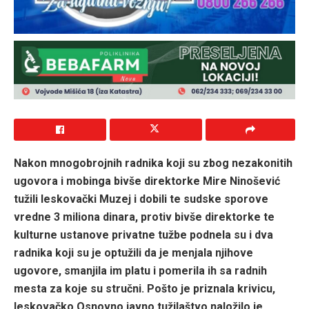
Nakon mnogobrojnih radnika koji su zbog nezakonitih
ugovora i mobinga bivše direktorke Mire Ninošević
tužili leskovački Muzej i dobili te sudske sporove
vredne 3 miliona dinara, protiv bivše direktorke te
kulturne ustanove privatne tužbe podnela su i dva
radnika koji su je optužili da je menjala njihove
ugovore, smanjila im platu i pomerila ih sa radnih
mesta za koje su stručni. Pošto je priznala krivicu,
leskovačko Osnovno javno tužilaštvo naložilo je