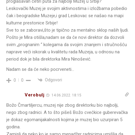
proglašavan četiri puta za najbolji Muzej u Srbiji?
Leskovački Muzej je svojim aktivnostima i izložbama pobedio
čak i beogradske Muzeje,i grad Leskovac se našao na mapi
kulturne prestonice Srbije!
Sve to se zaboravi,što je tipično za mentalno sklop naših ljudi.
Pošto je Mira otišla,nadam se da će novi direktor da dozvoli
svim „prognanim “ kolegama da svojim znanjem i stručnošću
naprave veći iskorak u kvalitetu rada Muzeja, u odnosu na
period dok je bila direktorka Mira Ninošević.
Nadam se da će neko pocrveneti…
Odgovori
0
0
Verobulj
14.06.2022. 18:15
Božo Čmartiljercu, muzej nije zbog direktorku bio najbolji,
nego zbog radnici. A to što pišeš Božo cvećkice guberevačka
je dokaz egomanijakalnosti kojima je muzej bio uzurpiran 5
godina.
Zamisli da neko ko je samo menadžer radnicima umišlja da