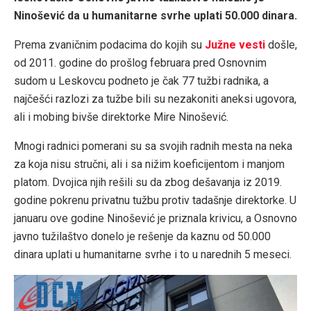
Ninošević da u humanitarne svrhe uplati 50.000 dinara.
Prema zvaničnim podacima do kojih su
Južne vesti
došle,
od 2011. godine do prošlog februara pred Osnovnim
sudom u Leskovcu podneto je čak 77 tužbi radnika, a
najčešći razlozi za tužbe bili su nezakoniti aneksi ugovora,
ali i mobing bivše direktorke Mire Ninošević.
Mnogi radnici pomerani su sa svojih radnih mesta na neka
za koja nisu stručni, ali i sa nižim koeficijentom i manjom
platom. Dvojica njih rešili su da zbog dešavanja iz 2019.
godine pokrenu privatnu tužbu protiv tadašnje direktorke. U
januaru ove godine Ninošević je priznala krivicu, a Osnovno
javno tužilaštvo donelo je rešenje da kaznu od 50.000
dinara uplati u humanitarne svrhe i to u narednih 5 meseci.