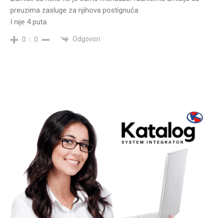
preuzima zasluge za njihova postignuća.
I nije 4 puta.
Odgovori
0
0