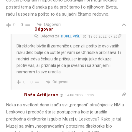
postati tema članaka pa da pročitamo i o njihovom životu,
radu i uspesima pošto to da su jadni čitamo redovno.
Odgovori
0
0
Odgovor
Odgovor za
DOKLE VIŠE
13.06.2022. 07:26
Direktorke bivša ili zameniče u penziji pošto je ovo vaših
ruku delo bolje da ćutite jer vam se Ohridska približava.Ti
radnici jedva čekaju da pričaju jer imaju jake dokaze
protiv vas, a i priznala je da je svesno i sa znanjem i
namerom to sve uradila.
Odgovori
0
0
Boža Artiljerac
14.06.2022. 12:39
Neka na svetlost dana izađu svi „prognani“ stručnjaci iz NM u
Leskovcu i predoče šta je postupcima koje je uradila
prethodna direktorka izgubio Muzej u Leskovcu? Kako je taj
Muzej sa svim „neopravdanim“ potezima direktorke bio