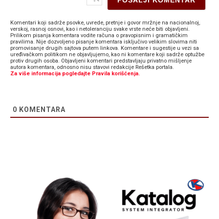
Komentari koji sadrže psovke, uvrede, pretnje i govor mržnje na nacionalnoj,
verskoj, rasnoj osnovi, kao i netoleranciju svake vrste neće biti objavljeni.
Prilikom pisanja komentara vodite računa o pravopisnim i gramatičkim
pravilima. Nije dozvoljeno pisanje komentara isključivo velikim slovima niti
promovisanje drugih sajtova putem linkova. Komentare i sugestije u vezi sa
uređivačkom politikom ne objavljujemo, kao ni komentare koji sadrže optužbe
protiv drugih osoba. Objavljeni komentari predstavljaju privatno mišljenje
autora komentara, odnosno nisu stavovi redakcije Rešetka portala.
Za više informacija pogledajte Pravila korišćenja.
0
KOMENTARA