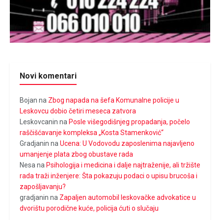
Novi komentari
Bojan
na
Zbog napada na šefa Komunalne policije u
Leskovcu dobio četiri meseca zatvora
Leskovcanin
na
Posle višegodišnjeg propadanja, počelo
raščišćavanje kompleksa „Kosta Stamenković“
Gradjanin
na
Ucena: U Vodovodu zaposlenima najavljeno
umanjenje plata zbog obustave rada
Nesa
na
Psihologija i medicina i dalje najtraženije, ali tržište
rada traži inženjere: Šta pokazuju podaci o upisu brucoša i
zapošljavanju?
gradjanin
na
Zapaljen automobil leskovačke advokatice u
dvorištu porodične kuće, policija ćuti o slučaju