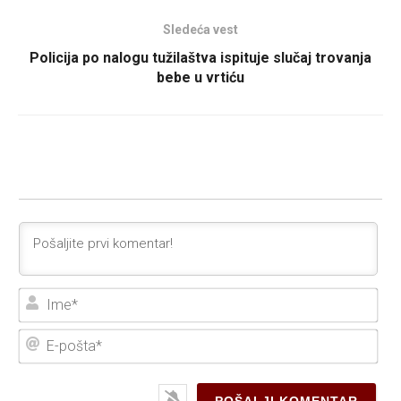
Sledeća vest
Policija po nalogu tužilaštva ispituje slučaj trovanja
bebe u vrtiću
Ime
E-
poš