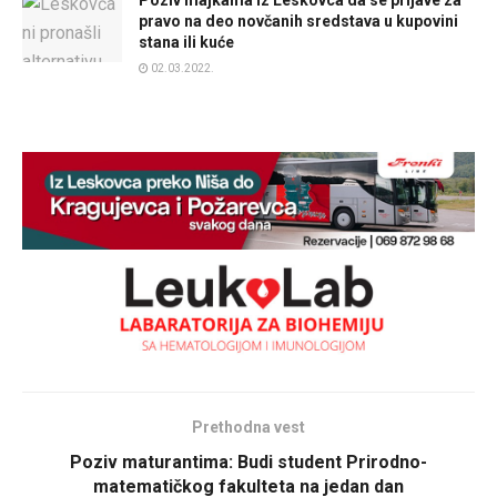
Poziv majkama iz Leskovca da se prijave za
pravo na deo novčanih sredstava u kupovini
stana ili kuće
02.03.2022.
Prethodna vest
Poziv maturantima: Budi student Prirodno-
matematičkog fakulteta na jedan dan