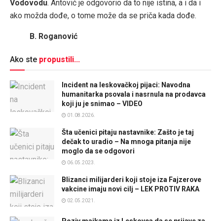
Vodovodu
. Antović je odgovorio da to nije istina, a i da i
ako možda dođe, o tome može da se priča kada dođe.
B. Roganović
Ako ste
propustili...
Incident na leskovačkoj pijaci: Navodna
humanitarka psovala i nasrnula na prodavca
koji ju je snimao – VIDEO
01.08.2026.
Šta učenici pitaju nastavnike: Zašto je taj
dečak to uradio – Na mnoga pitanja nije
moglo da se odgovori
06.05.2023.
Blizanci milijarderi koji stoje iza Fajzerove
vakcine imaju novi cilj – LEK PROTIV RAKA
02.05.2021.