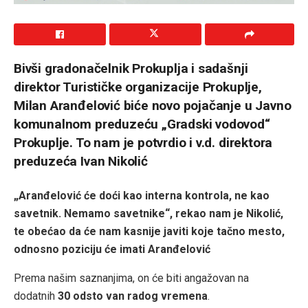
Bivši gradonačelnik Prokuplja i sadašnji
direktor Turističke organizacije Prokuplje,
Milan Aranđelović biće novo pojačanje u Javno
komunalnom preduzeću „Gradski vodovod“
Prokuplje. To nam je potvrdio i v.d. direktora
preduzeća Ivan Nikolić
„Aranđelović će doći kao interna kontrola, ne kao
savetnik. Nemamo savetnike“, rekao nam je Nikolić,
te obećao da će nam kasnije javiti koje tačno mesto,
odnosno poziciju će imati Aranđelović
Prema našim saznanjima, on će biti angažovan na
dodatnih
30 odsto van radog vremena
.