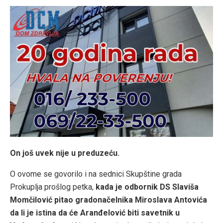
On još uvek nije u preduzeću.
O ovome se govorilo i na sednici Skupštine grada
Prokuplja prošlog petka,
kada je odbornik DS Slaviša
Momčilović pitao gradonačelnika Miroslava Antovića
da li je istina da će Aranđelović biti savetnik u