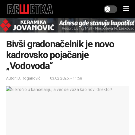
Bivši gradonačelnik je novo
kadrovsko pojačanje
„Vodovoda“
Autor: B. Roganović
03.02.2026. - 11:58