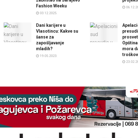
Fashion Weeku
06.12.2
03.12.2025.
Dani karijere u
Apelaci
Vlasotincu: Kakve su
presudi
šanse za
prosvet
zapošljavanje
Opštin
mladih?
mora da
troško
19.05.2023.
23.02.2