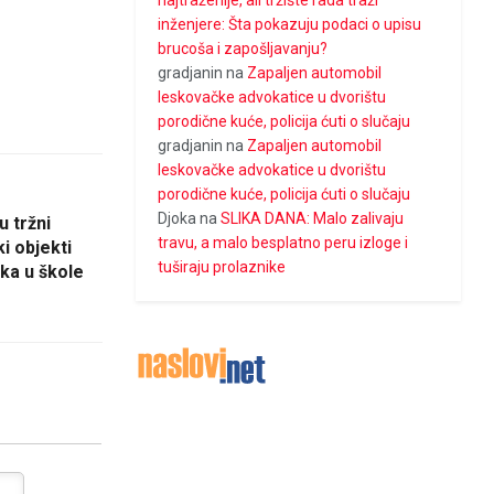
najtraženije, ali tržište rada traži
inženjere: Šta pokazuju podaci o upisu
brucoša i zapošljavanju?
gradjanin
na
Zapaljen automobil
leskovačke advokatice u dvorištu
porodične kuće, policija ćuti o slučaju
gradjanin
na
Zapaljen automobil
leskovačke advokatice u dvorištu
porodične kuće, policija ćuti o slučaju
Djoka
na
SLIKA DANA: Malo zalivaju
 tržni
travu, a malo besplatno peru izloge i
ki objekti
tuširaju prolaznike
ka u škole