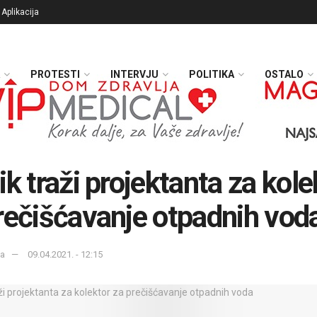
Aplikacija
PROTESTI
INTERVJU
POLITIKA
OSTALO
ik traži projektanta za kole
rečišćavanje otpadnih vod
ka
09.04.2021. - 12:15