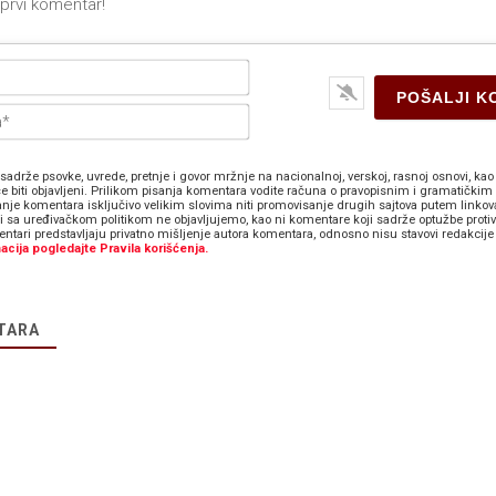
Ime*
E-
pošta*
sadrže psovke, uvrede, pretnje i govor mržnje na nacionalnoj, verskoj, rasnoj osnovi, kao 
e biti objavljeni. Prilikom pisanja komentara vodite računa o pravopisnim i gramatičkim 
anje komentara isključivo velikim slovima niti promovisanje drugih sajtova putem linkov
zi sa uređivačkom politikom ne objavljujemo, kao ni komentare koji sadrže optužbe proti
ntari predstavljaju privatno mišljenje autora komentara, odnosno nisu stavovi redakcije 
acija pogledajte Pravila korišćenja.
TARA