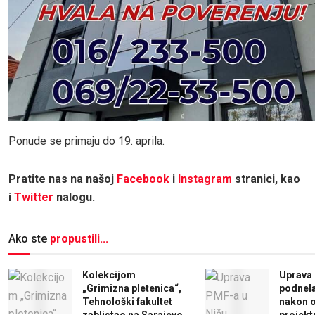
Ponude se primaju do 19. aprila.
Pratite nas na našoj
Facebook
i
Instagram
stranici, kao
i
Twitter
nalogu.
Ako ste
propustili...
Kolekcijom
Uprava 
„Grimizna pletenica“,
podnela
Tehnološki fakultet
nakon o
zablistao na Sarajevo
projekt