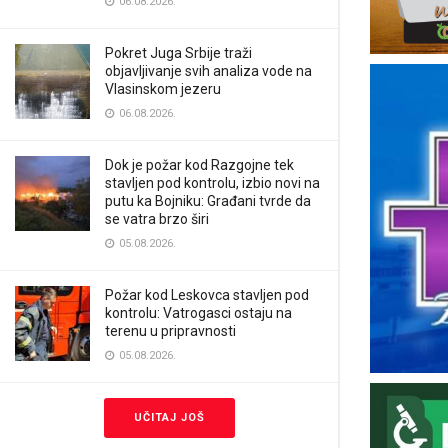
06.08.2026.
Pokret Juga Srbije traži
objavljivanje svih analiza vode na
Vlasinskom jezeru
06.08.2026.
Dok je požar kod Razgojne tek
stavljen pod kontrolu, izbio novi na
putu ka Bojniku: Građani tvrde da
se vatra brzo širi
05.08.2026.
Požar kod Leskovca stavljen pod
kontrolu: Vatrogasci ostaju na
terenu u pripravnosti
05.08.2026.
UČITAJ JOŠ