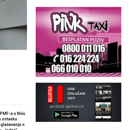
PMF-a u Nišu
 ostavku
glašavanja o
u „Jadar”