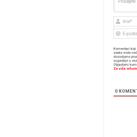
Komentari koji 
svake vrste neć
dozvoljeno pis
sugestije u ve
Objavljeni kome
Za više inform
0
KOMEN