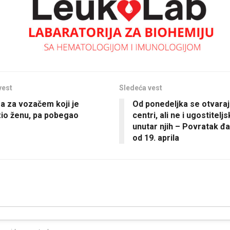
vest
Sledeća vest
a za vozačem koji je
Od ponedeljka se otvaraju
io ženu, pa pobegao
centri, ali ne i ugostiteljs
unutar njih – Povratak đa
od 19. aprila