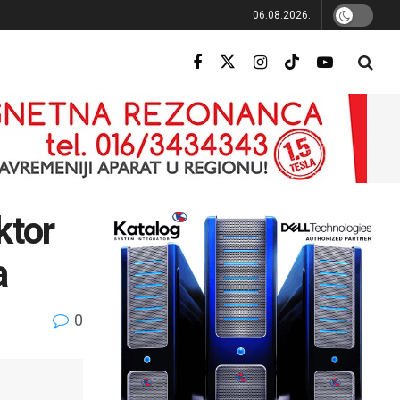
06.08.2026.
ktor
a
0