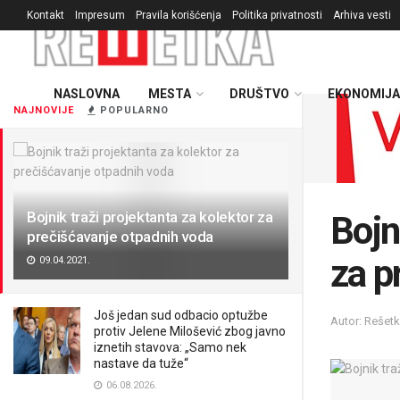
Kontakt
Impresum
Pravila korišćenja
Politika privatnosti
Arhiva vesti
NASLOVNA
MESTA
DRUŠTVO
EKONOMIJA
NAJNOVIJE
POPULARNO
Bojnik traži projektanta za kolektor za
Bojn
prečišćavanje otpadnih voda
za p
09.04.2021.
Još jedan sud odbacio optužbe
Autor: Rešet
protiv Jelene Milošević zbog javno
iznetih stavova: „Samo nek
nastave da tuže“
06.08.2026.