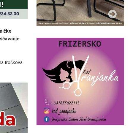
hničke
išćavanje
na troškova