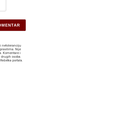
i netoleranciju
pravilima. Nije
a. Komentare i
v drugih osoba.
Rešetka portala.