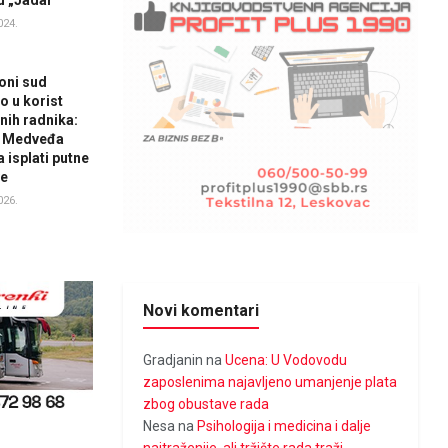
024.
oni sud
o u korist
nih radnika:
a Medveđa
 isplati putne
ve
026.
Novi komentari
Gradjanin
na
Ucena: U Vodovodu
zaposlenima najavljeno umanjenje plata
zbog obustave rada
Nesa
na
Psihologija i medicina i dalje