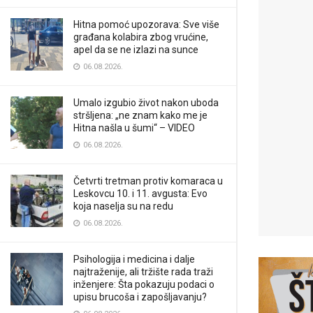
Hitna pomoć upozorava: Sve više
građana kolabira zbog vrućine,
apel da se ne izlazi na sunce
06.08.2026.
Umalo izgubio život nakon uboda
stršljena: „ne znam kako me je
Hitna našla u šumi“ – VIDEO
06.08.2026.
Četvrti tretman protiv komaraca u
Leskovcu 10. i 11. avgusta: Evo
koja naselja su na redu
06.08.2026.
Psihologija i medicina i dalje
najtraženije, ali tržište rada traži
inženjere: Šta pokazuju podaci o
upisu brucoša i zapošljavanju?