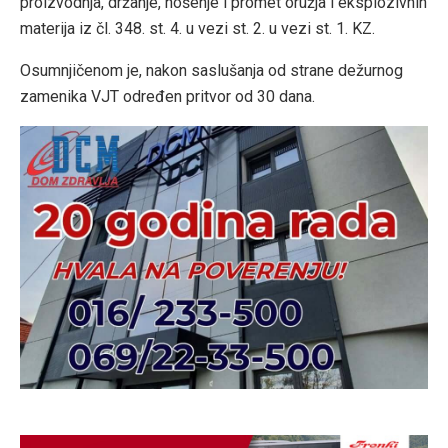
proizvodnja, držanje, nošenje i promet oružja i eksplozivnih
materija iz čl. 348. st. 4. u vezi st. 2. u vezi st. 1. KZ.
Osumnjičenom je, nakon saslušanja od strane dežurnog
zamenika VJT određen pritvor od 30 dana.