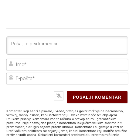
Ime
E-
poš
Komentari koji sadrže psovke, uvrede, pretnje i govor mržnje na nacionalnoj,
verskoj, rasnoj osnovi, kao i netoleranciju svake vrste neće biti objavljeni.
Prilikom pisanja komentara vodite računa o pravopisnim i gramatičkim
pravilima. Nije dozvoljeno pisanje komentara isključivo velikim slovima niti
promovisanje drugih sajtova putem linkova. Komentare i sugestije u vezi sa
uređivačkom politikom ne objavljujemo, kao ni komentare koji sadrže optužbe
protiv drugih osoba. Objavljeni komentari predstavljaju privatno mišljenje