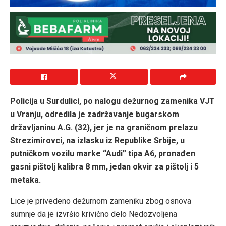
Policija u Surdulici, po nalogu dežurnog zamenika VJT
u Vranju, odredila je zadržavanje bugarskom
državljaninu A.G. (32), jer je na graničnom prelazu
Strezimirovci, na izlasku iz Republike Srbije, u
putničkom vozilu marke “Audi” tipa A6, pronađen
gasni pištolj kalibra 8 mm, jedan okvir za pištolj i 5
metaka.
Lice je privedeno dežurnom zameniku zbog osnova
sumnje da je izvršio krivično delo Nedozvoljena