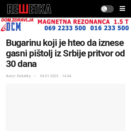
Bugarinu koji je hteo da iznese
gasni pištolj iz Srbije pritvor od
30 dana
Autor: Rešetka
04.01.2023. - 14:44