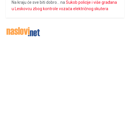
Na kraju će sve biti dobro...
na
Sukob policije i više građana
u Leskovcu zbog kontrole vozača električnog skutera