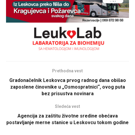
Prethodna vest
Gradonačelnik Leskovca prvog radnog dana obišao
zaposlene činovnike u „Osmospratnici“, ovog puta
bez prisustva novinara
Sledeća vest
Agencija za zaštitu životne sredine obećava
postavljanje merne stanice u Leskovcu tokom godine