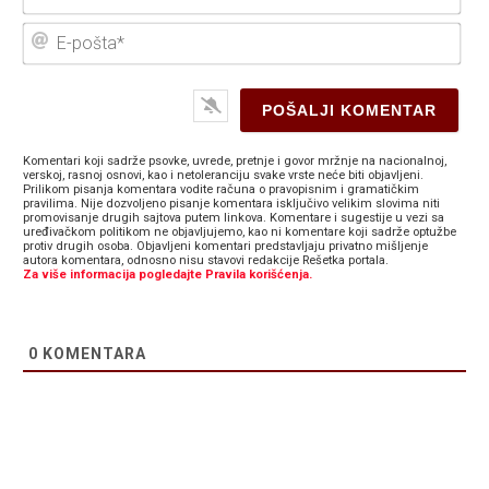
E-
poš
Komentari koji sadrže psovke, uvrede, pretnje i govor mržnje na nacionalnoj,
verskoj, rasnoj osnovi, kao i netoleranciju svake vrste neće biti objavljeni.
Prilikom pisanja komentara vodite računa o pravopisnim i gramatičkim
pravilima. Nije dozvoljeno pisanje komentara isključivo velikim slovima niti
promovisanje drugih sajtova putem linkova. Komentare i sugestije u vezi sa
uređivačkom politikom ne objavljujemo, kao ni komentare koji sadrže optužbe
protiv drugih osoba. Objavljeni komentari predstavljaju privatno mišljenje
autora komentara, odnosno nisu stavovi redakcije Rešetka portala.
Za više informacija pogledajte Pravila korišćenja.
0
KOMENTARA