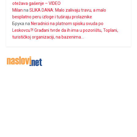
otežava gašenje – VIDEO
Milan
na
SLIKA DANA: Malo zalivaju travu, a malo
besplatno peru izloge i tuširaju prolaznike
Брука
na
Neradnici na platnom spisku svuda po
Leskovcu?! Građani tvrde da ih ima u pozorištu, Toplani,
turističkoj organizaciji, na bazenima…