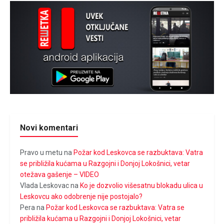
Novi komentari
Pravo u metu
na
Požar kod Leskovca se razbuktava: Vatra
se približila kućama u Razgojni i Donjoj Lokošnici, vetar
otežava gašenje – VIDEO
Vlada Leskovac
na
Ko je dozvolio višesatnu blokadu ulica u
Leskovcu ako odobrenje nije postojalo?
Pera
na
Požar kod Leskovca se razbuktava: Vatra se
približila kućama u Razgojni i Donjoj Lokošnici, vetar