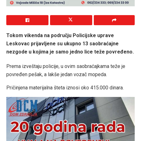
Tokom vikenda na području Policijske uprave
Leskovac prijavljene su ukupno 13 saobraćajne
nezgode u kojima je samo jedno lice teže povređeno.
Prema izveštaju policije, u ovim saobraćajkama teže je
povređen pešak, a lakše jedan vozač mopeda.
Pričinjena materijalna šteta iznosi oko 415.000 dinara.