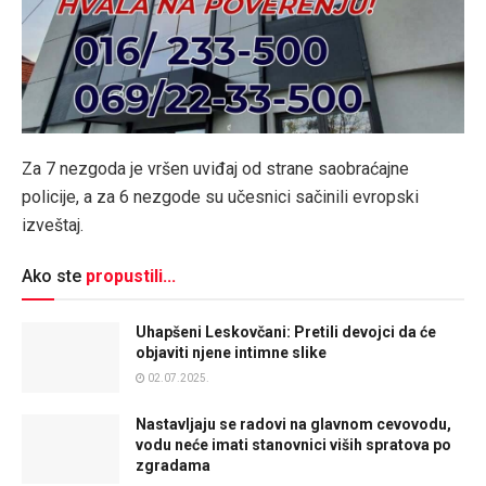
Za 7 nezgoda je vršen uviđaj od strane saobraćajne
policije, a za 6 nezgode su učesnici sačinili evropski
izveštaj.
Ako ste
propustili...
Uhapšeni Leskovčani: Pretili devojci da će
objaviti njene intimne slike
02.07.2025.
Nastavljaju se radovi na glavnom cevovodu,
vodu neće imati stanovnici viših spratova po
zgradama