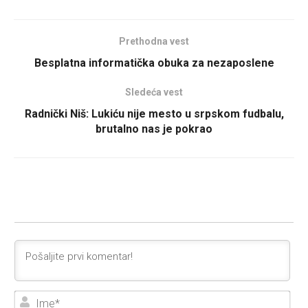
Prethodna vest
Besplatna informatička obuka za nezaposlene
Sledeća vest
Radnički Niš: Lukiću nije mesto u srpskom fudbalu,
brutalno nas je pokrao
Ime