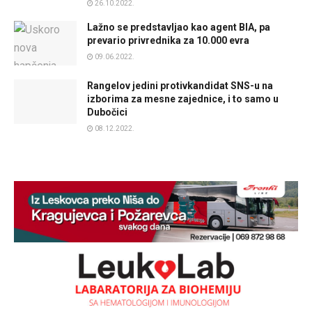
26.10.2022.
Lažno se predstavljao kao agent BIA, pa
prevario privrednika za 10.000 evra
09.06.2022.
Rangelov jedini protivkandidat SNS-u na
izborima za mesne zajednice, i to samo u
Dubočici
08.12.2022.