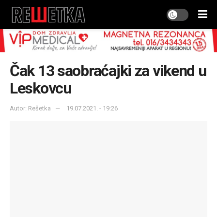
Čak 13 saobraćajki za vikend u
Leskovcu
Autor: Rešetka
19.07.2021. - 19:26