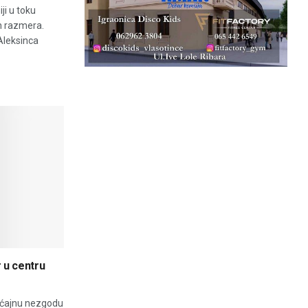
ji u toku
ih razmera.
 Aleksinca
r u centru
aćajnu nezgodu