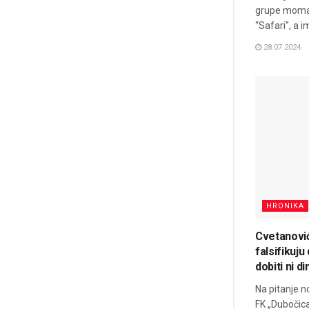
grupe momak
“Safari”, a i
28.07.2024.
HRONIKA
Cvetanović
falsifikuj
dobiti ni di
Na pitanje n
FK „Dubočic