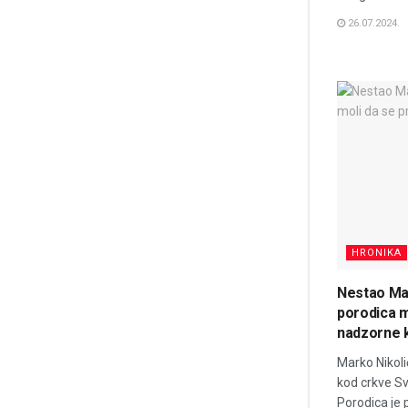
26.07.2024.
HRONIKA
Nestao Mar
porodica m
nadzorne
Marko Nikolić
kod crkve Sv
Porodica je p