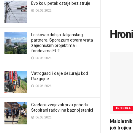
Evo ko u petak ostaje bez struje
06.08.2026.
Hron
Leskovac dobija italijanskog
partnera: Sporazum otvara vrata
zajedničkim projektima i
fondovima EU?
06.08.2026.
Vatrogasci i dalje dežuraju kod
Razgojne
06.08.2026.
Građani izvojevali prvu pobedu:
HRONIKA
Stopirani radovi na baznoj stanici
06.08.2026.
Maloletnik
još trojica