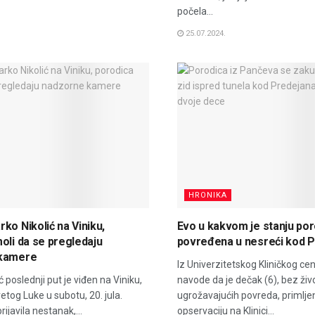
počela...
25.07.2024.
HRONIKA
ko Nikolić na Viniku,
Evo u kakvom je stanju por
oli da se pregledaju
povređena u nesreći kod 
 kamere
Iz Univerzitetskog Kliničkog cen
 poslednji put je viđen na Viniku,
navode da je dečak (6), bez živ
etog Luke u subotu, 20. jula.
ugrožavajućih povreda, primlje
rijavila nestanak,...
opservaciju na Klinici...