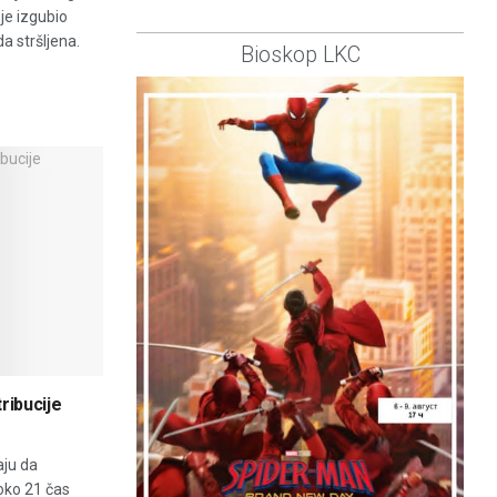
je izgubio
a stršljena.
Bioskop LKC
ribucije
ju da
oko 21 čas