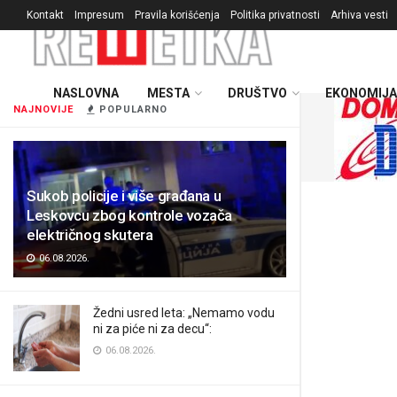
Kontakt
Impresum
Pravila korišćenja
Politika privatnosti
Arhiva vesti
NASLOVNA
MESTA
DRUŠTVO
EKONOMIJA
NAJNOVIJE
POPULARNO
Sukob policije i više građana u
Leskovcu zbog kontrole vozača
električnog skutera
06.08.2026.
Žedni usred leta: „Nemamo vodu
ni za piće ni za decu“:
06.08.2026.