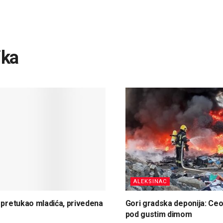
ika
ALEKSINAC
 pretukao mladića, privedena
Gori gradska deponija: Ceo
pod gustim dimom