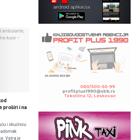
kod
 proširi i na
uću i okućnicu
 nadomak
ke. Vatra je