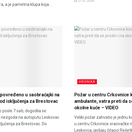
27.07.2024.
ra, a je pametna klupa koja...
HRONIKA
 povređeno u saobraćajki na
Požar u centru Crkovnice 
od isključenja za Brestovac
ambulante, vatra preti da se
okolne kuće – VIDEO
o posle 7 sati, dogodila se
 nezgoda na autoputu Leskovac
Veliki požar zahvatio je jednu k
sključenja za Brestovac. Do
u centru Crkovnice oraovačke
Leskovca, javljaju čitaoci Rešet