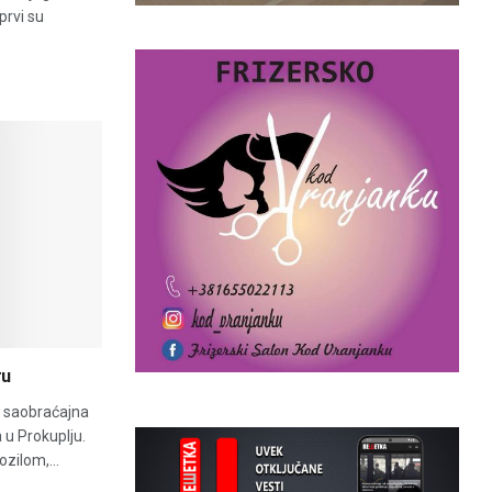
prvi su
ru
e saobraćajna
 u Prokuplju.
zilom,...