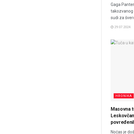
Gaga Panter,
takozvanog 
sudi za šver
29.07.2024.
HRONIKA
Masovna t
Leskovčani
povređeni
Noćas je do