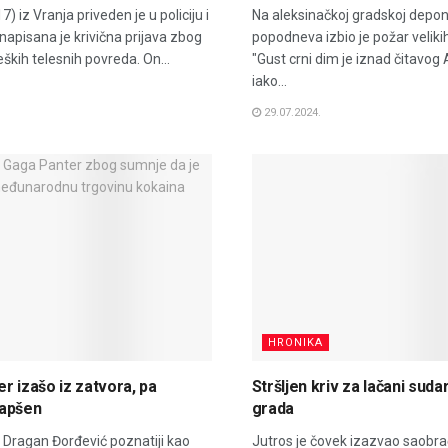
7) iz Vranja priveden je u policiju i
Na aleksinačkoj gradskoj deponi
 napisana je krivična prijava zbog
popodneva izbio je požar velik
ških telesnih povreda. On...
"Gust crni dim je iznad čitavog
iako...
29.07.2024.
HRONIKA
r izašo iz zatvora, pa
Stršljen kriv za lačani suda
apšen
grada
 Dragan Đorđević poznatiji kao
Jutros je čovek izazvao saobr