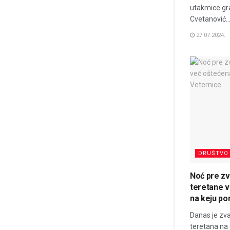
utakmice gr
Cvetanović..
27.07.2024.
DRUŠTVO
Noć pre zv
teretane 
na keju po
Danas je zva
teretana na