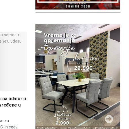
li na odmor u
ovređene u
ke za
C i njegov