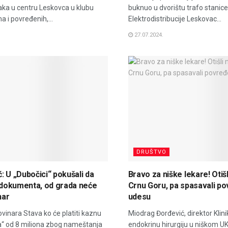
a u centru Leskovca u klubu
buknuo u dvorištu trafo stanice
ma i povređenih,...
Elektrodistribucije Leskovac...
27.07.2024.
DRUŠTVO
: U „Dubočici“ pokušali da
Bravo za niške lekare! Otiš
u dokumenta, od grada neće
Crnu Goru, pa spasavali p
nar
udesu
ovinara Stava ko će platiti kaznu
Miodrag Đorđević, direktor Klini
a“ od 8 miliona zbog nameštanja
endokrinu hirurgiju u niškom UK