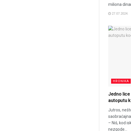
miliona dina
27.07.2024.
HRONIKA
Jedno lice
autoputu k
Jutros, nešt
saobraćajna
– Niš, kod i
nezgode...