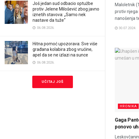
Još jedan sud odbacio optužbe
Maloletnik (1
protiv Jelene Milošević zbog javno
protiv njega
iznetih stavova: „Samo nek
nanošenja te
nastave da tuže“
06.08.2026.
30.07.2024.
Hitna pomoć upozorava: Sve više
građana kolabira zbog vrućine,
apel da se ne izlazi na sunce
06.08.2026.
UČITAJ JOŠ
HRONIKA
Gaga Pante
ponovo uh
Leskovčanin