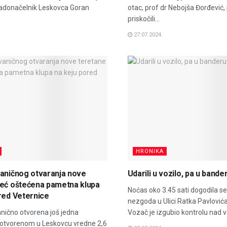
adonačelnik Leskovca Goran
otac, prof dr Nebojša Đorđević, 
.
priskočili...
27.07.2024.
HRONIKA
aničnog otvaranja nove
Udarili u vozilo, pa u bande
već oštećena pametna klupa
Noćas oko 3.45 sati dogodila s
red Veternice
nezgoda u Ulici Ratka Pavlovića
nično otvorena još jedna
Vozač je izgubio kontrolu nad vo
 otvorenom u Leskovcu vredne 2,6