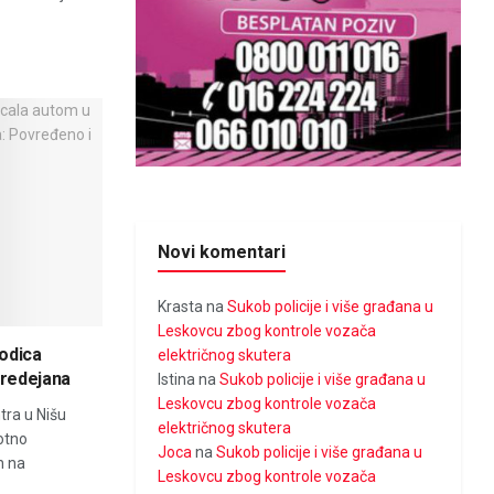
Novi komentari
Krasta
na
Sukob policije i više građana u
Leskovcu zbog kontrole vozača
odica
električnog skutera
Predejana
Istina
na
Sukob policije i više građana u
Leskovcu zbog kontrole vozača
tra u Nišu
električnog skutera
otno
Joca
na
Sukob policije i više građana u
n na
Leskovcu zbog kontrole vozača