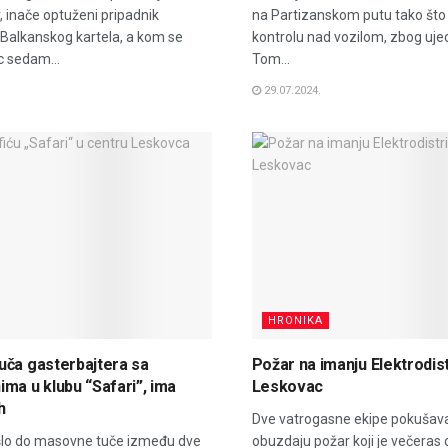
 inače optuženi pripadnik
na Partizanskom putu tako što 
Balkanskog kartela, a kom se
kontrolu nad vozilom, zbog ujed
c sedam...
Tom...
29.07.2024.
HRONIKA
uča gasterbajtera sa
Požar na imanju Elektrodist
ma u klubu “Safari”, ima
Leskovac
h
Dve vatrogasne ekipe pokušava
šlo do masovne tuče između dve
obuzdaju požar koji je večeras 