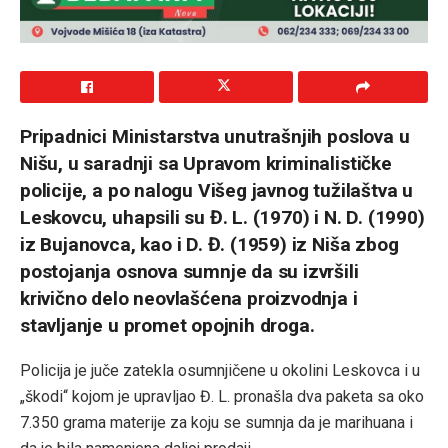
Pripadnici Ministarstva unutrašnjih poslova u
Nišu, u saradnji sa Upravom kriminalističke
policije, a po nalogu Višeg javnog tužilaštva u
Leskovcu, uhapsili su Đ. L. (1970) i N. D. (1990)
iz Bujanovca, kao i D. Đ. (1959) iz Niša zbog
postojanja osnova sumnje da su izvršili
krivično delo neovlašćena proizvodnja i
stavljanje u promet opojnih droga.
Policija je juče zatekla osumnjičene u okolini Leskovca i u
„škodi“ kojom je upravljao Đ. L. pronašla dva paketa sa oko
7.350 grama materije za koju se sumnja da je marihuana i