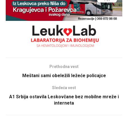
Prethodna vest
Meštani sami obeležili ležeće policajce
Sledeća vest
A1 Srbija ostavila Leskovčane bez mobilne mreže i
interneta