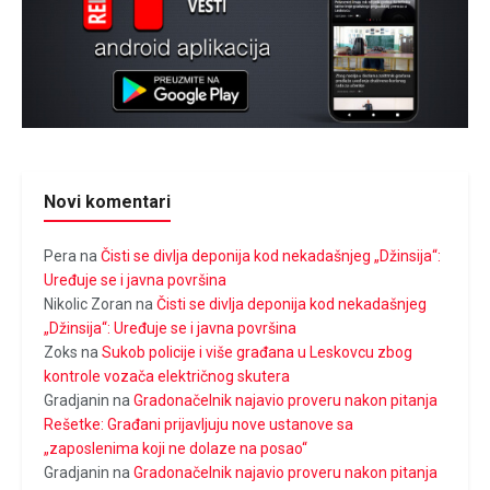
Novi komentari
Pera
na
Čisti se divlja deponija kod nekadašnjeg „Džinsija“:
Uređuje se i javna površina
Nikolic Zoran
na
Čisti se divlja deponija kod nekadašnjeg
„Džinsija“: Uređuje se i javna površina
Zoks
na
Sukob policije i više građana u Leskovcu zbog
kontrole vozača električnog skutera
Gradjanin
na
Gradonačelnik najavio proveru nakon pitanja
Rešetke: Građani prijavljuju nove ustanove sa
„zaposlenima koji ne dolaze na posao“
Gradjanin
na
Gradonačelnik najavio proveru nakon pitanja