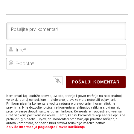
Ime
E-
poš
Komentari koji sadrže psovke, uvrede, pretnje i govor mržnje na nacionalnoj,
verskoj, rasnoj osnovi, kao i netoleranciju svake vrste neće biti objavljeni.
Prilikom pisanja komentara vodite računa o pravopisnim i gramatičkim
pravilima. Nije dozvoljeno pisanje komentara isključivo velikim slovima niti
promovisanje drugih sajtova putem linkova. Komentare i sugestije u vezi sa
uređivačkom politikom ne objavljujemo, kao ni komentare koji sadrže optužbe
protiv drugih osoba. Objavljeni komentari predstavljaju privatno mišljenje
autora komentara, odnosno nisu stavovi redakcije Rešetka portala.
Za više informacija pogledajte Pravila korišćenja.