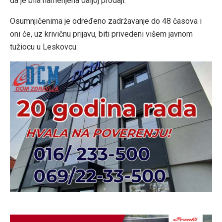
da je bila namenjena daljoj prodaji.
Osumnjičenima je određeno zadržavanje do 48 časova i
oni će, uz krivičnu prijavu, biti privedeni višem javnom
tužiocu u Leskovcu.