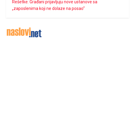
Rešetke: Građani prijavljuju nove ustanove sa
„zaposlenima koji ne dolaze na posao“