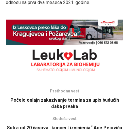
odnosu na prva dva meseca 2021. godine.
Prethodna vest
Počelo onlajn zakazivanje termina za upis budućih
đaka prvaka
Sledeća vest
Sutra od 20 časova „koncert izvinjenja“ Ace Pejovića