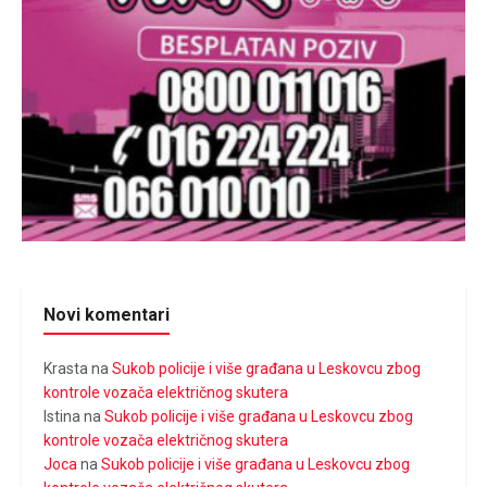
Novi komentari
Krasta
na
Sukob policije i više građana u Leskovcu zbog
kontrole vozača električnog skutera
Istina
na
Sukob policije i više građana u Leskovcu zbog
kontrole vozača električnog skutera
Joca
na
Sukob policije i više građana u Leskovcu zbog