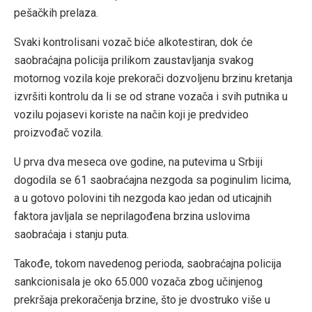
pešačkih prelaza.
Svaki kontrolisani vozač biće alkotestiran, dok će
saobraćajna policija prilikom zaustavljanja svakog
motornog vozila koje prekorači dozvoljenu brzinu kretanja
izvršiti kontrolu da li se od strane vozača i svih putnika u
vozilu pojasevi koriste na način koji je predvideo
proizvođač vozila.
U prva dva meseca ove godine, na putevima u Srbiji
dogodila se 61 saobraćajna nezgoda sa poginulim licima,
a u gotovo polovini tih nezgoda kao jedan od uticajnih
faktora javljala se neprilagođena brzina uslovima
saobraćaja i stanju puta.
Takođe, tokom navedenog perioda, saobraćajna policija
sankcionisala je oko 65.000 vozača zbog učinjenog
prekršaja prekoračenja brzine, što je dvostruko više u