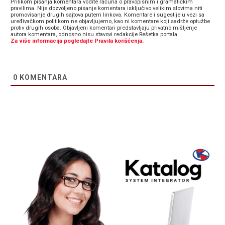
Prilikom pisanja komentara vodite računa o pravopisnim i gramatičkim
pravilima. Nije dozvoljeno pisanje komentara isključivo velikim slovima niti
promovisanje drugih sajtova putem linkova. Komentare i sugestije u vezi sa
uređivačkom politikom ne objavljujemo, kao ni komentare koji sadrže optužbe
protiv drugih osoba. Objavljeni komentari predstavljaju privatno mišljenje
autora komentara, odnosno nisu stavovi redakcije Rešetka portala.
Za više informacija pogledajte Pravila korišćenja.
0
KOMENTARA