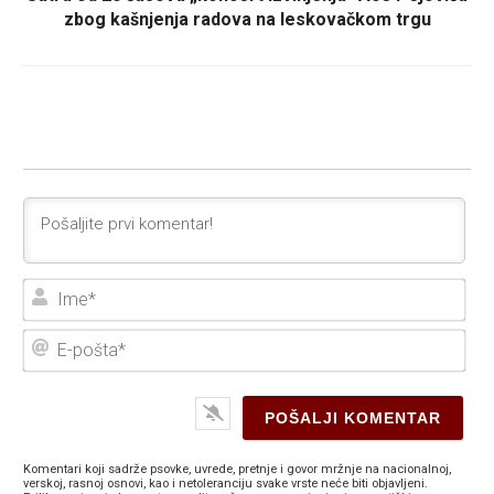
zbog kašnjenja radova na leskovačkom trgu
Ime
E-
poš
Komentari koji sadrže psovke, uvrede, pretnje i govor mržnje na nacionalnoj,
verskoj, rasnoj osnovi, kao i netoleranciju svake vrste neće biti objavljeni.