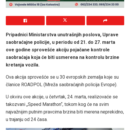
Pripadnici Ministarstva unutrašnjih poslova, Uprave
saobraćajne policije, u periodu od 21. do 27. marta
ove godine sprovešće akciju pojačane kontrole
saobraćaja koja će biti usmerena na kontrolu brzine
kretanja vozila.
Ova akcija sprovešće se u 30 evropskih zemalja koje su
članice ROADPOL (Mreža saobraćajnih policija Evrope).
U okviru ove akcije, u četvrtak, 24. marta, realizovaće se
takozvani „Speed Marathon“, tokom kog će na svim
najvažnijim putnim pravcima brzina biti merena neprekidno,
u trajanju od 24 časa.