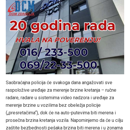
Saobraćajna policija će svakoga dana angažovati sve
raspoložive uređaje za merenje brzine kretanja – ručne
radare, radare u sistemima video nadzora i uređaje za
merenje brzine u vozilima bez obeležja policije
(„presretačima“), dok će na auto-putevima biti merena i
prosečna brzina kretanja vozila. Napominjemo da će u cilju
zaštite bezbednosti pešaka brzina biti merena i u zonama