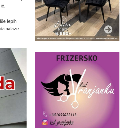
ić.
iše lepih
 da nalaze