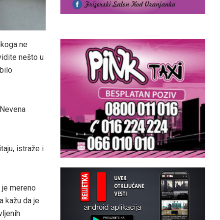
ikoga ne
vidite nešto u
bilo
 „Nevena
aju, istraže i
e je mereno
a kažu da je
ljenih