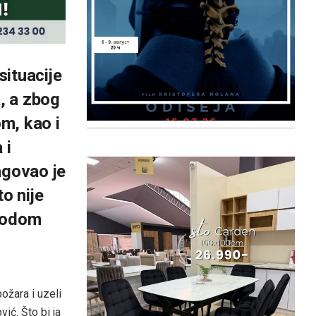
situacije
, a zbog
m, kao i
 i
govao je
o nije
ovodom
ožara i uzeli
ić. Što bi ja