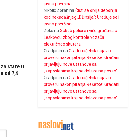
javna površina
Nikolic Zoran
na
Čisti se divlja deponija
kod nekadašnjeg „Džinsija“: Uređuje se i
javna površina
Zoks
na
Sukob policije i više građana u
Leskovcu zbog kontrole vozača
električnog skutera
Gradjanin
na
Gradonačelnik najavio
proveru nakon pitanja Rešetke: Građani
prijavljuju nove ustanove sa
za stare u
„zaposlenima koji ne dolaze na posao“
e od 7,9
Gradjanin
na
Gradonačelnik najavio
proveru nakon pitanja Rešetke: Građani
prijavljuju nove ustanove sa
„zaposlenima koji ne dolaze na posao“