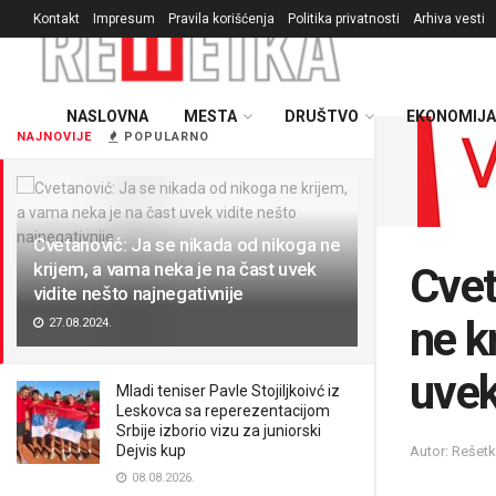
Kontakt
Impresum
Pravila korišćenja
Politika privatnosti
Arhiva vesti
NASLOVNA
MESTA
DRUŠTVO
EKONOMIJA
NAJNOVIJE
POPULARNO
Cvetanović: Ja se nikada od nikoga ne
krijem, a vama neka je na čast uvek
Cvet
vidite nešto najnegativnije
ne k
27.08.2024.
uvek
Mladi teniser Pavle Stojiljkoivć iz
Leskovca sa reperezentacijom
Srbije izborio vizu za juniorski
Dejvis kup
Autor: Rešetk
08.08.2026.