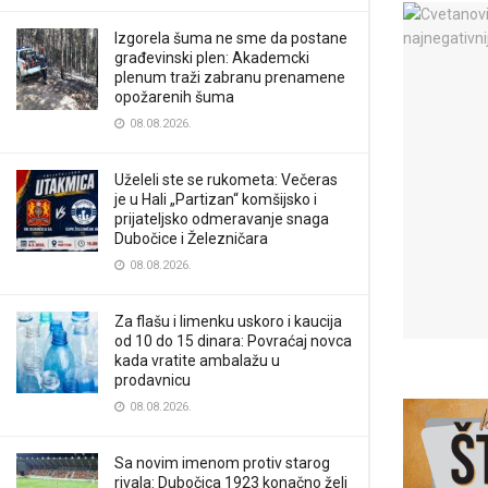
Izgorela šuma ne sme da postane
građevinski plen: Akademcki
plenum traži zabranu prenamene
opožarenih šuma
08.08.2026.
Uželeli ste se rukometa: Večeras
je u Hali „Partizan“ komšijsko i
prijateljsko odmeravanje snaga
Dubočice i Železničara
08.08.2026.
Za flašu i limenku uskoro i kaucija
od 10 do 15 dinara: Povraćaj novca
kada vratite ambalažu u
prodavnicu
08.08.2026.
Sa novim imenom protiv starog
rivala: Dubočica 1923 konačno želi