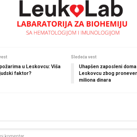
vest
Sledeća vest
požarima u Leskovcu: Viša
Uhapšen zaposleni doma 
 ljudski faktor?
Leskovcu zbog pronever
miliona dinara