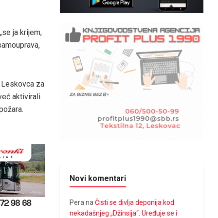
se ja krijem,
h samouprava,
a Leskovca za
eć aktivirali
 požara.
Novi komentari
Pera
na
Čisti se divlja deponija kod
nekadašnjeg „Džinsija“: Uređuje se i