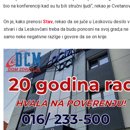
bio na konferenciji kad su tu bili stručni ljudi“, rekao je Cvetanov
On je, kako prenosi
Stav
, rekao da se juče u Leskovcu desilo v
stvari i da Leskovčani treba da budu ponosni na svoj grad,a ne
samo neke negativne razlge i govore da se on krije.