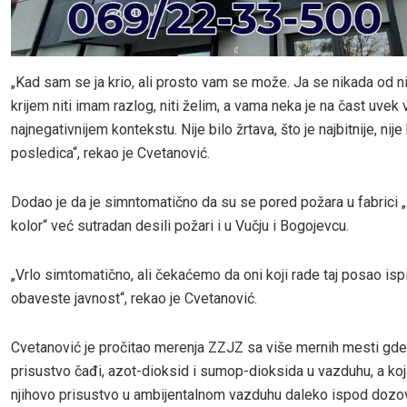
„Kad sam se ja krio, ali prosto vam se može. Ja se nikada od n
krijem niti imam razlog, niti želim, a vama neka je na čast uvek 
najnegativnijem kontekstu. Nije bilo žrtava, što je najbitnije, nije 
posledica“, rekao je Cvetanović.
Dodao je da je simntomatično da su se pored požara u fabrici
kolor“ već sutradan desili požari i u Vučju i Bogojevcu.
„Vrlo simtomatično, ali čekaćemo da oni koji rade taj posao ispit
obaveste javnost“, rekao je Cvetanović.
Cvetanović je pročitao merenja ZZJZ sa više mernih mesti gd
prisustvo čađi, azot-dioksid i sumop-dioksida u vazduhu, a koj
njihovo prisustvo u ambijentalnom vazduhu daleko ispod dozov