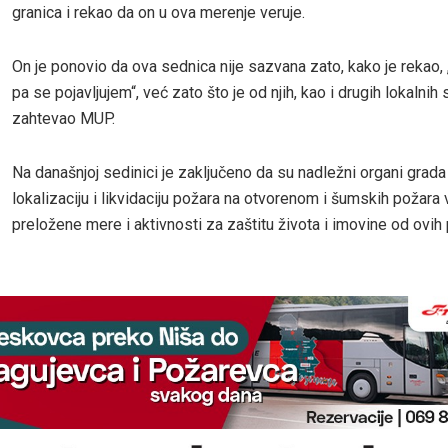
granica i rekao da on u ova merenje veruje.
On je ponovio da ova sednica nije sazvana zato, kako je rekao, „
pa se pojavljujem“, već zato što je od njih, kao i drugih lokalni
zahtevao MUP.
Na današnjoj sedinici je zaključeno da su nadležni organi grad
lokalizaciju i likvidaciju požara na otvorenom i šumskih požara v
preložene mere i aktivnosti za zaštitu života i imovine od ovih