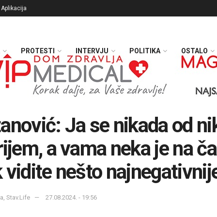
Aplikacija
PROTESTI
INTERVJU
POLITIKA
OSTALO
anović: Ja se nikada od n
rijem, a vama neka je na ča
 vidite nešto najnegativnij
a, Stav.Life
27.08.2024. - 19:56