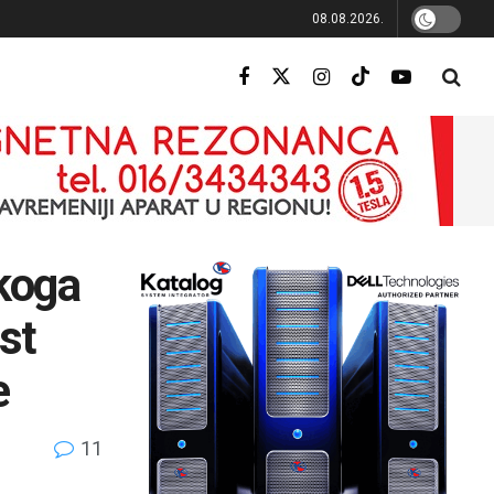
08.08.2026.
ikoga
st
e
11