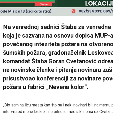
Na vanrednoj sednici Štaba za vanredne 
koja je sazvana na osnovu dopisa MUP-a
povećanog inteziteta požara na otvoreno
šumskih požara, gradonačelnik Leskovca
komandat Štaba Goran Cvetanović odrea
na novinske članke i pitanja novinara zašt
prisustvoao konferenciji za novinare p
požara u fabrici „Nevena kolor“.
„Bio sam na licu mesta kao što su i neki novinari bili na mestu p
interviju od mene tada, ali ne bitno je medijski nema ga Cvetanov