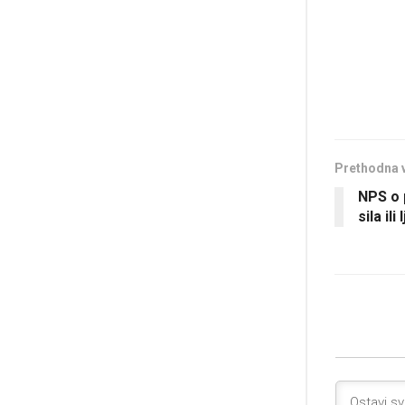
Prethodna 
NPS o 
sila ili