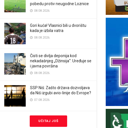
pobedu protiv neugodne Loznice
08.08.2026.
Gori kuća! Vlasnici bili u dvorištu
kada je izbila vatra
08.08.2026.
Čisti se divlja deponija kod
nekadašnjeg „Džinsija“: Uređuje se
i javna površina
08.08.2026.
SSP Niš: Zašto država dozvoljava
da Niš izgubi avio-linije do Evrope?
07.08.2026.
UČITAJ JOŠ