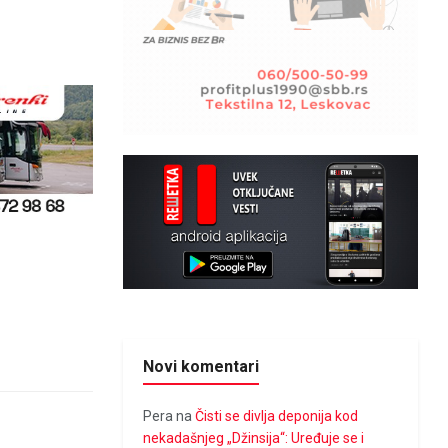
Novi komentari
Pera
na
Čisti se divlja deponija kod
nekadašnjeg „Džinsija“: Uređuje se i