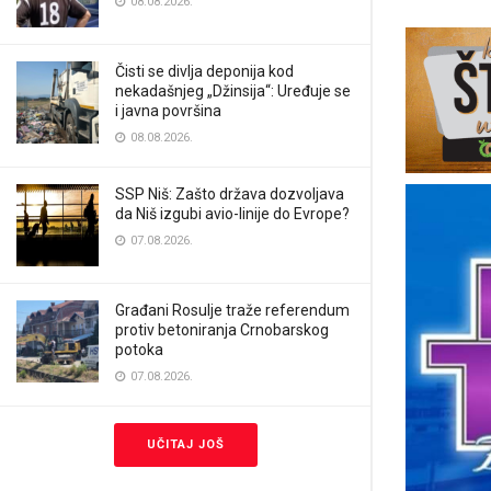
08.08.2026.
Čisti se divlja deponija kod
nekadašnjeg „Džinsija“: Uređuje se
i javna površina
08.08.2026.
SSP Niš: Zašto država dozvoljava
da Niš izgubi avio-linije do Evrope?
07.08.2026.
Građani Rosulje traže referendum
protiv betoniranja Crnobarskog
potoka
07.08.2026.
UČITAJ JOŠ