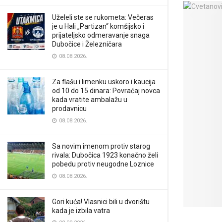
Uželeli ste se rukometa: Večeras
je u Hali „Partizan“ komšijsko i
prijateljsko odmeravanje snaga
Dubočice i Železničara
08.08.2026.
Za flašu i limenku uskoro i kaucija
od 10 do 15 dinara: Povraćaj novca
kada vratite ambalažu u
prodavnicu
08.08.2026.
Sa novim imenom protiv starog
rivala: Dubočica 1923 konačno želi
pobedu protiv neugodne Loznice
08.08.2026.
Gori kuća! Vlasnici bili u dvorištu
kada je izbila vatra