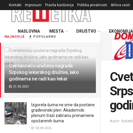
Kontakt
Impresum
Pravila korišćenja
Politika privatnosti
Arhiva vesti
NASLOVNA
MESTA
DRUŠTVO
EKONOMIJA
NAJNOVIJE
POPULARNO
Cvetanoviću uručena nagrada
Srpskog lekarskog društva, iako
Cvet
godinama ne radi kao lekar
Srps
21.05.2021.
godi
Izgorela šuma ne sme da postane
građevinski plen: Akademcki
plenum traži zabranu prenamene
opožarenih šuma
Autor: Rešet
08.08.2026.