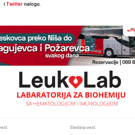
i
Twitter
nalogu.
vest
Sledeća vest