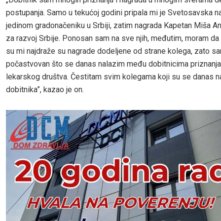
postupanja. Samo u tekućoj godini pripala mi je Svetosavska n
jedinom gradonačeniku u Srbiji, zatim nagrada Kapetan Miša An
za razvoj Srbije. Ponosan sam na sve njih, međutim, moram da
su mi najdraže su nagrade dodeljene od strane kolega, zato 
počastvovan što se danas nalazim među dobitnicima priznanj
lekarskog društva. Čestitam svim kolegama koji su se danas naš
dobitnika”, kazao je on.