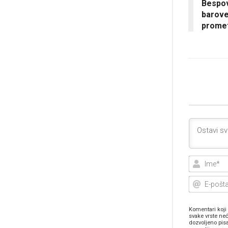
Bespov
barove
prome
Komentari koji 
svake vrste neć
dozvoljeno pis