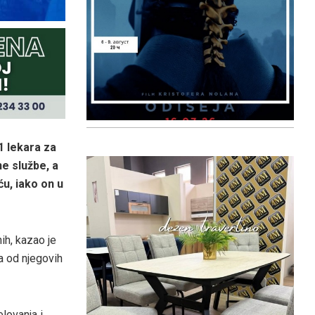
1 lekara za
ne službe, a
u, iako on u
ih, kazao je
a od njegovih
lovanja i