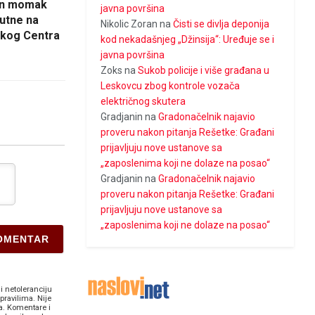
tan momak
javna površina
sutne na
Nikolic Zoran
na
Čisti se divlja deponija
ačkog Centra
kod nekadašnjeg „Džinsija“: Uređuje se i
javna površina
Zoks
na
Sukob policije i više građana u
Leskovcu zbog kontrole vozača
električnog skutera
Gradjanin
na
Gradonačelnik najavio
proveru nakon pitanja Rešetke: Građani
prijavljuju nove ustanove sa
„zaposlenima koji ne dolaze na posao“
Gradjanin
na
Gradonačelnik najavio
proveru nakon pitanja Rešetke: Građani
prijavljuju nove ustanove sa
„zaposlenima koji ne dolaze na posao“
i netoleranciju
pravilima. Nije
a. Komentare i