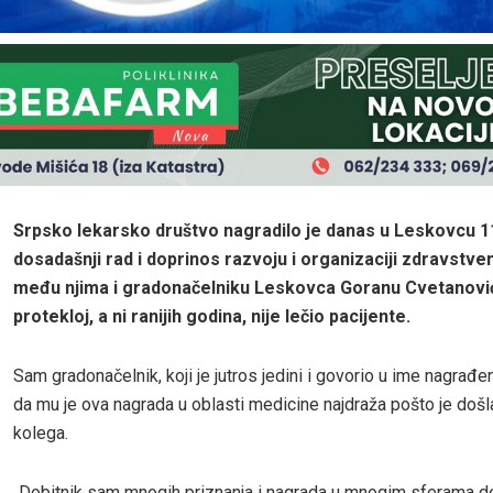
Srpsko lekarsko društvo nagradilo je danas u Leskovcu 1
dosadašnji rad i doprinos razvoju i organizaciji zdravstve
među njima i gradonačelniku Leskovca Goranu Cvetanović
protekloj, a ni ranijih godina, nije lečio pacijente.
Sam gradonačelnik, koji je jutros jedini i govorio u ime nagrađen
da mu je ova nagrada u oblasti medicine najdraža pošto je došl
kolega.
„Dobitnik sam mnogih priznanja i nagrada u mnogim sferama de