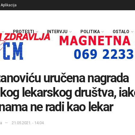
Aplikacija
PROTESTI
INTERVJU
POLITIKA
OSTALO
anoviću uručena nagrada
kog lekarskog društva, iak
nama ne radi kao lekar
ka
21.05.2021. - 14:04