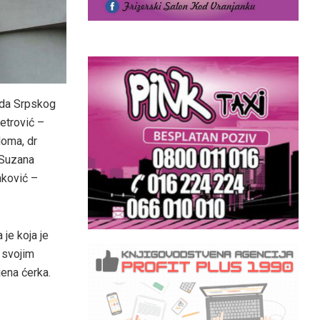
ada Srpskog
etrović –
loma, dr
 Suzana
nković –
je koja je
 svojim
jena ćerka.