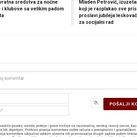
ratna sredstva za noćne
Mladen Petrović, izuze
 i klubove sa velikim padom
koji je rasplakao sve pri
ta
proslavi jubileja leskov
za socijalni rad
Ime*
E-
pošta*
sadrže psovke, uvrede, pretnje i govor mržnje na nacionalnoj, verskoj, rasnoj osnovi, kao 
e biti objavljeni. Prilikom pisanja komentara vodite računa o pravopisnim i gramatičkim 
anje komentara isključivo velikim slovima niti promovisanje drugih sajtova putem linkov