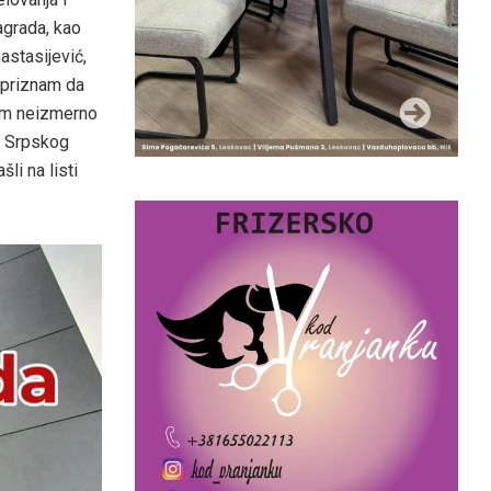
agrada, kao
astasijević,
 priznam da
sam neizmerno
a Srpskog
li na listi