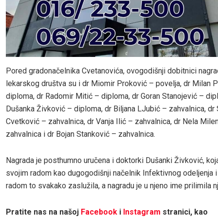
Pored gradonačelnika Cvetanovića, ovogodišnji dobitnici nagr
lekarskog društva su i dr Miomir Proković – povelja, dr Milan P
diploma, dr Radomir Mitić – diploma, dr Goran Stanojević – dip
Dušanka Živković – diploma, dr Biljana LJubić – zahvalnica, dr
Cvetković – zahvalnica, dr Vanja Ilić – zahvalnica, dr Nela Mile
zahvalnica i dr Bojan Stanković – zahvalnica.
Nagrada je posthumno uručena i doktorki Dušanki Živković, koja 
svojim radom kao dugogodišnji načelnik Infektivnog odeljenja i
radom to svakako zaslužila, a nagradu je u njeno ime prilimila n
Pratite nas na našoj
Facebook
i
Instagram
stranici, kao