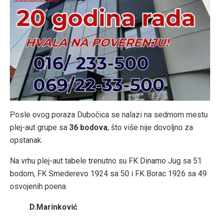
Posle ovog poraza Dubočica se nalazi na sedmom mestu
plej-aut grupe sa
36 bodova
, što više nije dovoljno za
opstanak.
Na vrhu plej-aut tabele trenutno su
FK Dinamo Jug
sa 51
bodom,
FK Smederevo 1924
sa 50 i
FK Borac 1926
sa 49
osvojenih poena.
D.Marinković