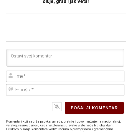
oluje, grad i jak vetar
Ime
E-
poš
Komentari koji sadrže psovke, uvrede, pretnje i govor mržnje na nacionalnoj,
verskoj, rasnoj osnovi, kao i netoleranciju svake vrste neće biti objavljeni.
Prilikom pisanja komentara vodite računa o pravopisnim i gramatičkim