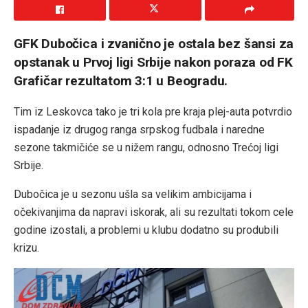
GFK Dubočica
i zvanično je ostala bez šansi za
opstanak u Prvoj ligi Srbije nakon poraza od
FK
Grafičar
rezultatom 3:1 u Beogradu.
Tim iz Leskovca tako je tri kola pre kraja plej-auta potvrdio
ispadanje iz drugog ranga srpskog fudbala i naredne
sezone takmičiće se u nižem rangu, odnosno Trećoj ligi
Srbije.
Dubočica je u sezonu ušla sa velikim ambicijama i
očekivanjima da napravi iskorak, ali su rezultati tokom cele
godine izostali, a problemi u klubu dodatno su produbili
krizu.