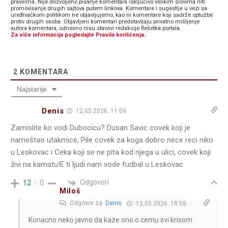
pravilima. Nije dozvoljeno pisanje komentara isključivo velikim slovima niti
promovisanje drugih sajtova putem linkova. Komentare i sugestije u vezi sa
uređivačkom politikom ne objavljujemo, kao ni komentare koji sadrže optužbe
protiv drugih osoba. Objavljeni komentari predstavljaju privatno mišljenje
autora komentara, odnosno nisu stavovi redakcije Rešetka portala.
Za više informacija pogledajte Pravila korišćenja.
2
KOMENTARA
Najstarije
Denis
12.05.2026. 11:09
Zamislite ko vodi Dubocicu? Dusan Savic covek koji je
nameštao utakmice, Pile covek za koga dobro nece reci niko
u Leskovac i Ceka koji se ne pita kod njega u ulici, covek koji
živi na kamatu!E ti ljudi nam vode fudbal u Leskovac
Odgovori
12
0
Miloš
Odgovor za
Denis
12.05.2026. 18:58
Konacno neko javno da kaze ono o cemu svi krisom