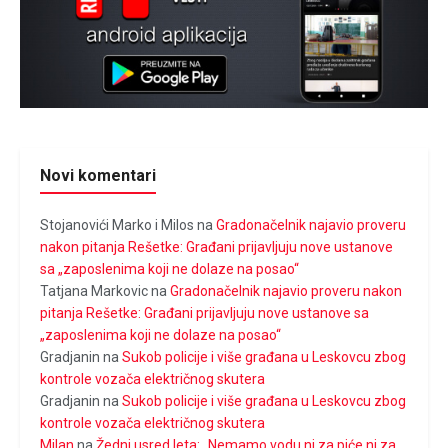
Novi komentari
Stojanovići Marko i Milos
na
Gradonačelnik najavio proveru
nakon pitanja Rešetke: Građani prijavljuju nove ustanove
sa „zaposlenima koji ne dolaze na posao“
Tatjana Markovic
na
Gradonačelnik najavio proveru nakon
pitanja Rešetke: Građani prijavljuju nove ustanove sa
„zaposlenima koji ne dolaze na posao“
Gradjanin
na
Sukob policije i više građana u Leskovcu zbog
kontrole vozača električnog skutera
Gradjanin
na
Sukob policije i više građana u Leskovcu zbog
kontrole vozača električnog skutera
Milan
na
Žedni usred leta: „Nemamo vodu ni za piće ni za