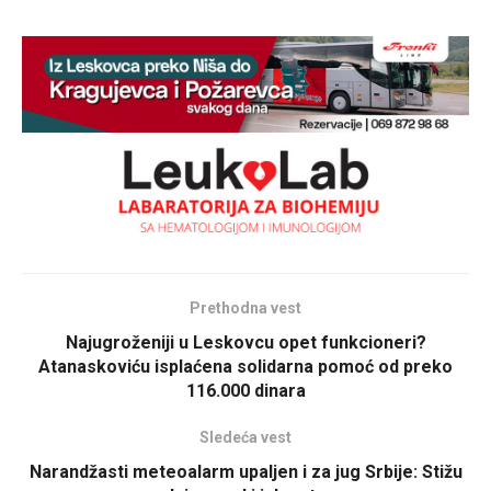
Prethodna vest
Najugroženiji u Leskovcu opet funkcioneri?
Atanaskoviću isplaćena solidarna pomoć od preko
116.000 dinara
Sledeća vest
Narandžasti meteoalarm upaljen i za jug Srbije: Stižu