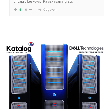
pricaju u Leskovcu. Pa cak i sami igraci.
Odgovori
5
0