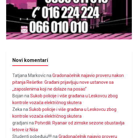
Novi komentari
Tatjana Markovic
na
Gradonačelnik najavio proveru nakon
pitanja Rešetke: Građani prijavljuju nove ustanove sa
„zaposlenima koji ne dolaze na posao“
Bojan
na
Sukob policije i više građana u Leskovcu zbog
kontrole vozača električnog skutera
Zeka
na
Sukob policije i više građana u Leskovcu zbog
kontrole vozača električnog skutera
gradjani
na
Potvrdili: Ryanair od zimske sezone obustavlja
letove iz Niša
Studenti pobeđuju!!!!
na
Gradonačelnik najavio proveru