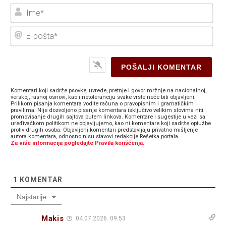
Ime
E-
poš
Komentari koji sadrže psovke, uvrede, pretnje i govor mržnje na nacionalnoj,
verskoj, rasnoj osnovi, kao i netoleranciju svake vrste neće biti objavljeni.
Prilikom pisanja komentara vodite računa o pravopisnim i gramatičkim
pravilima. Nije dozvoljeno pisanje komentara isključivo velikim slovima niti
promovisanje drugih sajtova putem linkova. Komentare i sugestije u vezi sa
uređivačkom politikom ne objavljujemo, kao ni komentare koji sadrže optužbe
protiv drugih osoba. Objavljeni komentari predstavljaju privatno mišljenje
autora komentara, odnosno nisu stavovi redakcije Rešetka portala.
Za više informacija pogledajte Pravila korišćenja.
1
KOMENTAR
Najstarije
Makis
04.07.2026. 09:53