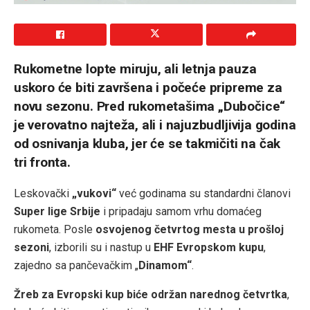
Rukometne lopte miruju, ali letnja pauza
uskoro će biti završena i počeće pripreme za
novu sezonu. Pred rukometašima „Dubočice“
je verovatno najteža, ali i najuzbudljivija godina
od osnivanja kluba, jer će se takmičiti na čak
tri fronta.
Leskovački
„vukovi“
već godinama su standardni članovi
Super lige Srbije
i pripadaju samom vrhu domaćeg
rukometa. Posle
osvojenog četvrtog mesta u prošloj
sezoni
, izborili su i nastup u
EHF Evropskom kupu
,
zajedno sa pančevačkim „
Dinamom“
.
Žreb za Evropski kup biće održan narednog četvrtka
,