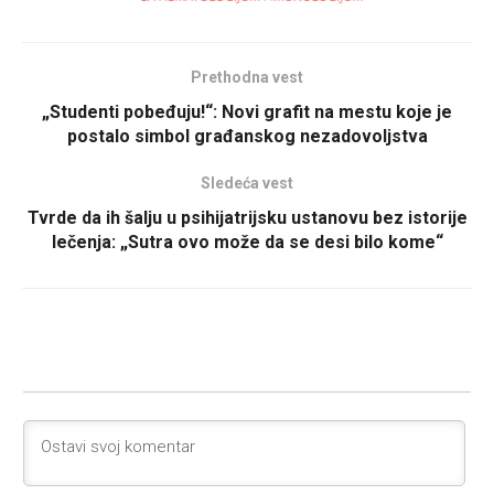
Prethodna vest
„Studenti pobeđuju!“: Novi grafit na mestu koje je
postalo simbol građanskog nezadovoljstva
Sledeća vest
Tvrde da ih šalju u psihijatrijsku ustanovu bez istorije
lečenja: „Sutra ovo može da se desi bilo kome“