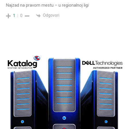
Najzad na pravom mestu – u regionalnoj ligi
Odgovori
1
0