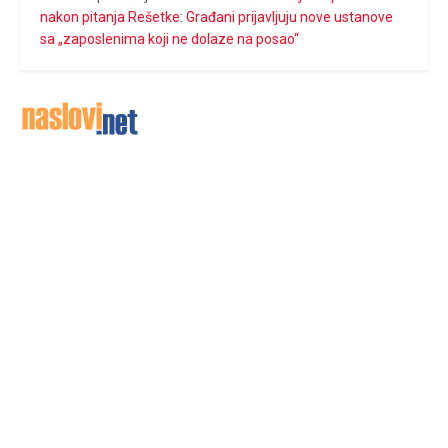
nakon pitanja Rešetke: Građani prijavljuju nove ustanove
sa „zaposlenima koji ne dolaze na posao“