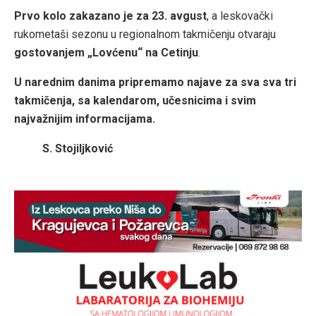
Prvo kolo zakazano je za 23. avgust
, a leskovački
rukometaši sezonu u regionalnom takmičenju otvaraju
gostovanjem „Lovćenu“ na Cetinju
.
U narednim danima pripremamo najave za sva sva tri
takmičenja, sa kalendarom, učesnicima i svim
najvažnijim informacijama.
S. Stojiljković