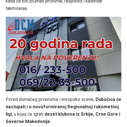
kada će biti poznati protivnik, raspored i kalendar
takmičenja.
Pored domaćeg prvenstva i evropske scene,
Dubočica će
nastupati i u novoformiranoj Regionalnoj rukometnoj
ligi
, u kojoj će igrati
deset klubova iz Srbije, Crne Gore i
Severne Makedonije
.