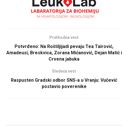
Prethodna vest
Potvrđeno: Na Roštiljijadi pevaju Tea Tairović,
Amadeusi, Breskvica, Zorana Mićanović, Dejan Matić i
Crvena jabuka
Sledeća vest
Raspusten Gradski odbor SNS-a u Vranju: Vučević
postavio poverenike