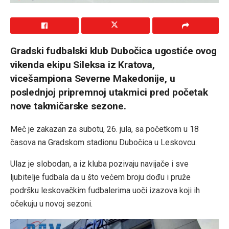
Gradski fudbalski klub Dubočica ugostiće ovog
vikenda ekipu Sileksa iz Kratova,
vicešampiona Severne Makedonije, u
poslednjoj pripremnoj utakmici pred početak
nove takmičarske sezone.
Meč je zakazan za subotu, 26. jula, sa početkom u 18
časova na Gradskom stadionu Dubočica u Leskovcu.
Ulaz je slobodan, a iz kluba pozivaju navijače i sve
ljubitelje fudbala da u što većem broju dođu i pruže
podršku leskovačkim fudbalerima uoči izazova koji ih
očekuju u novoj sezoni.