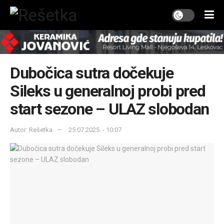
Dubočica sutra dočekuje
Sileks u generalnoj probi pred
start sezone – ULAZ slobodan
Autor: Rešetka
25.07.2025. - 10:07