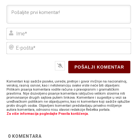
Ime
E-
poš
Komentari koji sadrže psovke, uvrede, pretnje i govor mržnje na nacionalnoj,
verskoj, rasnoj osnovi, kao i netoleranciju svake vrste neće biti objavljeni.
Prilikom pisanja komentara vodite računa o pravopisnim i gramatičkim
pravilima. Nije dozvoljeno pisanje komentara isključivo velikim slovima niti
promovisanje drugih sajtova putem linkova. Komentare i sugestije u vezi sa
uređivačkom politikom ne objavljujemo, kao ni komentare koji sadrže optužbe
protiv drugih osoba. Objavljeni komentari predstavljaju privatno mišljenje
autora komentara, odnosno nisu stavovi redakcije Rešetka portala.
Za više informacija pogledajte Pravila korišćenja.
0
KOMENTARA