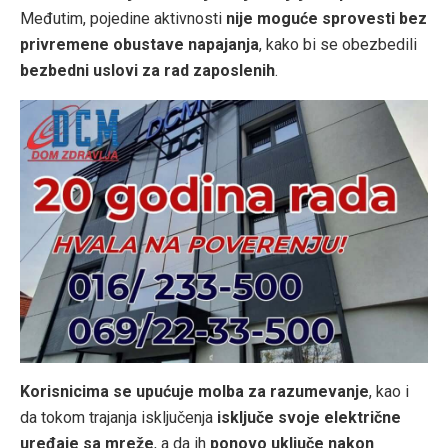
Međutim, pojedine aktivnosti
nije moguće sprovesti bez
privremene obustave napajanja
, kako bi se obezbedili
bezbedni uslovi za rad zaposlenih
.
Korisnicima se upućuje molba za razumevanje
, kao i
da tokom trajanja isključenja
isključe svoje električne
uređaje sa mreže
, a da ih
ponovo uključe nakon