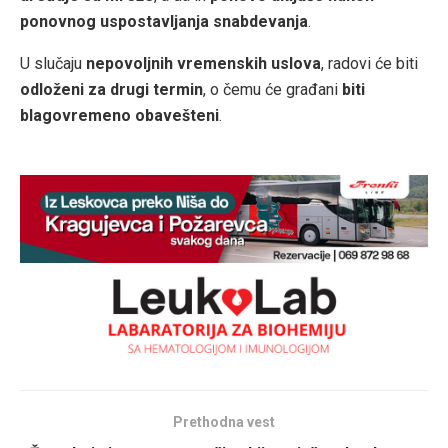
ponovnog uspostavljanja snabdevanja
.
U slučaju
nepovoljnih vremenskih uslova
, radovi će biti
odloženi za drugi termin
, o čemu će građani
biti
blagovremeno obavešteni
.
Prethodna vest