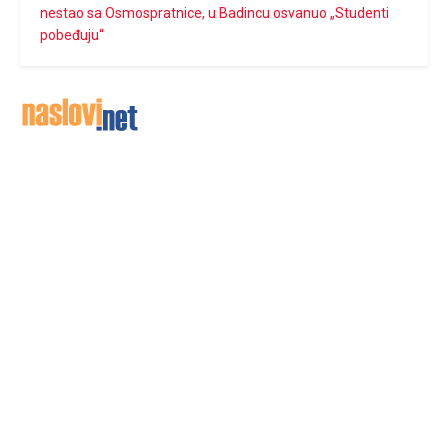
nestao sa Osmospratnice, u Badincu osvanuo „Studenti
pobeđuju“