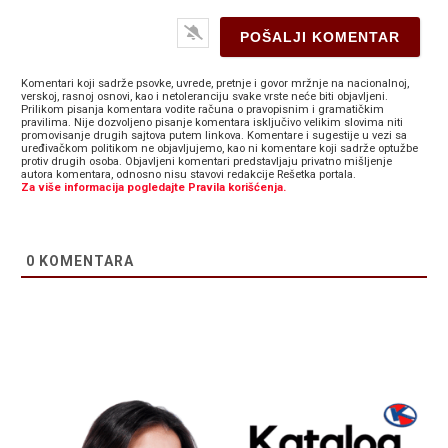
Komentari koji sadrže psovke, uvrede, pretnje i govor mržnje na nacionalnoj,
verskoj, rasnoj osnovi, kao i netoleranciju svake vrste neće biti objavljeni.
Prilikom pisanja komentara vodite računa o pravopisnim i gramatičkim
pravilima. Nije dozvoljeno pisanje komentara isključivo velikim slovima niti
promovisanje drugih sajtova putem linkova. Komentare i sugestije u vezi sa
uređivačkom politikom ne objavljujemo, kao ni komentare koji sadrže optužbe
protiv drugih osoba. Objavljeni komentari predstavljaju privatno mišljenje
autora komentara, odnosno nisu stavovi redakcije Rešetka portala.
Za više informacija pogledajte Pravila korišćenja.
0
KOMENTARA