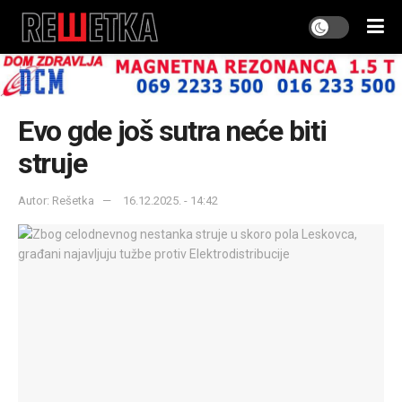
Evo gde još sutra neće biti
struje
Autor: Rešetka
16.12.2025. - 14:42