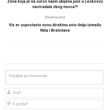
Žena koja je na surov način ubijena juče u Leskovcu
nastradala zbog novca?!
Sledeća vest
Viz er uspostavio novu direktnu avio-liniju između
Niša i Bratislave
Ime
E-
poš