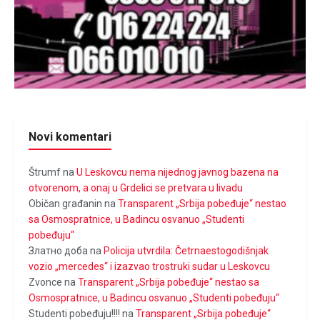
Novi komentari
Štrumf
na
U Leskovcu nema nijednog javnog bazena na
otvorenom, a onaj u Grdelici se pretvara u livadu
Običan građanin
na
Transparent „Srbija pobeđuje“ nestao
sa Osmospratnice, u Badincu osvanuo „Studenti
pobeđuju“
Златно доба
na
Policija utvrdila: Četrnaestogodišnjak
vozio „mercedes“ i izazvao trostruki sudar u Leskovcu
Zvonce
na
Transparent „Srbija pobeđuje“ nestao sa
Osmospratnice, u Badincu osvanuo „Studenti pobeđuju“
Studenti pobeđuju!!!!
na
Transparent „Srbija pobeđuje“