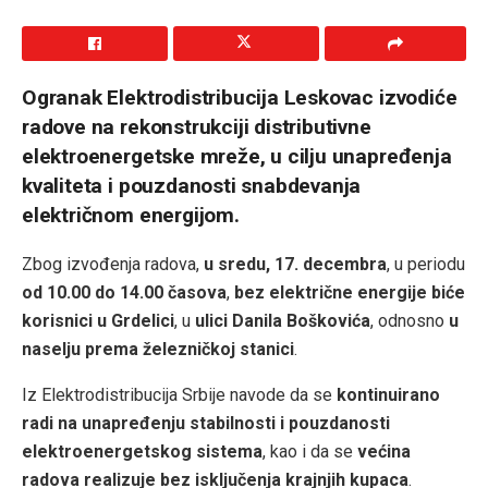
Ogranak Elektrodistribucija Leskovac izvodiće
radove na rekonstrukciji distributivne
elektroenergetske mreže, u cilju unapređenja
kvaliteta i pouzdanosti snabdevanja
električnom energijom.
Zbog izvođenja radova,
u sredu, 17. decembra
, u periodu
od 10.00 do 14.00 časova
,
bez električne energije biće
korisnici u Grdelici
, u
ulici Danila Boškovića
, odnosno
u
naselju prema železničkoj stanici
.
Iz
Elektrodistribucija Srbije
navode da se
kontinuirano
radi na unapređenju stabilnosti i pouzdanosti
elektroenergetskog sistema
, kao i da se
većina
radova realizuje bez isključenja krajnjih kupaca
.