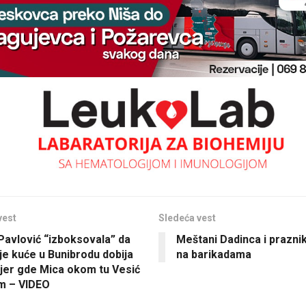
vest
Sledeća vest
 Pavlović “izboksovala” da
Meštani Dadinca i prazn
je kuće u Bunibrodu dobija
na barikadama
, jer gde Mica okom tu Vesić
m – VIDEO