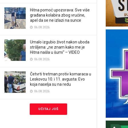
Hitna pomoć upozorava: Sve više
građana kolabira zbog vrućine,
apel da se ne izlazi na sunce
06.08.2026.
Umalo izgubio život nakon uboda
stršljena: „ne znam kako me je
Hitna našla u šumi“ – VIDEO
06.08.2026.
Četvrti tretman protiv komaraca u
Leskovcu 10. i 11. avgusta: Evo
koja naselja su na redu
06.08.2026.
UČITAJ JOŠ