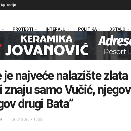
Aplikacija
PROTESTI
INTERVJU
POLITIKA
OSTALO
 je najveće nalazište zlata
ji znaju samo Vučić, njegov
egov drugi Bata”
ka
02.01.2023. - 15:22