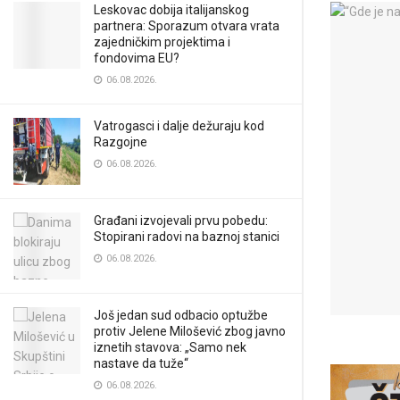
Leskovac dobija italijanskog
partnera: Sporazum otvara vrata
zajedničkim projektima i
fondovima EU?
06.08.2026.
Vatrogasci i dalje dežuraju kod
Razgojne
06.08.2026.
Građani izvojevali prvu pobedu:
Stopirani radovi na baznoj stanici
06.08.2026.
Još jedan sud odbacio optužbe
protiv Jelene Milošević zbog javno
iznetih stavova: „Samo nek
nastave da tuže“
06.08.2026.