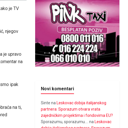
kako je TV
ić, njegov
a je upravo
 komentar na
i smo ipak
Novi komentari
Sinte
na
Leskovac dobija italijanskog
braća na ti,
partnera: Sporazum otvara vrata
pred
zajedničkim projektima i fondovima EU?
Sporazumu, sporazumu....
na
Leskovac