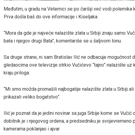
Međutim, u gradu na Veternici se po čaršiji već vodi polemika 
Prva došla baš do ove informacije i Kiseljaka.
“Mora da gde je najveće nalazište zlata u Srbiji znaju samo Vuč
bata i njegov drugi Bata”, komentariše se u šaljivom tonu.
Sa druge strane, ni sam Bratislav Ilić ne odbacuje mogućnost d
gledaocima ove televizije otrkio Vučićevo “tajno” nalazište uz
kraju priloga:
“Mi smo možda promašili najbogatije nalazište zlata u Srbiji al
prikazali veliko bogatstvo”.
Ilić je poznat da je jedini novinar sa juga Srbije kome se Vučić o
dobitnik je i njegovog ordena, a predsedniku je svojevremeno 
kamerama poklanjao i ajvar.