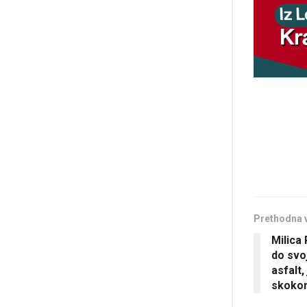
Prethodna 
Milica
do svo
asfalt
skoko