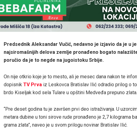
Predsednik Aleksandar Vučić, nedavno je izjavio da je u 
najsiromašnijih delova zemlje pronađeno bogato nalazište 
poručio da je to negde na jugoistoku Srbije.
On nije otkrio koje je to mesto, ali je mesec dana nakon te info
dopisnik
TV Prva
iz Leskovca Bratislav Ilić odradio prilog o t
brdo Kiseljak kod sela Tulare u opštini Medveđa prepuno zlata
“Pre deset godina tu je završen prvi deo istraživanja. U uzorci
metara dubine u toni sirove rude pronađeno je 2,7 kilograma ba
grama zlata”, naveo je u svom prilogu novinar Bratislav Ilić.