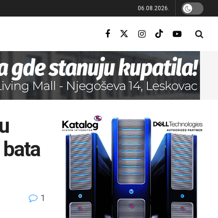
06.08.2026.
 u
 bata
1