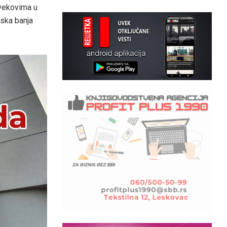
vekovima u
rska banja