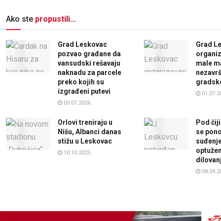
Ako ste
propustili...
Grad Leskovac
Grad L
pozvao građane da
organiz
vansudski rešavaju
male ma
naknadu za parcele
nezavr
preko kojih su
gradsk
izgrađeni putevi
01.07.2
03.07.2026.
Orlovi treniraju u
Pod čij
Nišu, Albanci danas
se pono
stižu u Leskovac
suđenj
optuže
10.10.2025.
dilovan
08.04.2