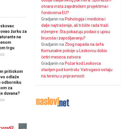
dobija italijanskog partnera: Sporazum
otvara vrata zajedničkim projektima i
fondovima EU?
Gradjanin
na
Psihologija i medicina i
dalje najtraženije, ali tržište rada traži
eskovac
ovao žurku za
inženjere: Šta pokazuju podaci o upisu
turante na
brucoša i zapošljavanju?
šenom
Gradjanin
na
Zbog napada na šefa
om trgu
Komunalne policije u Leskovcu dobio
022.
četiri meseca zatvora
Gradjanin
na
Požar kod Leskovca
stavljen pod kontrolu: Vatrogasci ostaju
im pritiskom
na terenu u pripravnosti
vo odlaže
e odborniku
nom za
je duvana?
024.