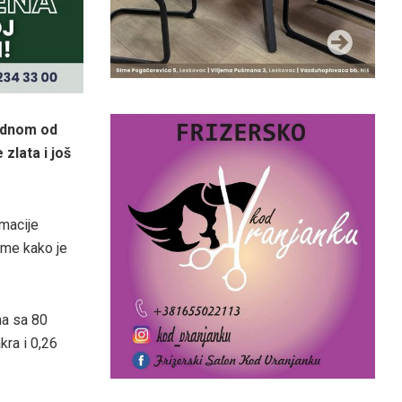
jednom od
zlata i još
rmacije
ome kako je
.
ma sa 80
kra i 0,26