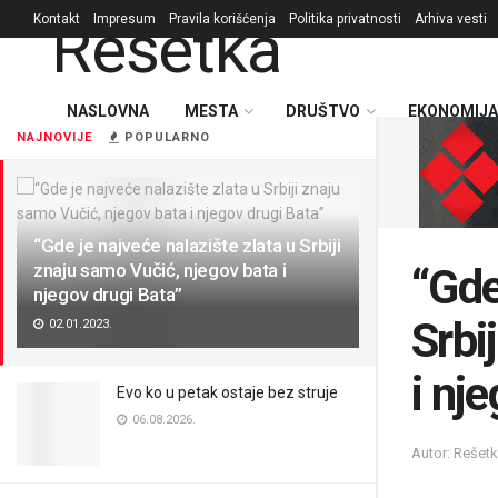
Kontakt
Impresum
Pravila korišćenja
Politika privatnosti
Arhiva vesti
NASLOVNA
MESTA
DRUŠTVO
EKONOMIJA
NAJNOVIJE
POPULARNO
“Gde je najveće nalazište zlata u Srbiji
znaju samo Vučić, njegov bata i
“Gde
njegov drugi Bata”
Srbi
02.01.2023.
i nj
Evo ko u petak ostaje bez struje
06.08.2026.
Autor: Rešet