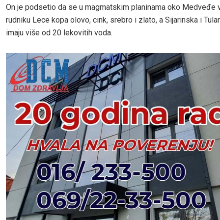
On je podsetio da se u magmatskim planinama oko Medveđe 
rudniku Lece kopa olovo, cink, srebro i zlato, a Sijarinska i Tula
imaju više od 20 lekovitih voda.