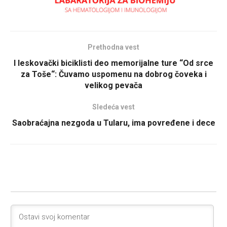
Prethodna vest
I leskovački biciklisti deo memorijalne ture “Od srce
za Toše“: Čuvamo uspomenu na dobrog čoveka i
velikog pevača
Sledeća vest
Saobraćajna nezgoda u Tularu, ima povređene i dece