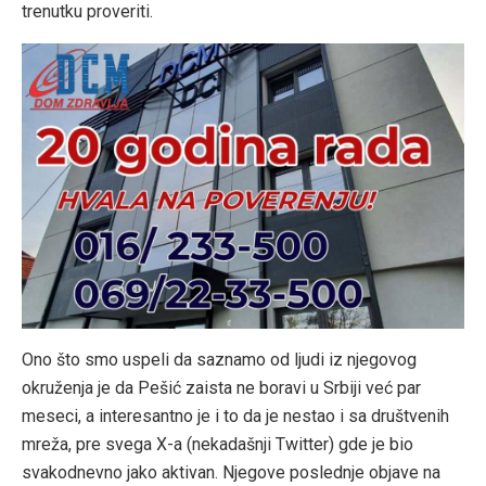
trenutku proveriti.
Ono što smo uspeli da saznamo od ljudi iz njegovog
okruženja je da Pešić zaista ne boravi u Srbiji već par
meseci, a interesantno je i to da je nestao i sa društvenih
mreža, pre svega X-a (nekadašnji Twitter) gde je bio
svakodnevno jako aktivan. Njegove poslednje objave na