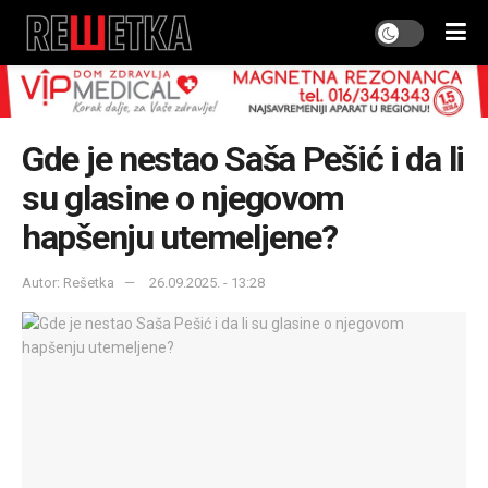
Gde je nestao Saša Pešić i da li
su glasine o njegovom
hapšenju utemeljene?
Autor: Rešetka
26.09.2025. - 13:28