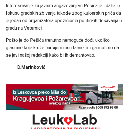
Interesovanje za javnim angažovanjem Pešića je i dalje u
fokusu gradskih zbivanja takođe zbog kuloarskih priča da
je jedan od organizatora opozicionih političkih dešavanja u
gradu na Veternici.
Pošto je do Pešića trenutno nemoguće doći, ukoliko
glasnine koje kruže čaršijom nisu tačne, mi ga molimo da
se javi našoj redakciji kako bi ih demantovao.
D.Marinković