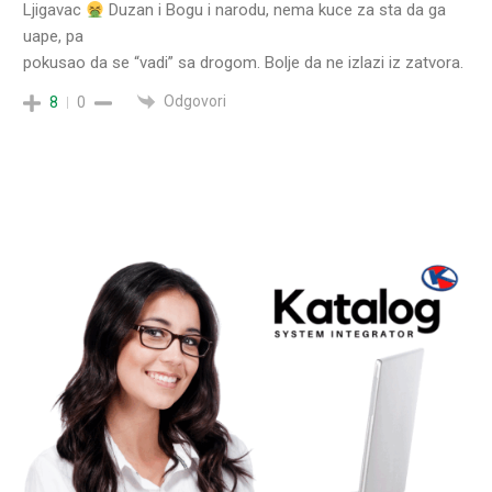
Ljigavac
Duzan i Bogu i narodu, nema kuce za sta da ga
uape, pa
pokusao da se “vadi” sa drogom. Bolje da ne izlazi iz zatvora.
Odgovori
8
0