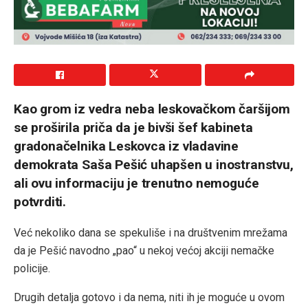
Kao grom iz vedra neba leskovačkom čaršijom
se proširila priča da je bivši šef kabineta
gradonačelnika Leskovca iz vladavine
demokrata Saša Pešić uhapšen u inostranstvu,
ali ovu informaciju je trenutno nemoguće
potvrditi.
Već nekoliko dana se spekuliše i na društvenim mrežama
da je Pešić navodno „pao“ u nekoj većoj akciji nemačke
policije.
Drugih detalja gotovo i da nema, niti ih je moguće u ovom