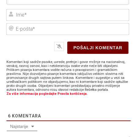
Ime
E-
poš
Komentari koji sadrže psovke, uvrede, pretnje i govor mržnje na nacionalnoj,
verskoj, rasnoj osnovi, kao i netoleranciju svake vrste neće biti objavljeni.
Prilikom pisanja komentara vodite računa o pravopisnim i gramatičkim
pravilima. Nije dozvoljeno pisanje komentara isključivo velikim slovima niti
promovisanje drugih sajtova putem linkova. Komentare i sugestije u vezi sa
uređivačkom politikom ne objavljujemo, kao ni komentare koji sadrže optužbe
protiv drugih osoba. Objavljeni komentari predstavljaju privatno mišljenje
autora komentara, odnosno nisu stavovi redakcije Rešetka portala.
Za više informacija pogledajte Pravila korišćenja.
6
KOMENTARA
Najstarije