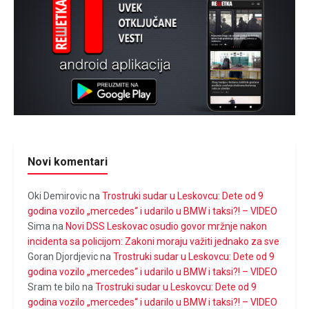
Novi komentari
Oki Demirovic
na
Trostruki sudar u Leskovcu: Dete od 9
godina vozilo „mercedes“ i udarilo u BMW i taksi?! – VIDEO
Sima
na
Novi DSS Leskovac osudio govor mržnje nakon
incidenta sa policijom: Zakoni moraju važiti jednako za sve
Goran Djordjevic
na
Trostruki sudar u Leskovcu: Dete od 9
godina vozilo „mercedes“ i udarilo u BMW i taksi?! – VIDEO
Sram te bilo
na
Trostruki sudar u Leskovcu: Dete od 9
godina vozilo „mercedes“ i udarilo u BMW i taksi?! – VIDEO