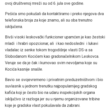
ovoj društvenoj mreži su od 6. jula ove godine.
Pešića smo pokušali da kontaktiramo i preko njegova dva
telefonska broja za koje znamo, ali su oba trenutno
isključena.
Bivši visoki leskovački funkcioner upamćen je kao žestoki
mladi i hrabri opozcionar, ali i kao nedosledni i lukavi
vladalac iz senke tokom trogodišnje vlasti DS-a sa
Slobodanom Kocićem kao gradonačelnikom Leskovca.
Veruje se da je čak i kumovao svim nevoljama koje su
Kocića kasnije snašle.
Bavio se svojevremeno i privatnim preduzetništvom i bio
suvlasnik u jednom trenutku najpopularnijeg gradskog
kafića koji je često bio na udaru inspekcijskih organa
isključivo iz razloga jer su u njemu organizovane tribine
koje je gradska vlast pokušavala da zabrani.