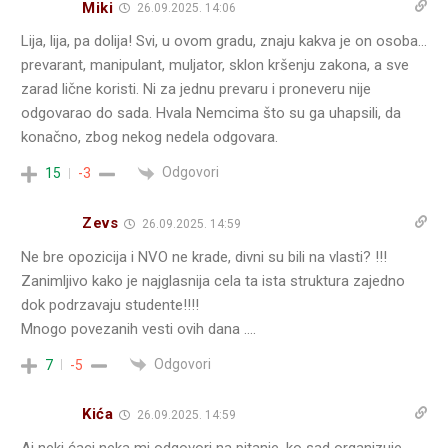
Miki
26.09.2025. 14:06
Lija, lija, pa dolija! Svi, u ovom gradu, znaju kakva je on osoba…
prevarant, manipulant, muljator, sklon kršenju zakona, a sve
zarad lične koristi. Ni za jednu prevaru i proneveru nije
odgovarao do sada. Hvala Nemcima što su ga uhapsili, da
konačno, zbog nekog nedela odgovara.
Odgovori
15
-3
Zevs
26.09.2025. 14:59
Ne bre opozicija i NVO ne krade, divni su bili na vlasti? !!!
Zanimljivo kako je najglasnija cela ta ista struktura zajedno
dok podrzavaju studente!!!!
Mnogo povezanih vesti ovih dana ….
Odgovori
7
-5
Kića
26.09.2025. 14:59
Aj neki ćaci neka mi odgovori na pitanje, ko sad organizuje