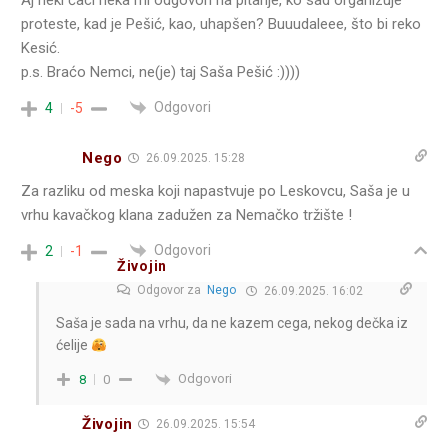
proteste, kad je Pešić, kao, uhapšen? Buuudaleee, što bi reko
Kesić.
p.s. Braćo Nemci, ne(je) taj Saša Pešić :))))
Odgovori
4
-5
Nego
26.09.2025. 15:28
Za razliku od meska koji napastvuje po Leskovcu, Saša je u
vrhu kavačkog klana zadužen za Nemačko tržište !
Odgovori
2
-1
Živojin
Odgovor za
Nego
26.09.2025. 16:02
Saša je sada na vrhu, da ne kazem cega, nekog dečka iz
ćelije
Odgovori
8
0
Živojin
26.09.2025. 15:54