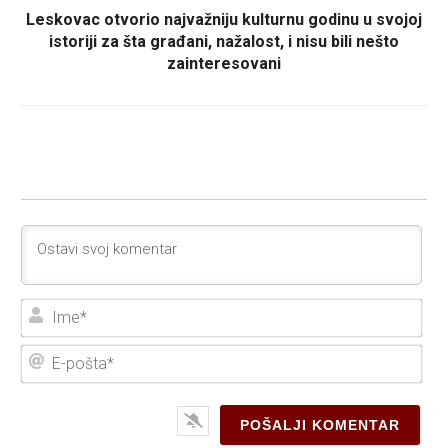
Leskovac otvorio najvažniju kulturnu godinu u svojoj
istoriji za šta građani, nažalost, i nisu bili nešto
zainteresovani
Ime
E-
poš