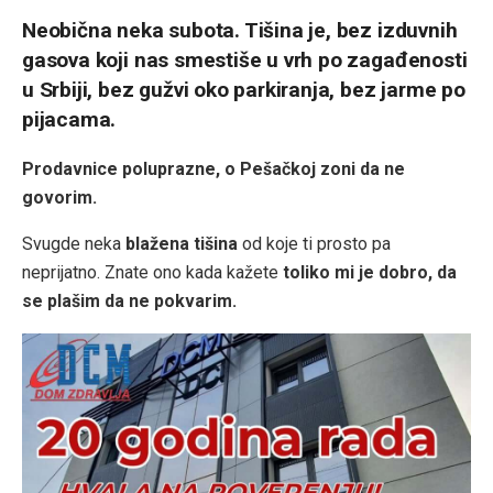
Neobična neka subota. Tišina je, bez izduvnih
gasova koji nas smestiše u vrh po zagađenosti
u Srbiji, bez gužvi oko parkiranja, bez jarme po
pijacama.
Prodavnice poluprazne, o Pešačkoj zoni da ne
govorim.
Svugde neka
blažena tišina
od koje ti prosto pa
neprijatno. Znate ono kada kažete
toliko mi je dobro, da
se plašim da ne pokvarim.