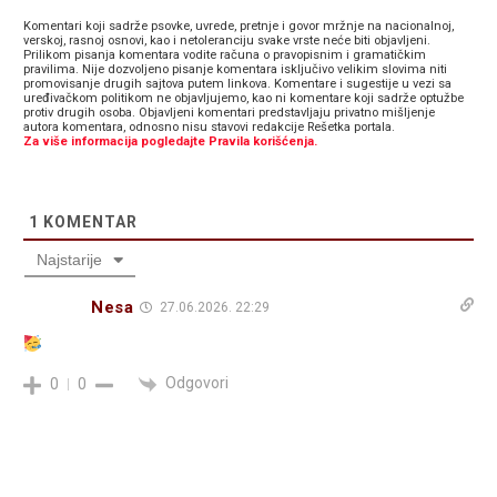
Komentari koji sadrže psovke, uvrede, pretnje i govor mržnje na nacionalnoj,
verskoj, rasnoj osnovi, kao i netoleranciju svake vrste neće biti objavljeni.
Prilikom pisanja komentara vodite računa o pravopisnim i gramatičkim
pravilima. Nije dozvoljeno pisanje komentara isključivo velikim slovima niti
promovisanje drugih sajtova putem linkova. Komentare i sugestije u vezi sa
uređivačkom politikom ne objavljujemo, kao ni komentare koji sadrže optužbe
protiv drugih osoba. Objavljeni komentari predstavljaju privatno mišljenje
autora komentara, odnosno nisu stavovi redakcije Rešetka portala.
Za više informacija pogledajte Pravila korišćenja.
1
KOMENTAR
Najstarije
Nesa
27.06.2026. 22:29
Odgovori
0
0