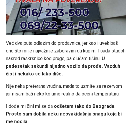
Već dva puta odlazim do prodavnice, jer kao i uvek baš
ono što mi je najvažnije zaboravim da kupim. I sada stadoh
nasred raskrsnice kod pruge, pa slušam tišinu.
U
pedesetak sekundi nijedno vozilo da prođe. Vazduh
čist i nekako se lako diše.
Nije neka preterana vrućina, mada to uzmite sa rezervom
jer nisam baš neko ko ume realno da oceni temperaturu.
I dođe mi čini mi se da
odšetam tako do Beograda.
Prosto sam dobila neku nesvakidašnju snagu koja bi
me nosila.