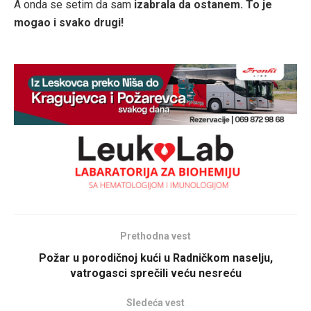
A onda se setim da sam
izabrala da ostanem. To je
mogao i svako drugi!
Prethodna vest
Požar u porodičnoj kući u Radničkom naselju,
vatrogasci sprečili veću nesreću
Sledeća vest