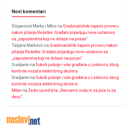
Novi komentari
Stojanovići Marko i Milos
na
Gradonačelnik najavio proveru
nakon pitanja Rešetke: Građani prijavljuju nove ustanove
sa „zaposlenima koji ne dolaze na posao“
Tatjana Markovic
na
Gradonačelnik najavio proveru nakon
pitanja Rešetke: Građani prijavljuju nove ustanove sa
„zaposlenima koji ne dolaze na posao“
Gradjanin
na
Sukob policije i više građana u Leskovcu zbog
kontrole vozača električnog skutera
Gradjanin
na
Sukob policije i više građana u Leskovcu zbog
kontrole vozača električnog skutera
Milan
na
Žedni usred leta: „Nemamo vodu ni za piće ni za
decu“: