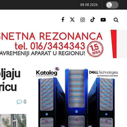
08.08.2026.
ljaju
ricu
0