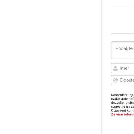
Komentari koji 
svake vrste neć
dozvoljeno pis
sugestije u ve
Objavljeni kome
Za više inform