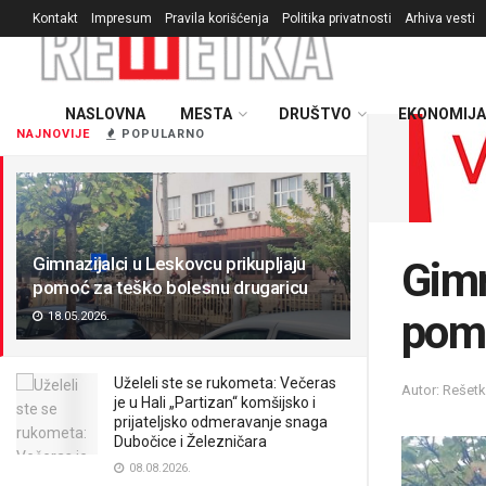
Kontakt
Impresum
Pravila korišćenja
Politika privatnosti
Arhiva vesti
NASLOVNA
MESTA
DRUŠTVO
EKONOMIJA
NAJNOVIJE
POPULARNO
Gimnazijalci u Leskovcu prikupljaju
Gimn
pomoć za teško bolesnu drugaricu
pomo
18.05.2026.
Uželeli ste se rukometa: Večeras
Autor: Rešet
je u Hali „Partizan“ komšijsko i
prijateljsko odmeravanje snaga
Dubočice i Železničara
08.08.2026.