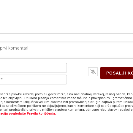
Ime*
E-
pošta*
sadrže psovke, uvrede, pretnje i govor mržnje na nacionalnoj, verskoj, rasnoj osnovi, kao 
e biti objavljeni. Prilikom pisanja komentara vodite računa o pravopisnim i gramatičkim 
anje komentara isključivo velikim slovima niti promovisanje drugih sajtova putem linkov
zi sa uređivačkom politikom ne objavljujemo, kao ni komentare koji sadrže optužbe proti
ntari predstavljaju privatno mišljenje autora komentara, odnosno nisu stavovi redakcije 
acija pogledajte Pravila korišćenja.