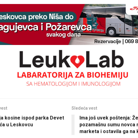
vest
Sledeća vest
ja kosine ispod parka Devet
Ima još uvek poštenja: Ž
ća u Leskovcu
pozamašnu sumu novca n
marketa i ostavila ga na 