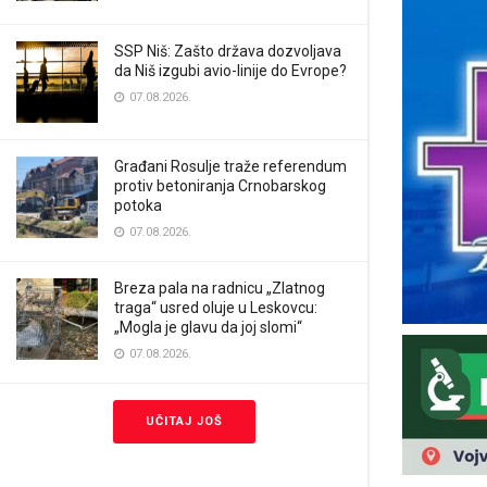
SSP Niš: Zašto država dozvoljava
da Niš izgubi avio-linije do Evrope?
07.08.2026.
Građani Rosulje traže referendum
protiv betoniranja Crnobarskog
potoka
07.08.2026.
Breza pala na radnicu „Zlatnog
traga“ usred oluje u Leskovcu:
„Mogla je glavu da joj slomi“
07.08.2026.
UČITAJ JOŠ