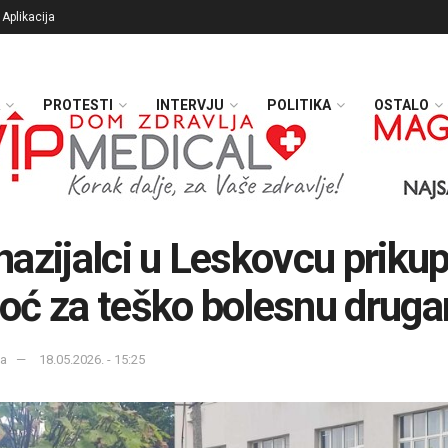
Aplikacija
PROTESTI
INTERVJU
POLITIKA
OSTALO
azijalci u Leskovcu prikup
ć za teško bolesnu druga
ka
18.05.2026. - 15:25