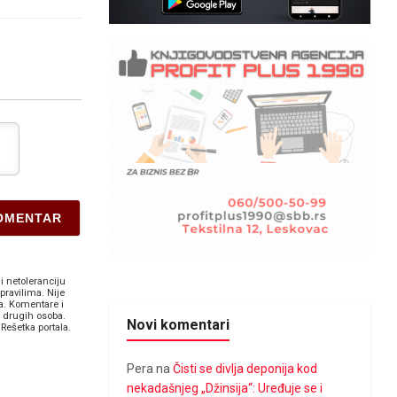
i netoleranciju
pravilima. Nije
a. Komentare i
v drugih osoba.
Novi komentari
Rešetka portala.
Pera
na
Čisti se divlja deponija kod
nekadašnjeg „Džinsija“: Uređuje se i