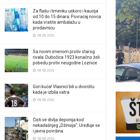
Za flašu i limenku uskoro i kaucija
od 10 do 15 dinara: Povraćaj novca
kada vratite ambalažu u
prodavnicu
08.08.2026.
Sa novim imenom protiv starog
rivala: Dubočica 1923 konačno želi
pobedu protiv neugodne Loznice
08.08.2026.
Gori kuća! Vlasnici bili u dvorištu
kada je izbila vatra
08.08.2026.
Čisti se divlja deponija kod
nekadašnjeg „Džinsija“: Uređuje se
i javna površina
08.08.2026.