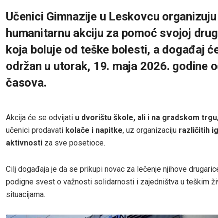
Učenici Gimnazije u Leskovcu organizuju
humanitarnu akciju za pomoć svojoj drug
koja boluje od teške bolesti, a događaj će
održan u utorak, 19. maja 2026. godine 
časova.
Akcija će se odvijati
u dvorištu škole, ali i na gradskom trgu
učenici prodavati
kolače i napitke
, uz organizaciju
različitih i
aktivnosti
za sve posetioce.
Cilj događaja je da se prikupi novac za lečenje njihove drugarice,
podigne svest o važnosti solidarnosti i zajedništva u teškim ž
situacijama.