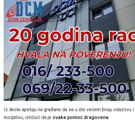
Iz škole apeluju na građane da se u što većem broju odazovu i
inicijativu, ističući da je
svaka pomoć dragocena
.