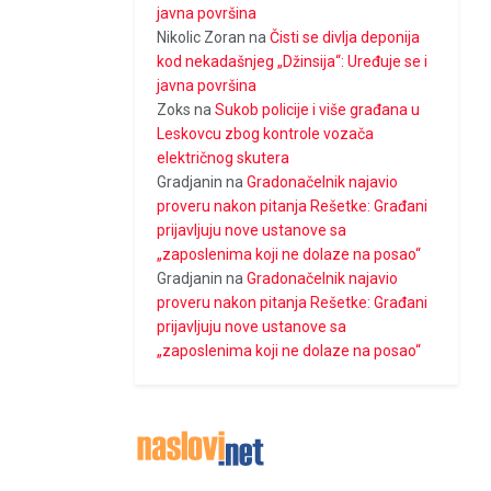
javna površina
Nikolic Zoran
na
Čisti se divlja deponija
kod nekadašnjeg „Džinsija“: Uređuje se i
javna površina
Zoks
na
Sukob policije i više građana u
Leskovcu zbog kontrole vozača
električnog skutera
Gradjanin
na
Gradonačelnik najavio
proveru nakon pitanja Rešetke: Građani
prijavljuju nove ustanove sa
„zaposlenima koji ne dolaze na posao“
Gradjanin
na
Gradonačelnik najavio
proveru nakon pitanja Rešetke: Građani
prijavljuju nove ustanove sa
„zaposlenima koji ne dolaze na posao“