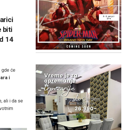
arici
 biti
od 14
, gde će
gara i
 ali i da se
ivotnim