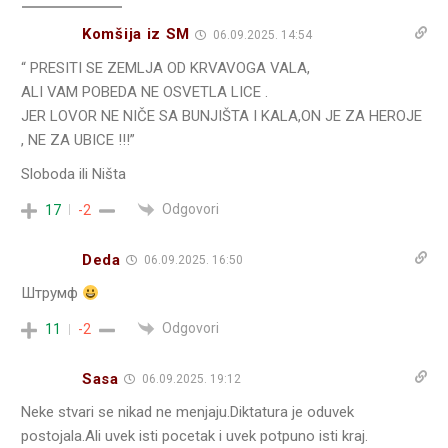
Komšija iz SM
06.09.2025. 14:54
“ PRESITI SE ZEMLJA OD KRVAVOGA VALA,
ALI VAM POBEDA NE OSVETLA LICE .
JER LOVOR NE NIČE SA BUNJIŠTA I KALA,ON JE ZA HEROJE
, NE ZA UBICE !!!”
Sloboda ili Ništa
Odgovori
17
-2
Deda
06.09.2025. 16:50
Штрумф
Odgovori
11
-2
Sasa
06.09.2025. 19:12
Neke stvari se nikad ne menjaju.Diktatura je oduvek
postojala.Ali uvek isti pocetak i uvek potpuno isti kraj.