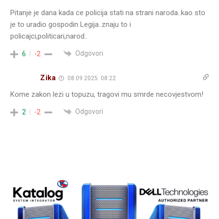
Pitanje je dana kada ce policija stati na strani naroda..kao sto
je to uradio gospodin Legija..znaju to i
policajci,politicari,narod..
Odgovori
6
-2
Zika
08.09.2025. 08:22
Kome zakon lezi u topuzu, tragovi mu smrde necovjestvom!
Odgovori
2
-2