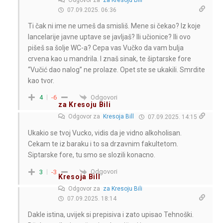
07.09.2025. 06:36
Ti čak ni ime ne umeš da smisliš. Mene si čekao? Iz koje
lancelarije javne uptave se javljaš? Ili učionice? Ili ovo
pišeš sa šolje WC-a? Cepa vas Vučko da vam bulja
crvena kao u mandrila. I znaš sinak, te šiptarske fore
“Vučić dao nalog” ne prolaze. Opet ste se ukakili. Smrdite
kao tvor.
Odgovori
4
-6
za Kresoju Bili
Odgovor za
Kresoja Bill
07.09.2025. 14:15
Ukakio se tvoj Vucko, vidis da je vidno alkoholisan.
Cekam te iz baraku i to sa drzavnim fakultetom.
Siptarske fore, tu smo se slozili konacno.
Odgovori
3
-3
Kresoja Bill
Odgovor za
za Kresoju Bili
07.09.2025. 18:14
Dakle istina, uvijek si prepisiva i zato upisao Tehnoški.