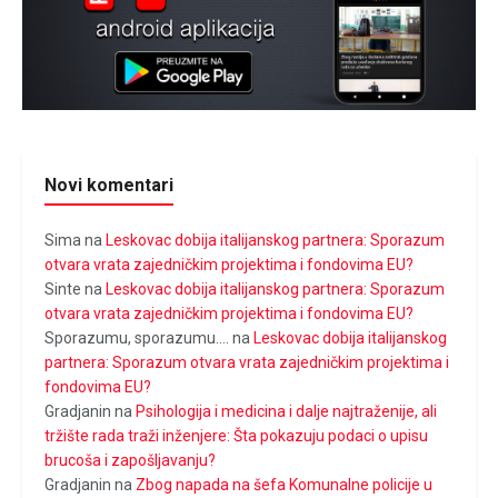
Novi komentari
Sima
na
Leskovac dobija italijanskog partnera: Sporazum
otvara vrata zajedničkim projektima i fondovima EU?
Sinte
na
Leskovac dobija italijanskog partnera: Sporazum
otvara vrata zajedničkim projektima i fondovima EU?
Sporazumu, sporazumu....
na
Leskovac dobija italijanskog
partnera: Sporazum otvara vrata zajedničkim projektima i
fondovima EU?
Gradjanin
na
Psihologija i medicina i dalje najtraženije, ali
tržište rada traži inženjere: Šta pokazuju podaci o upisu
brucoša i zapošljavanju?
Gradjanin
na
Zbog napada na šefa Komunalne policije u