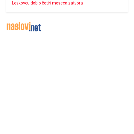
Leskovcu dobio četiri meseca zatvora