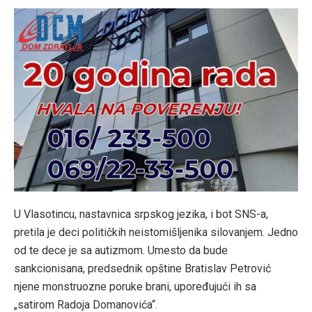
U Vlasotincu, nastavnica srpskog jezika, i bot SNS-a,
pretila je deci političkih neistomišljenika silovanjem. Jedno
od te dece je sa autizmom. Umesto da bude
sankcionisana, predsednik opštine Bratislav Petrović
njene monstruozne poruke brani, upoređujući ih sa
„satirom Radoja Domanovića“.