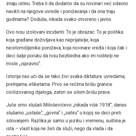
znaju istinu. Treba li da dodamo da su novinari već odavno
navikli na njegove uvrede i ponižavanja i da ona traju
godinama? Doduše, nikada ovako otvoreno i javno.
Ovo nisu izolovani incidenti. To je obrazac. To je politika
koja građane doživljava kao neprijatelje, koja
neistomišljenike ponižava, koja novinare vređa i koja čak i
deci šalje poruku da nisu bezbedna ako im roditelji ne
misle „ispravno“.
Istorija nas uči da se tako živi svaka diktatura: uvredama,
pretnjama, etiketama. Prvo se rečima brišu granice
civilizovanog dijaloga, zatim se silom brišu prava.
Juče smo slušali Miloševićevo „nikada više 1918“, danas
slušamo „ustaše“, „govna“ i „satiru“ u kojoj se deci preti
silovanjem. Razlika je samo u jeziku i vremenu, suština je
ista – vlast koja ne želi da služi, nego da vlada i da