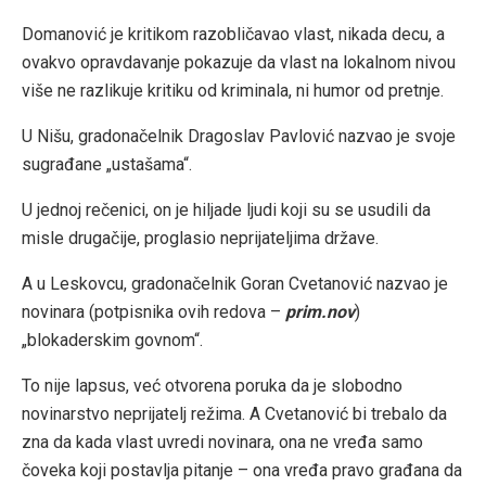
Domanović je kritikom razobličavao vlast, nikada decu, a
ovakvo opravdavanje pokazuje da vlast na lokalnom nivou
više ne razlikuje kritiku od kriminala, ni humor od pretnje.
U Nišu, gradonačelnik Dragoslav Pavlović nazvao je svoje
sugrađane „ustašama“.
U jednoj rečenici, on je hiljade ljudi koji su se usudili da
misle drugačije, proglasio neprijateljima države.
A u Leskovcu, gradonačelnik Goran Cvetanović nazvao je
novinara (potpisnika ovih redova –
prim.nov
)
„blokaderskim govnom“.
To nije lapsus, već otvorena poruka da je slobodno
novinarstvo neprijatelj režima. A Cvetanović bi trebalo da
zna da kada vlast uvredi novinara, ona ne vređa samo
čoveka koji postavlja pitanje – ona vređa pravo građana da