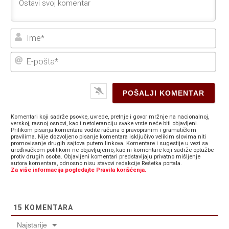
Ime
E-
poš
Komentari koji sadrže psovke, uvrede, pretnje i govor mržnje na nacionalnoj,
verskoj, rasnoj osnovi, kao i netoleranciju svake vrste neće biti objavljeni.
Prilikom pisanja komentara vodite računa o pravopisnim i gramatičkim
pravilima. Nije dozvoljeno pisanje komentara isključivo velikim slovima niti
promovisanje drugih sajtova putem linkova. Komentare i sugestije u vezi sa
uređivačkom politikom ne objavljujemo, kao ni komentare koji sadrže optužbe
protiv drugih osoba. Objavljeni komentari predstavljaju privatno mišljenje
autora komentara, odnosno nisu stavovi redakcije Rešetka portala.
Za više informacija pogledajte Pravila korišćenja.
15
KOMENTARA
Najstarije