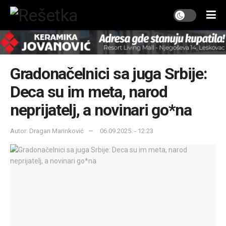
Gradonačelnici sa juga Srbije:
Deca su im meta, narod
neprijatelj, a novinari go*na
Autor: Dragan Marinković
06.09.2025. - 12:23