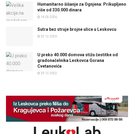
Humanitarno šišanje za Ognjena: Prikupljeno
više od 330.000 dinara
16.03.2026.
Sutra bez struje brojne ulice u Leskovcu
25.12.2023.
U preko 40.000 domova stižu čestitke od
gradonačelnika Leskovca Gorana
Cvetanovića
29.12.2022.