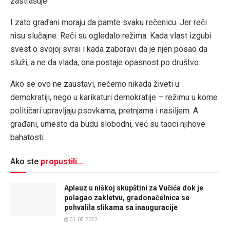
zastrašuje.
I zato građani moraju da pamte svaku rečenicu. Jer reči
nisu slučajne. Reči su ogledalo režima. Kada vlast izgubi
svest o svojoj svrsi i kada zaboravi da je njen posao da
služi, a ne da vlada, ona postaje opasnost po društvo.
Ako se ovo ne zaustavi, nećemo nikada živeti u
demokratiji, nego u karikaturi demokratije – režimu u kome
političari upravljaju psovkama, pretnjama i nasiljem. A
građani, umesto da budu slobodni, već su taoci njihove
bahatosti.
Ako ste
propustili...
Aplauz u niškoj skupštini za Vučića dok je
polagao zakletvu, gradonačelnica se
pohvalila slikama sa inauguracije
31.05.2022.