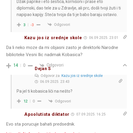
Džak paprike i eto šestica, kornišoni i prase eto
diplomski, dao tele za u Zdravlje, ali prc, došli tvoji žuti i ti
napipao kapijy. Steća tvoja da ti je babo baraju ostavio.
Odgovori
3
-3
Kazu jos iz srednje skole
06.09.2025. 23:01
Da li neko moze da mi objasni zasto je direktorki Narodne
biblioteke Vesni Ilic nadimak Kobasica?
Odgovori
14
0
Dejan S
Odgovor za
Kazu jos iz srednje skole
06.09.2025. 23:43
Pa jel ti kobasica liči na nešto?
Odgovori
12
0
Apsolutista diktator
07.09.2025. 16:25
Evo sta porucuje bahati predsednik.