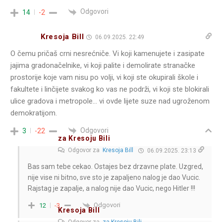
Odgovori
14
-2
Kresoja Bill
06.09.2025. 22:49
O čemu pričaš crni nesrećniče. Vi koji kamenujete i zasipate
jajima gradonačelnike, vi koji palite i demolirate stranačke
prostorije koje vam nisu po volji, vi koji ste okupirali škole i
fakultete i linčijete svakog ko vas ne podrži, vi koji ste blokirali
ulice gradova i metropole… vi ovde lijete suze nad ugroženom
demokratijom.
Odgovori
3
-22
za Kresoju Bili
Odgovor za
Kresoja Bill
06.09.2025. 23:13
Bas sam tebe cekao. Ostajes bez drzavne plate. Uzgred,
nije vise ni bitno, sve sto je zapaljeno nalog je dao Vucic.
Rajstag je zapalje, a nalog nije dao Vucic, nego Hitler !!!
Odgovori
12
-3
Kresoja Bill
Odgovor za
za Kresoju Bili