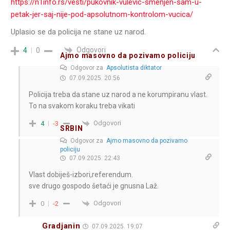
https://n1info.rs/vesti/pukovnik-vulevic-smenjen-sam-u-
petak-jer-saj-nije-pod-apsolutnom-kontrolom-vucica/
Uplasio se da policija ne stane uz narod.
Odgovori
4
0
Ajmo masovno da pozivamo policiju
Odgovor za
Apsolutista diktator
07.09.2025. 20:56
Policija treba da stane uz narod a ne korumpiranu vlast.
To na svakom koraku treba vikati
Odgovori
4
-3
SRBIN
Odgovor za
Ajmo masovno da pozivamo
policiju
07.09.2025. 22:43
Vlast dobiješ-izbori,referendum.
sve drugo gospodo šetaći je gnusna Laž.
Odgovori
0
-2
Gradjanin
07.09.2025. 19:07