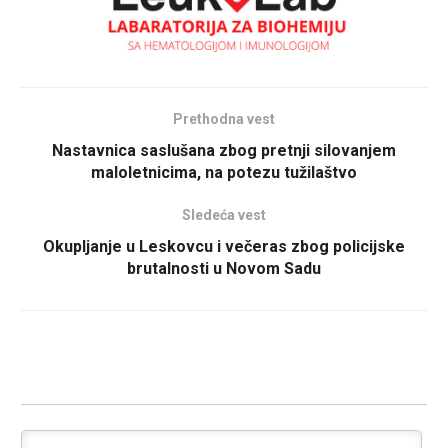
Prethodna vest
Nastavnica saslušana zbog pretnji silovanjem
maloletnicima, na potezu tužilaštvo
Sledeća vest
Okupljanje u Leskovcu i večeras zbog policijske
brutalnosti u Novom Sadu