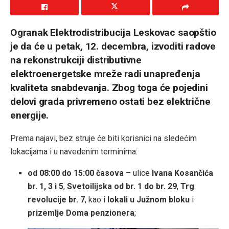
Ogranak Elektrodistribucija Leskovac saopštio
je da će u petak, 12. decembra, izvoditi radove
na rekonstrukciji distributivne
elektroenergetske mreže radi unapređenja
kvaliteta snabdevanja. Zbog toga će pojedini
delovi grada privremeno ostati bez električne
energije.
Prema najavi, bez struje će biti korisnici na sledećim
lokacijama i u navedenim terminima:
od 08:00 do 15:00 časova
– ulice
Ivana Kosančića
br. 1, 3 i 5
,
Svetoilijska od br. 1 do br. 29
,
Trg
revolucije br. 7
, kao i
lokali u Južnom bloku
i
prizemlje Doma penzionera
;