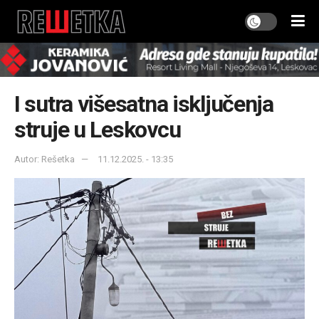
I sutra višesatna isključenja
struje u Leskovcu
Autor: Rešetka
11.12.2025. - 13:35