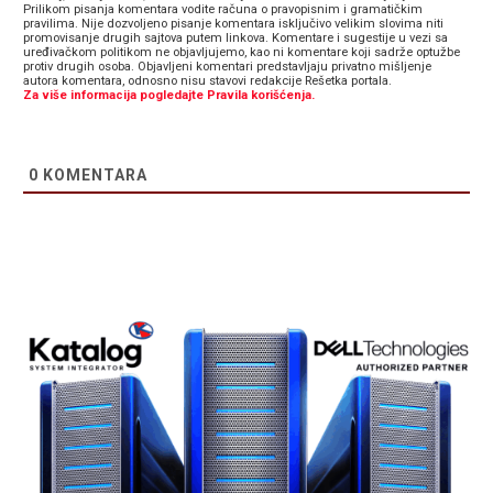
Prilikom pisanja komentara vodite računa o pravopisnim i gramatičkim
pravilima. Nije dozvoljeno pisanje komentara isključivo velikim slovima niti
promovisanje drugih sajtova putem linkova. Komentare i sugestije u vezi sa
uređivačkom politikom ne objavljujemo, kao ni komentare koji sadrže optužbe
protiv drugih osoba. Objavljeni komentari predstavljaju privatno mišljenje
autora komentara, odnosno nisu stavovi redakcije Rešetka portala.
Za više informacija pogledajte Pravila korišćenja.
0
KOMENTARA