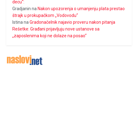
decu“:
Gradjanin
na
Nakon upozorenja o umanjenju plata prestao
štrajk u prokupačkom „Vodovodu“
Istina
na
Gradonačelnik najavio proveru nakon pitanja
Rešetke: Građani prijavljuju nove ustanove sa
„zaposlenima koji ne dolaze na posao“