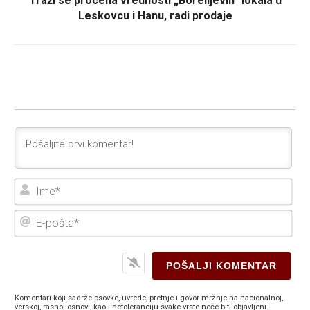
Traži se procena vrednosti „Borelijevih“ lokala u
Leskovcu i Hanu, radi prodaje
Ime
E-
poš
Komentari koji sadrže psovke, uvrede, pretnje i govor mržnje na nacionalnoj,
verskoj, rasnoj osnovi, kao i netoleranciju svake vrste neće biti objavljeni.