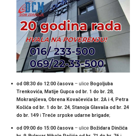
od 08:30 do 12:00 časova
– ulice
Bogoljuba
Trenkovića
,
Matije Gupca od br. 1 do br. 28
,
Mokranjčeva
,
Obrena Kovačevića br. 2A i 4
,
Petra
Kočića od br. 1 do br. 24
,
Stanoja Glavaša od br. 24
do br. 149
i
Treće srpske udarne brigade
;
od 09:00 do 15:00 časova
– ulice
Božidara Dinčića
br. 9
,
Bulevar Nikole Pašića od br. 71 do br. 76
i