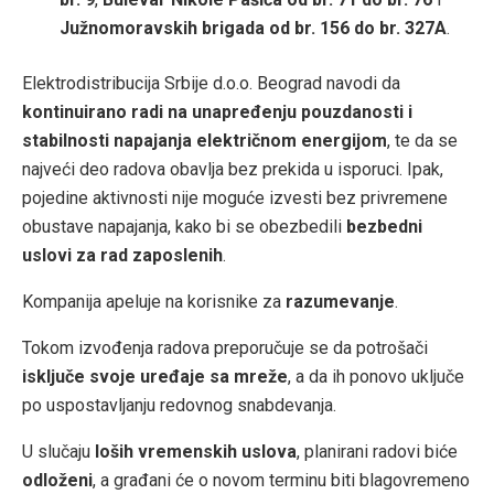
Južnomoravskih brigada od br. 156 do br. 327A
.
Elektrodistribucija Srbije d.o.o. Beograd navodi da
kontinuirano radi na unapređenju pouzdanosti i
stabilnosti napajanja električnom energijom
, te da se
najveći deo radova obavlja bez prekida u isporuci. Ipak,
pojedine aktivnosti nije moguće izvesti bez privremene
obustave napajanja, kako bi se obezbedili
bezbedni
uslovi za rad zaposlenih
.
Kompanija apeluje na korisnike za
razumevanje
.
Tokom izvođenja radova preporučuje se da potrošači
isključe svoje uređaje sa mreže
, a da ih ponovo uključe
po uspostavljanju redovnog snabdevanja.
U slučaju
loših vremenskih uslova
, planirani radovi biće
odloženi
, a građani će o novom terminu biti blagovremeno