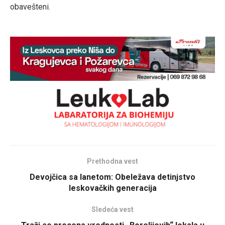
obavešteni.
Prethodna vest
Devojčica sa lanetom: Obeležava detinjstvo
leskovačkih generacija
Sledeća vest