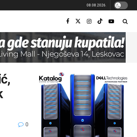
08.08.2026.
ć,
k
0