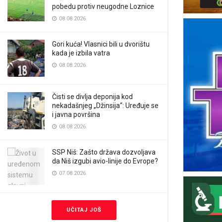
pobedu protiv neugodne Loznice
08.08.2026.
Gori kuća! Vlasnici bili u dvorištu
kada je izbila vatra
08.08.2026.
Čisti se divlja deponija kod
nekadašnjeg „Džinsija“: Uređuje se
i javna površina
08.08.2026.
SSP Niš: Zašto država dozvoljava
da Niš izgubi avio-linije do Evrope?
07.08.2026.
UČITAJ JOŠ