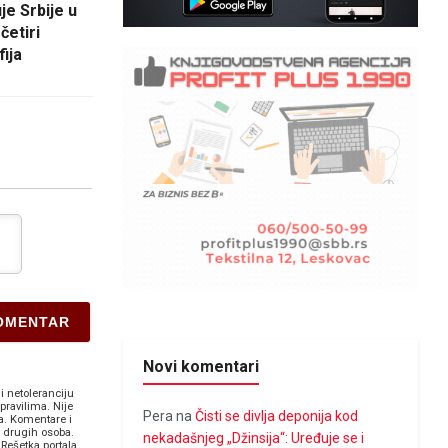
je Srbije u
četiri
ija
Novi komentari
i netoleranciju
pravilima. Nije
Pera
na
Čisti se divlja deponija kod
a. Komentare i
v drugih osoba.
nekadašnjeg „Džinsija“: Uređuje se i
Rešetka portala.