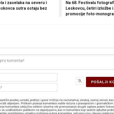
la i zaselaka na severu i
Na 68. Festivalu fotografi
eskovca sutra ostaju bez
Leskovcu, četiri izložbe i 
promocije foto-monograf
Ime*
E-
pošta*
sadrže psovke, uvrede, pretnje i govor mržnje na nacionalnoj, verskoj, rasnoj osnovi, kao 
e biti objavljeni. Prilikom pisanja komentara vodite računa o pravopisnim i gramatičkim 
anje komentara isključivo velikim slovima niti promovisanje drugih sajtova putem linkov
zi sa uređivačkom politikom ne objavljujemo, kao ni komentare koji sadrže optužbe proti
ntari predstavljaju privatno mišljenje autora komentara, odnosno nisu stavovi redakcije 