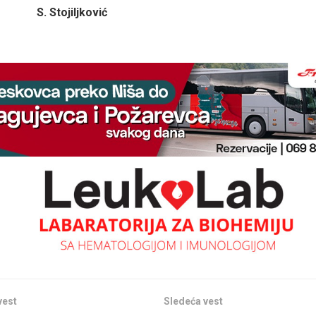
S. Stojiljković
vest
Sledeća vest