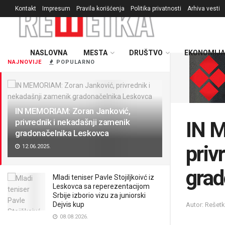
Kontakt
Impresum
Pravila korišćenja
Politika privatnosti
Arhiva vesti
NASLOVNA
MESTA
DRUŠTVO
EKONOMIJA
NAJNOVIJE
POPULARNO
IN MEMORIAM: Zoran Janković,
privrednik i nekadašnji zamenik
IN 
gradonačelnika Leskovca
priv
12.06.2025.
grad
Mladi teniser Pavle Stojiljkoivć iz
Leskovca sa reperezentacijom
Srbije izborio vizu za juniorski
Dejvis kup
Autor: Rešet
08.08.2026.