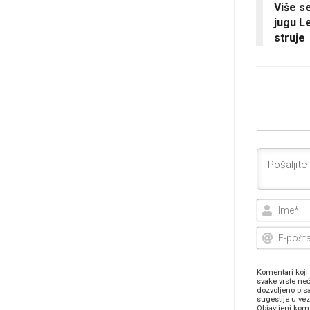
Više se
jugu L
struje
Komentari koji 
svake vrste neć
dozvoljeno pis
sugestije u ve
Objavljeni kome