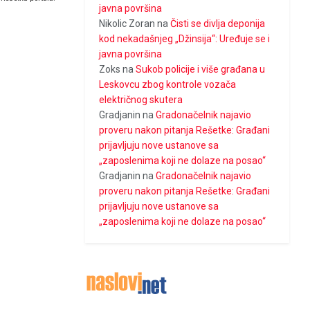
javna površina
Nikolic Zoran
na
Čisti se divlja deponija
kod nekadašnjeg „Džinsija“: Uređuje se i
javna površina
Zoks
na
Sukob policije i više građana u
Leskovcu zbog kontrole vozača
električnog skutera
Gradjanin
na
Gradonačelnik najavio
proveru nakon pitanja Rešetke: Građani
prijavljuju nove ustanove sa
„zaposlenima koji ne dolaze na posao“
Gradjanin
na
Gradonačelnik najavio
proveru nakon pitanja Rešetke: Građani
prijavljuju nove ustanove sa
„zaposlenima koji ne dolaze na posao“