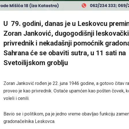
U 79. godini, danas je u Leskovcu premi
Zoran Janković, dugogodišnji leskovački
privrednik i nekadašnji pomoćnik gradona
Sahrana će se obaviti sutra, u 11 sati na
Svetoilijskom groblju
Zoran Janković rođen je 22. juna 1946 godine, a gotovo čitav r
proveo je kao privrednik. Ostaće upamćen kao pošten čovek, ko
voleli i cenili.
Bavio se i politikom, pa je jedno vreme obavljao funkciju zame
gradonačelnika Leskovca.