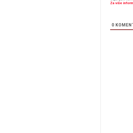
Za više inform
0
KOMEN