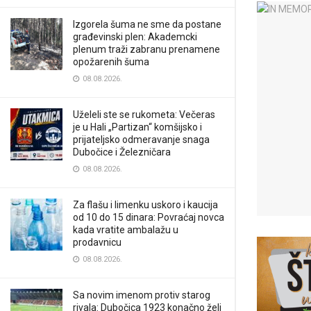
Izgorela šuma ne sme da postane
građevinski plen: Akademcki
plenum traži zabranu prenamene
opožarenih šuma
08.08.2026.
Uželeli ste se rukometa: Večeras
je u Hali „Partizan“ komšijsko i
prijateljsko odmeravanje snaga
Dubočice i Železničara
08.08.2026.
Za flašu i limenku uskoro i kaucija
od 10 do 15 dinara: Povraćaj novca
kada vratite ambalažu u
prodavnicu
08.08.2026.
Sa novim imenom protiv starog
rivala: Dubočica 1923 konačno želi