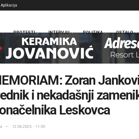
Aplikacija
PROTESTI
INTERVJU
POLITIKA
OSTALO
MEMORIAM: Zoran Jankovi
rednik i nekadašnji zameni
onačelnika Leskovca
ka
12.06.2025. - 11:00