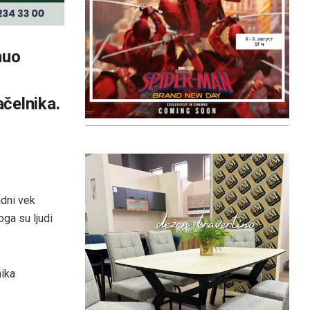
nuo
čelnika.
adni vek
ga su ljudi
nika