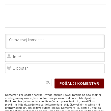
Ime
E-
poš
Komentari koji sadrže psovke, uvrede, pretnje i govor mržnje na nacionalnoj,
verskoj, rasnoj osnovi, kao i netoleranciju svake vrste neće biti objavljeni.
Prilikom pisanja komentara vodite računa o pravopisnim i gramatičkim
pravilima. Nije dozvoljeno pisanje komentara isključivo velikim slovima niti
promovisanje drugih sajtova putem linkova. Komentare i sugestije u vezi sa