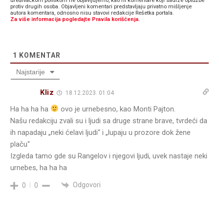
uređivačkom politikom ne objavljujemo, kao ni komentare koji sadrže optužbe
protiv drugih osoba. Objavljeni komentari predstavljaju privatno mišljenje
autora komentara, odnosno nisu stavovi redakcije Rešetka portala.
Za više informacija pogledajte Pravila korišćenja.
1
KOMENTAR
Najstarije
Kliz
18.12.2023. 01:04
Ha ha ha ha
ovo je urnebesno, kao Monti Pajton.
Našu redakciju zvali su i ljudi sa druge strane brave, tvrdeći da
ih napadaju „neki ćelavi ljudi“ i „lupaju u prozore dok žene
plaču“
Izgleda tamo gde su Rangelov i njegovi ljudi, uvek nastaje neki
urnebes, ha ha ha
Odgovori
0
0