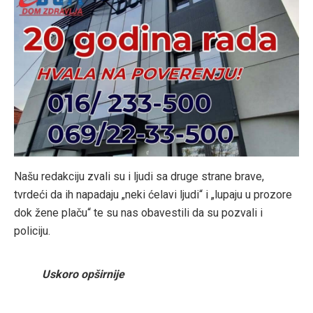
Našu redakciju zvali su i ljudi sa druge strane brave,
tvrdeći da ih napadaju „neki ćelavi ljudi“ i „lupaju u prozore
dok žene plaču“ te su nas obavestili da su pozvali i
policiju.
Uskoro opširnije