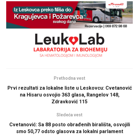
Prethodna vest
Prvi rezultati za lokalne liste u Leskovcu: Cvetanović
na Hisaru osvojio 363 glasa, Rangelov 148,
Zdravković 115
Sledeća vest
Cvetanović: Sa 88 posto obrađenih birališta, osvojili
smo 50,77 odsto glasova za lokalni parlament