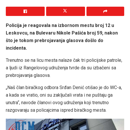
Policija je reagovala na izbornom mestu broj 12 u
Leskovcu, na Bulevaru Nikole Pašića broj 59, nakon
što je tokom prebrojavanja glasova došlo do
incidenta.
Trenutno se na licu mesta nalaze čak tri policijske patrole,
a ljudi iz Rangelovog udruženja tvrde da su izbačeni sa
prebrojavanja glasova.
„Naš član biračkog odbora Srđan Denić otišao je do WC-a,
a kada se vratio, oni su zaključali vrata i ne puštaju ga
unutra“, navode članovi ovog udruženja koji trenutno
razgovaraju sa policajcima ispred biračkog mesta.