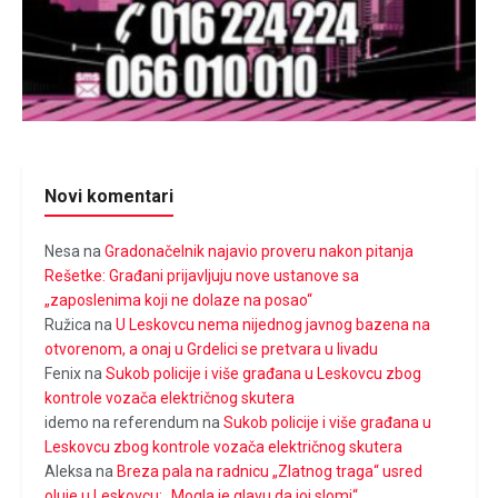
Novi komentari
Nesa
na
Gradonačelnik najavio proveru nakon pitanja
Rešetke: Građani prijavljuju nove ustanove sa
„zaposlenima koji ne dolaze na posao“
Ružica
na
U Leskovcu nema nijednog javnog bazena na
otvorenom, a onaj u Grdelici se pretvara u livadu
Fenix
na
Sukob policije i više građana u Leskovcu zbog
kontrole vozača električnog skutera
idemo na referendum
na
Sukob policije i više građana u
Leskovcu zbog kontrole vozača električnog skutera
Aleksa
na
Breza pala na radnicu „Zlatnog traga“ usred
oluje u Leskovcu: „Mogla je glavu da joj slomi“