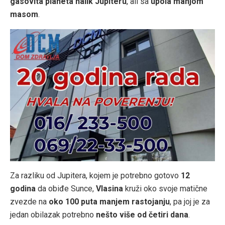
gasovita planeta nalik Jupiteru
, ali sa
upola manjom
masom
.
Za razliku od Jupitera, kojem je potrebno gotovo
12
godina
da obiđe Sunce,
Vlasina
kruži oko svoje matične
zvezde na
oko 100 puta manjem rastojanju
, pa joj je za
jedan obilazak potrebno
nešto više od četiri dana
.