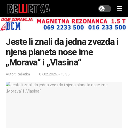
Jeste li znali da jedna zvezda i
njena planeta nose ime
„Morava“ i „Vlasina“
Autor: Rešetka
07.02.2026. - 13:35