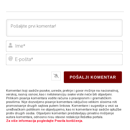
Ime
E-
poš
Komentari koji sadrže psovke, uvrede, pretnje i govor mržnje na nacionalnoj,
verskoj, rasnoj osnovi, kao i netoleranciju svake vrste neće biti objavljeni.
Prilikom pisanja komentara vodite računa o pravopisnim i gramatičkim
pravilima. Nije dozvoljeno pisanje komentara isključivo velikim slovima niti
promovisanje drugih sajtova putem linkova. Komentare i sugestije u vezi sa
uređivačkom politikom ne objavljujemo, kao ni komentare koji sadrže optužbe
protiv drugih osoba. Objavljeni komentari predstavljaju privatno mišljenje
autora komentara, odnosno nisu stavovi redakcije Rešetka portala.
Za više informacija pogledajte Pravila korišćenja.