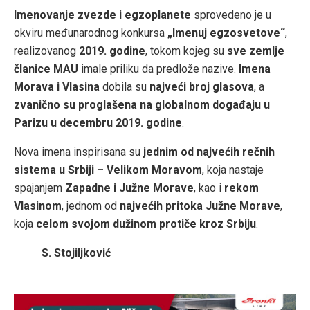
Imenovanje zvezde i egzoplanete
sprovedeno je u
okviru međunarodnog konkursa
„Imenuj egzosvetove“
,
realizovanog
2019. godine
, tokom kojeg su
sve zemlje
članice MAU
imale priliku da predlože nazive.
Imena
Morava i Vlasina
dobila su
najveći broj glasova
, a
zvanično su proglašena na globalnom događaju u
Parizu u decembru 2019. godine
.
Nova imena inspirisana su
jednim od najvećih rečnih
sistema u Srbiji – Velikom Moravom
, koja nastaje
spajanjem
Zapadne i Južne Morave
, kao i
rekom
Vlasinom
, jednom od
najvećih pritoka Južne Morave
,
koja
celom svojom dužinom protiče kroz Srbiju
.
S. Stojiljković