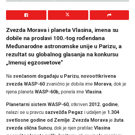
Zvezda Morava i planeta Vlasina, imena su
dobile na proslavi 100.-tog rođendana
Međunarodne astronomske unije u Parizu, a
rezultat su globalnog glasanja na konkursu
„Imenuj egzosvetove“
Na
svečanom događaju u Parizu
,
novoottkrivena
zvezda WASP-60
zvanično je dobila ime
Morava
, dok je
njena planeta
WASP-60b,
ponela ime
Vlasina
.
Planetarni sistem WASP-60
, otkriven
2012. godine
,
nalazi se u pravcu
sazvežđa Pegaz
i udaljen je
1.304
svetlosne godine od Zemlje
.
Zvezda Morava
je
žuta
zvezda slična Suncu
, dok je njen pratilac
Vlasina