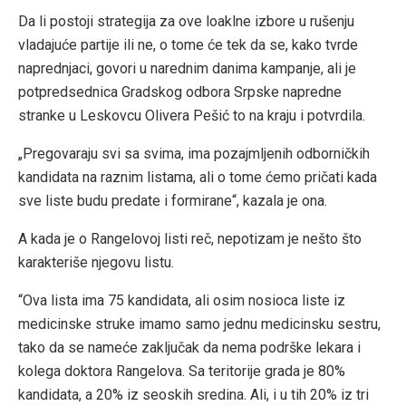
Da li postoji strategija za ove loaklne izbore u rušenju
vladajuće partije ili ne, o tome će tek da se, kako tvrde
naprednjaci, govori u narednim danima kampanje, ali je
potpredsednica Gradskog odbora Srpske napredne
stranke u Leskovcu Olivera Pešić to na kraju i potvrdila.
„Pregovaraju svi sa svima, ima pozajmljenih odborničkih
kandidata na raznim listama, ali o tome ćemo pričati kada
sve liste budu predate i formirane“, kazala je ona.
A kada je o Rangelovoj listi reč, nepotizam je nešto što
karakteriše njegovu listu.
“Ova lista ima 75 kandidata, ali osim nosioca liste iz
medicinske struke imamo samo jednu medicinsku sestru,
tako da se nameće zaključak da nema podrške lekara i
kolega doktora Rangelova. Sa teritorije grada je 80%
kandidata, a 20% iz seoskih sredina. Ali, i u tih 20% iz tri