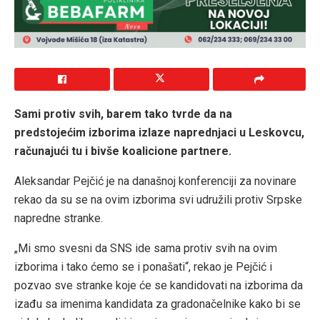
Sami protiv svih, barem tako tvrde da na
predstojećim izborima izlaze naprednjaci u Leskovcu,
računajući tu i bivše koalicione partnere.
Aleksandar Pejčić je na današnoj konferenciji za novinare
rekao da su se na ovim izborima svi udružili protiv Srpske
napredne stranke.
„Mi smo svesni da SNS ide sama protiv svih na ovim
izborima i tako ćemo se i ponašati“, rekao je Pejčić i
pozvao sve stranke koje će se kandidovati na izborima da
izađu sa imenima kandidata za gradonačelnike kako bi se