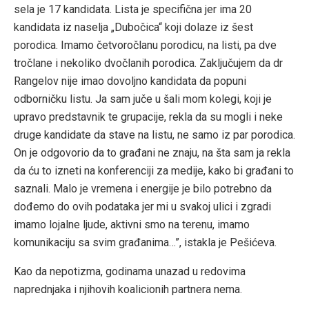
sela je 17 kandidata. Lista je specifična jer ima 20
kandidata iz naselja „Dubočica“ koji dolaze iz šest
porodica. Imamo četvoročlanu porodicu, na listi, pa dve
tročlane i nekoliko dvočlanih porodica. Zaključujem da dr
Rangelov nije imao dovoljno kandidata da popuni
odborničku listu. Ja sam juče u šali mom kolegi, koji je
upravo predstavnik te grupacije, rekla da su mogli i neke
druge kandidate da stave na listu, ne samo iz par porodica.
On je odgovorio da to građani ne znaju, na šta sam ja rekla
da ću to izneti na konferenciji za medije, kako bi građani to
saznali. Malo je vremena i energije je bilo potrebno da
dođemo do ovih podataka jer mi u svakoj ulici i zgradi
imamo lojalne ljude, aktivni smo na terenu, imamo
komunikaciju sa svim građanima…”, istakla je Pešićeva.
Kao da nepotizma, godinama unazad u redovima
naprednjaka i njihovih koalicionih partnera nema.