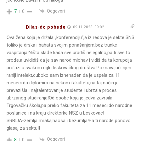
jedno.Ne zavisim od nikoga
Odgovori
7
0
Đilas-do pobede
09.11.2023. 09:02
Ova žena koja je držala „konferenciju“,a iz redova je sekte SNS
toliko je drska i bahata svojim ponašanjem,bez trunke
vaspitanja!Ništa slađe kada sve uradiš nelegalno,pa ti sve to
prođe,a uvididiš da je sav narod mlohav i vidiš da ta korupcija
prolazi u svakom uglu leskovačkog društva!Poznavajući njen
raniji intelekt,duboko sam iznenađen da je uspela za 11
meseci da diplomira na nekom fakultetu,na taj način je
prevazišla i najtalentovanije studente i ubrzala proces
ubrzanog studiranja!Od osobe koja je jedva zavrsila
Trgovačku škola,pa preko fakulteta za 11 meseci,do narodne
poslanice i na kraju direktorke NSZ u Leskovac!
SRBIJA-zemlja mraka,haosa i bezumlja!Pa ti narode ponovo
glasaj za sektu!!
Odgovori
8
0