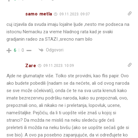
samo metla
09.11.2023. 09:07
cuj izjavila da svuda imaju lojalne ljude ,nesto me podseca na
istocnu Nemacku za vreme hladnog rata kad je svaki
gradjanin radeo za STAZI ,srecno nam bilo
Odgovori
6
0
Zare
09.11.2023. 10:09
Ajde ne glumatajte više. Tolko ste providni, kao flis papir. Ovo
ako budete pobedili (nadam se da nećete, ali od ovog naroda
se sve može očekivati), onda će te na sva usta krenuti kako
imate bezrezervnu podršku naroda, kako su prepoznali, ovo,
prepoznali ono, ali nikako ne i preletanja, lopovluk, ucene,
nameštaljke. Pejčiću, da li ti uopšte više znaš u kojoj si
stranci? Da možda ne misliš na neku sledeću gde ćeš
preleteti ili možda na neku bivšu (ako se uopšte sećaš gde si
sve bio). A ovo pa posebno zapanjujuće, da vi određujete ko