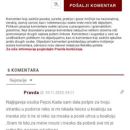
Komentari koji sadrže psovke, uvrede, pretnje i govor mržnje na nacionalnoj,
verskoj, rasnoj osnovi, kao i netoleranciju svake vrste neće biti objavljeni.
Prilikom pisanja komentara vodite računa o pravopisnim i gramatičkim
pravilima. Nije dozvoljeno pisanje komentara isključivo velikim slovima niti
promovisanje drugih sajtova putem linkova. Komentare i sugestije u vezi sa
uređivačkom politikom ne objavljujemo, kao ni komentare koji sadrže optužbe
protiv drugih osoba. Objavljeni komentari predstavljaju privatno mišljenje
autora komentara, odnosno nisu stavovi redakcije Rešetka portala.
Za više informacija pogledajte Pravila korišćenja.
6
KOMENTARA
Najstarije
Pravda
09.11.2023. 04:11
Najljigavija osoba Pejcic.Kada sam dala potpis za tvoju
stranku u podvrce reko si mi nikada neces u koaliciju sa
meska sto ti ne si reko za meska a posle utrca u koaliciju
.Sram te bilo,za mene moze i mesko da pobedi sve mi je