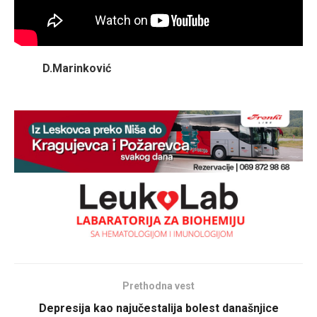
D.Marinković
Prethodna vest
Depresija kao najučestalija bolest današnjice