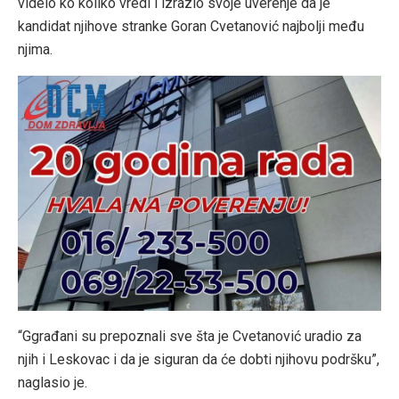
videlo ko koliko vredi i izrazio svoje uverenje da je
kandidat njihove stranke Goran Cvetanović najbolji među
njima.
“Ggrađani su prepoznali sve šta je Cvetanović uradio za
njih i Leskovac i da je siguran da će dobti njihovu podršku”,
naglasio je.