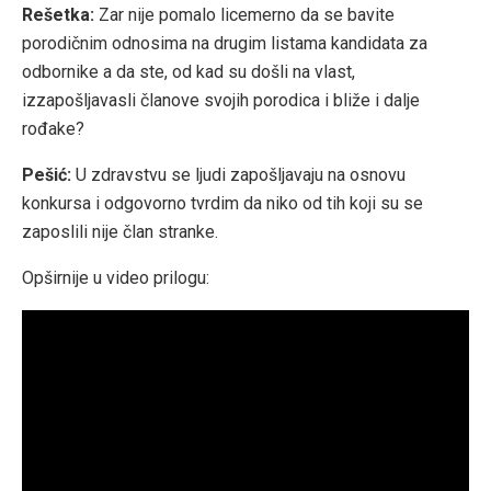
Rešetka:
Zar nije pomalo licemerno da se bavite
porodičnim odnosima na drugim listama kandidata za
odbornike a da ste, od kad su došli na vlast,
izzapošljavasli članove svojih porodica i bliže i dalje
rođake?
Pešić:
U zdravstvu se ljudi zapošljavaju na osnovu
konkursa i odgovorno tvrdim da niko od tih koji su se
zaposlili nije član stranke.
Opširnije u video prilogu: