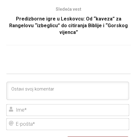
Sledeća vest
Predizborne igre u Leskovcu: Od “kaveza” za
Rangelovu “izbeglicu” do citiranja Biblije i “Gorskog
vijenca”
Ime
E-
poš