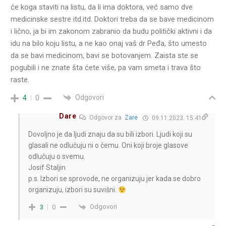
će koga staviti na listu, da li ima doktora, već samo dve
medicinske sestre itd.itd. Doktori treba da se bave medicinom
i lično, ja bi im zakonom zabranio da budu politički aktivni i da
idu na bilo koju listu, a ne kao onaj vaš dr Peđa, što umesto
da se bavi medicinom, bavi se botovanjem. Zaista ste se
pogubili i ne znate šta ćete više, pa vam smeta i trava što
raste.
Odgovori
4
0
Dare
Odgovor za
Zare
09.11.2023. 15:41
Dovoljno je da ljudi znaju da su bili izbori. Ljudi koji su
glasali ne odlučuju ni o čemu. Oni koji broje glasove
odlučuju o svemu.
Josif Staljin
p.s. Izbori se sprovode, ne organizuju jer kada se dobro
organizuju, izbori su suvišni.
Odgovori
3
0