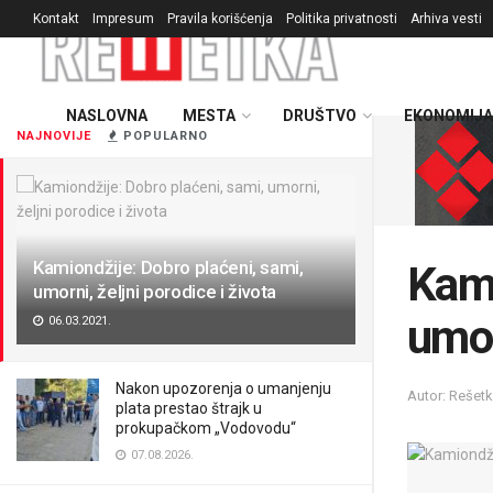
Kontakt
Impresum
Pravila korišćenja
Politika privatnosti
Arhiva vesti
NASLOVNA
MESTA
DRUŠTVO
EKONOMIJA
NAJNOVIJE
POPULARNO
Kamiondžije: Dobro plaćeni, sami,
Kami
umorni, željni porodice i života
umor
06.03.2021.
Nakon upozorenja o umanjenju
Autor: Rešet
plata prestao štrajk u
prokupačkom „Vodovodu“
07.08.2026.