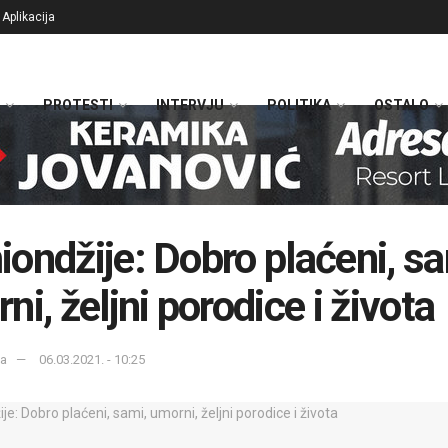
Aplikacija
PROTESTI
INTERVJU
POLITIKA
OSTALO
ondžije: Dobro plaćeni, sa
ni, željni porodice i života
ka
06.03.2021. - 10:25