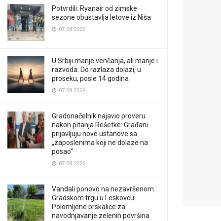
Potvrdili: Ryanair od zimske
sezone obustavlja letove iz Niša
07.08.2026.
U Srbiji manje venčanja, ali manje i
razvoda: Do razlaza dolazi, u
proseku, posle 14 godina
07.08.2026.
Gradonačelnik najavio proveru
nakon pitanja Rešetke: Građani
prijavljuju nove ustanove sa
„zaposlenima koji ne dolaze na
posao“
07.08.2026.
Vandali ponovo na nezavršenom
Gradskom trgu u Leskovcu:
Polomljene prskalice za
navodnjavanje zelenih površina