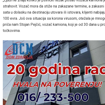
„Ljudi ne znaju koliko je psihički težak posao vozača kamiona je
strahovit. Vozač mora da stiže na zakazane termine, a zakasni li
sata u dolasku na destinaciju utovara ili istovara, klijenti nabijaj
100 evra. Još ova situacija sa korona virusom, otežala je mnogo
priča nam Stojan Pejčić, vozač kamiona, koji je od 30 dana u p
točkovima.