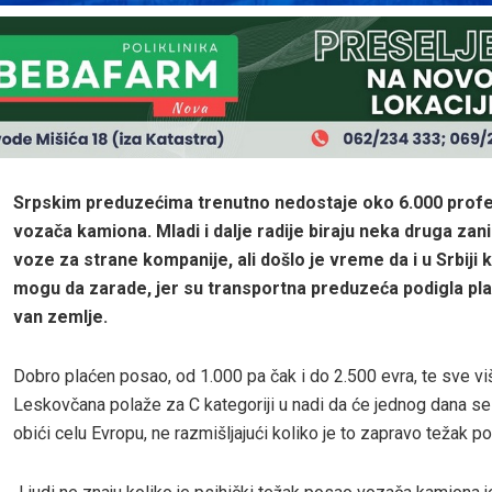
Srpskim preduzećima trenutno nedostaje oko 6.000 profe
vozača kamiona. Mladi i dalje radije biraju neka druga zani
voze za strane kompanije, ali došlo je vreme da i u Srbiji 
mogu da zarade, jer su transportna preduzeća podigla pla
van zemlje.
Dobro plaćen posao, od 1.000 pa čak i do 2.500 evra, te sve vi
Leskovčana polaže za C kategoriji u nadi da će jednog dana ses
obići celu Evropu, ne razmišljajući koliko je to zapravo težak p