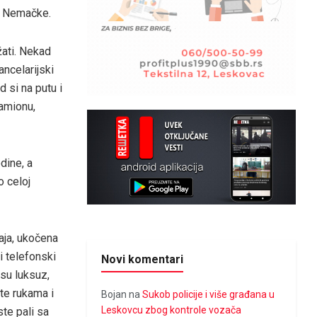
i Nemačke.
žati. Nekad
ancelarijski
d si na putu i
kamionu,
dine, a
o celoj
raja, ukočena
i telefonski
Novi komentari
 su luksuz,
te rukama i
Bojan
na
Sukob policije i više građana u
Leskovcu zbog kontrole vozača
ste pali sa