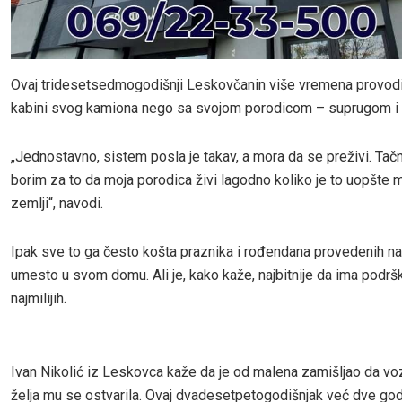
Ovaj tridesetsedmogodišnji Leskovčanin više vremena provodi
kabini svog kamiona nego sa svojom porodicom – suprugom i t
„Jednostavno, sistem posla je takav, a mora da se preživi. Tačni
borim za to da moja porodica živi lagodno koliko je to uopšte 
zemlji“, navodi.
Ipak sve to ga često košta praznika i rođendana provedenih n
umesto u svom domu. Ali je, kako kaže, najbitnije da ima podrš
najmilijih.
Ivan Nikolić iz Leskovca kaže da je od malena zamišljao da voz
želja mu se ostvarila. Ovaj dvadesetpetogodišnjak već dve god