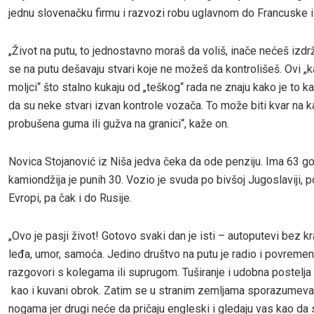
jednu slovenačku firmu i razvozi robu uglavnom do Francuske 
„Život na putu, to jednostavno moraš da voliš, inače nećeš izdr
se na putu dešavaju stvari koje ne možeš da kontrolišeš. Ovi „k
moljci“ što stalno kukaju od „teškog“ rada ne znaju kako je to ka
da su neke stvari izvan kontrole vozača. To može biti kvar na 
probušena guma ili gužva na granici“, kaže on.
Novica Stojanović iz Niša jedva čeka da ode penziju. Ima 63 go
kamiondžija je punih 30. Vozio je svuda po bivšoj Jugoslaviji, p
Evropi, pa čak i do Rusije.
„Ovo je pasji život! Gotovo svaki dan je isti – autoputevi bez k
leđa, umor, samoća. Jedino društvo na putu je radio i povremen
razgovori s kolegama ili suprugom. Tuširanje i udobna postelja
kao i kuvani obrok. Zatim se u stranim zemljama sporazumeva
nogama jer drugi neće da pričaju engleski i gledaju vas kao da 