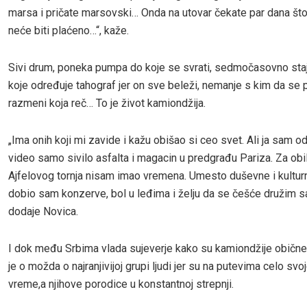
marsa i pričate marsovski… Onda na utovar čekate par dana št
neće biti plaćeno…“, kaže.
Sivi drum, poneka pumpa do koje se svrati, sedmočasovno sta
koje određuje tahograf jer on sve beleži, nemanje s kim da se 
razmeni koja reč… To je život kamiondžija.
„Ima onih koji mi zavide i kažu obišao si ceo svet. Ali ja sam o
video samo sivilo asfalta i magacin u predgrađu Pariza. Za obil
Ajfelovog tornja nisam imao vremena. Umesto duševne i kultur
dobio sam konzerve, bol u leđima i želju da se češće družim s
dodaje Novica.
I dok među Srbima vlada sujeverje kako su kamiondžije obične 
je o možda o najranjivijoj grupi ljudi jer su na putevima celo svo
vreme,a njihove porodice u konstantnoj strepnji.