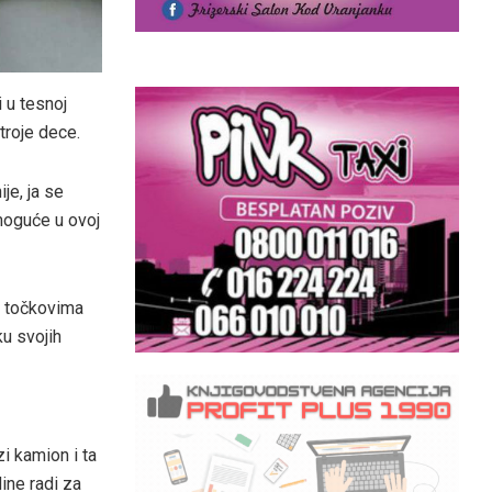
 u tesnoj
roje dece.
je, ja se
moguće u ovoj
a točkovima
ku svojih
i kamion i ta
ine radi za