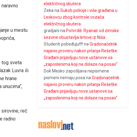
električnog skutera
o naravno
Zeka
na
Sukob policije i više građana u
Leskovcu zbog kontrole vozača
električnog skutera
janje u mestu
gradjani
na
Potvrdili: Ryanair od zimske
sezone obustavlja letove iz Niša
popriča,
Studenti pobeđuju!!!!
na
Gradonačelnik
najavio proveru nakon pitanja Rešetke:
Građani prijavljuju nove ustanove sa
d tog sveta
„zaposlenima koji ne dolaze na posao“
azak Luvra ili
Dok Mesko zapošljava nepismene
pismeni nemaju posa
na
Gradonačelnik
ne hrane
najavio proveru nakon pitanja Rešetke:
a unucima“,
Građani prijavljuju nove ustanove sa
„zaposlenima koji ne dolaze na posao“
sirovine, reč
je radno