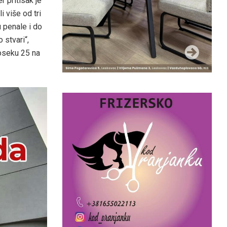
r pritisak je
 više od tri
u penale i do
 stvari“,
roseku 25 na