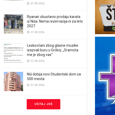
07.08.2026.
Ryanair obustavio prodaju karata
iz Niša: Nema rezervacija ni za leto
2027.
07.08.2026.
Leskovčani zbog glasne muzike
izazvali buru u Grčkoj: „Sramota
me je zbog vas“
07.08.2026.
Niš dobija novi Studentski dom sa
500 mesta
07.08.2026.
UČITAJ JOŠ