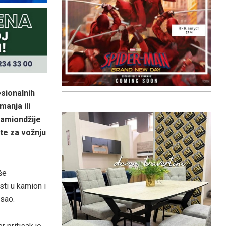
sionalnih
manja ili
kamiondžije
te za vožnju
še
ti u kamion i
osao.