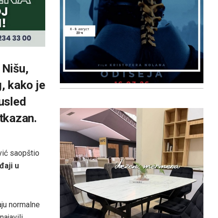
 Nišu,
g, kako je
usled
tkazan.
ić saopštio
đaji u
aju normalne
ajavili