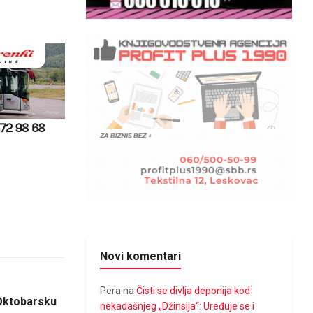
Novi komentari
Pera
na
Čisti se divlja deponija kod
 Oktobarsku
nekadašnjeg „Džinsija“: Uređuje se i