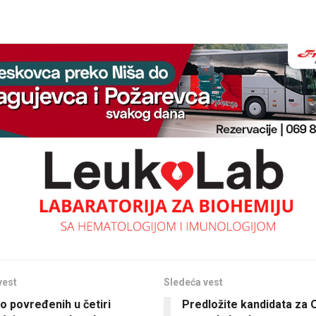
vest
Sledeća vest
o povređenih u četiri
Predložite kandidata za