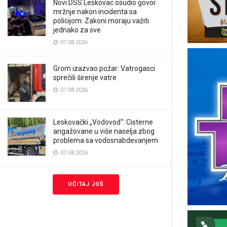
Novi DSS Leskovac osudio govor
mržnje nakon incidenta sa
policijom: Zakoni moraju važiti
jednako za sve
07.08.2026.
Grom izazvao požar: Vatrogasci
sprečili širenje vatre
07.08.2026.
Leskovački „Vodovod“: Cisterne
angažovane u više naselja zbog
problema sa vodosnabdevanjem
07.08.2026.
UČITAJ JOŠ