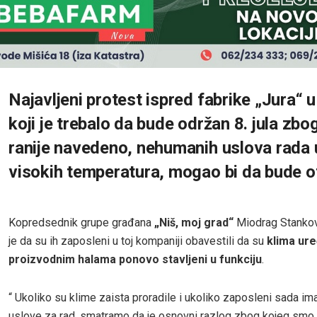
Najavljeni protest ispred fabrike „Jura“ u
koji je trebalo da bude održan 8. jula zbo
ranije navedeno, nehumanih uslova rada 
visokih temperatura, mogao bi da bude o
Kopredsednik grupe građana
„Niš, moj grad“
Miodrag Stankov
je da su ih zaposleni u toj kompaniji obavestili da su
klima ure
proizvodnim halama ponovo stavljeni u funkciju
.
“ Ukoliko su klime zaista proradile i ukoliko zaposleni sada im
uslove za rad, smatramo da je osnovni razlog zbog kojeg smo n