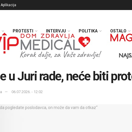
Aplikacija
PROTESTI
INTERVJU
POLITIKA
OSTALO
e u Juri rade, neće biti pro
ka
06.07.2026. - 12:02