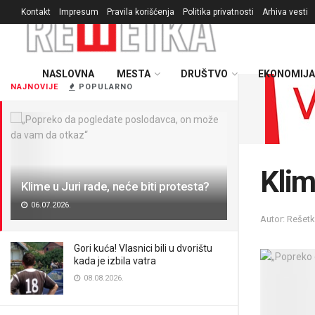
Kontakt
Impresum
Pravila korišćenja
Politika privatnosti
Arhiva vesti
NASLOVNA
MESTA
DRUŠTVO
EKONOMIJA
NAJNOVIJE
POPULARNO
Klim
Klime u Juri rade, neće biti protesta?
06.07.2026.
Autor: Rešet
Gori kuća! Vlasnici bili u dvorištu
kada je izbila vatra
08.08.2026.