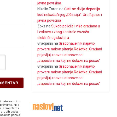
javna površina
Nikolic Zoran
na
Čisti se divlja deponija
kod nekadašnjeg „Džinsija“: Uređuje se i
javna površina
Zoks
na
Sukob policije i više građana u
Leskovcu zbog kontrole vozača
električnog skutera
Gradjanin
na
Gradonačelnik najavio
proveru nakon pitanja Rešetke: Građani
prijavljuju nove ustanove sa
„zaposlenima koji ne dolaze na posao“
Gradjanin
na
Gradonačelnik najavio
proveru nakon pitanja Rešetke: Građani
prijavljuju nove ustanove sa
„zaposlenima koji ne dolaze na posao“
i netoleranciju
pravilima. Nije
a. Komentare i
v drugih osoba.
Rešetka portala.