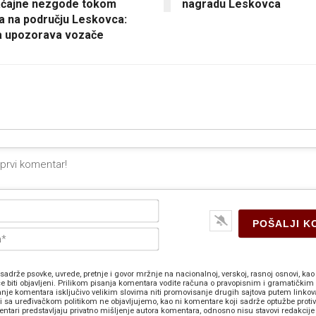
aćajne nezgode tokom
nagradu Leskovca
a na području Leskovca:
ja upozorava vozače
Ime*
E-
pošta*
sadrže psovke, uvrede, pretnje i govor mržnje na nacionalnoj, verskoj, rasnoj osnovi, kao 
e biti objavljeni. Prilikom pisanja komentara vodite računa o pravopisnim i gramatičkim 
anje komentara isključivo velikim slovima niti promovisanje drugih sajtova putem linkov
zi sa uređivačkom politikom ne objavljujemo, kao ni komentare koji sadrže optužbe proti
ntari predstavljaju privatno mišljenje autora komentara, odnosno nisu stavovi redakcije 