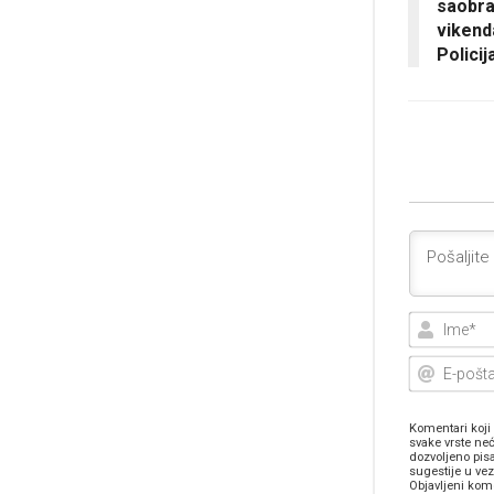
saobr
vikend
Polici
Komentari koji 
svake vrste neć
dozvoljeno pis
sugestije u ve
Objavljeni kome