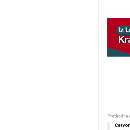
Prethodna 
Četvor