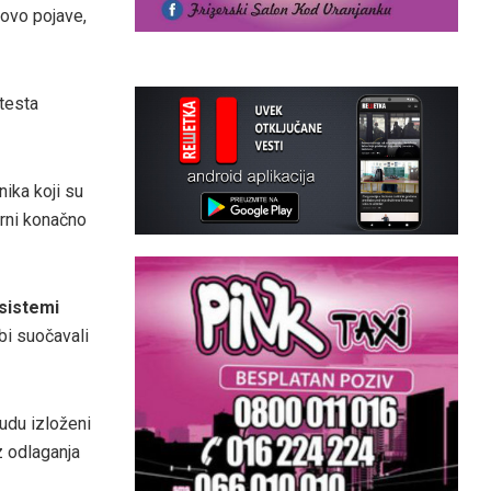
novo pojave,
otesta
nika koji su
orni konačno
 sistemi
bi suočavali
budu izloženi
z odlaganja