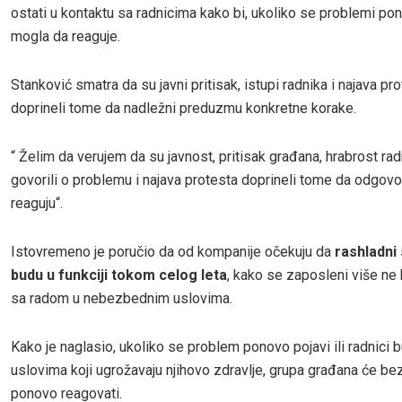
ostati u kontaktu sa radnicima kako bi, ukoliko se problemi po
mogla da reaguje.
Stanković smatra da su javni pritisak, istupi radnika i najava pr
doprineli tome da nadležni preduzmu konkretne korake.
“ Želim da verujem da su javnost, pritisak građana, hrabrost rad
govorili o problemu i najava protesta doprineli tome da odgov
reaguju“.
Istovremeno je poručio da od kompanije očekuju da
rashladni
budu u funkciji tokom celog leta
, kako se zaposleni više ne 
sa radom u nebezbednim uslovima.
Kako je naglasio, ukoliko se problem ponovo pojavi ili radnici 
uslovima koji ugrožavaju njihovo zdravlje, grupa građana će be
ponovo reagovati.