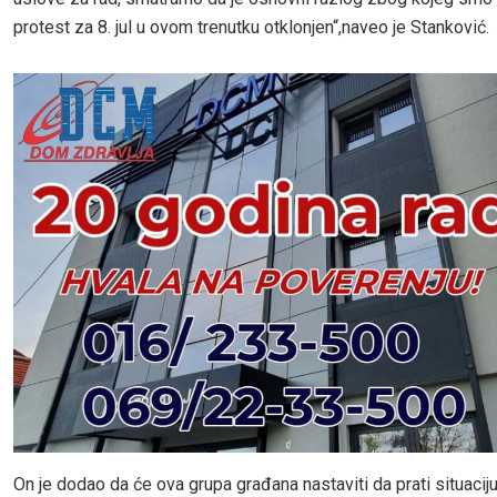
protest za 8. jul u ovom trenutku otklonjen“,naveo je Stanković.
On je dodao da će ova grupa građana nastaviti da prati situaciju 