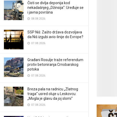
Čisti se divlja deponija kod
nekadašnjeg „Džinsija“: Uređuje se
i javna površina
08.08.2026.
SSP Niš: Zašto država dozvoljava
da Niš izgubi avio-linije do Evrope?
07.08.2026.
Građani Rosulje traže referendum
protiv betoniranja Crnobarskog
potoka
07.08.2026.
Breza pala na radnicu „Zlatnog
traga“ usred oluje u Leskovcu:
„Mogla je glavu da joj slomi“
07.08.2026.