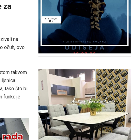
e za
zivali na
vo očuh, ovo
istom takvom
iljenica
, tako što bi
 funkcije