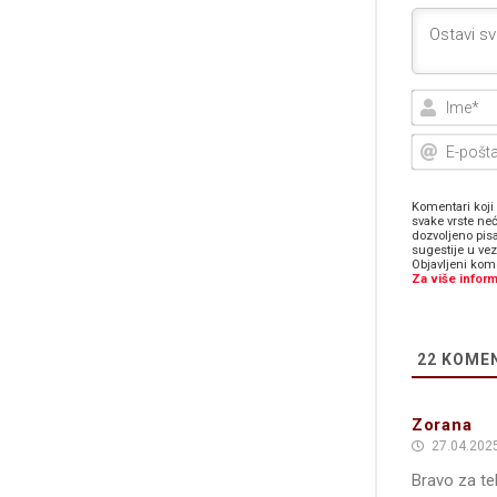
Komentari koji 
svake vrste neć
dozvoljeno pis
sugestije u ve
Objavljeni kome
Za više inform
22
KOME
Zorana
27.04.2025
Bravo za te