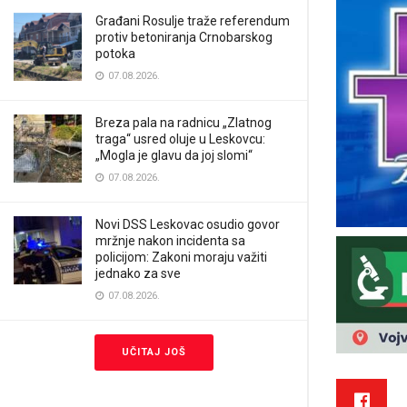
Građani Rosulje traže referendum
protiv betoniranja Crnobarskog
potoka
07.08.2026.
Breza pala na radnicu „Zlatnog
traga“ usred oluje u Leskovcu:
„Mogla je glavu da joj slomi“
07.08.2026.
Novi DSS Leskovac osudio govor
mržnje nakon incidenta sa
policijom: Zakoni moraju važiti
jednako za sve
07.08.2026.
UČITAJ JOŠ