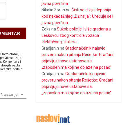
javna površina
Nikolic Zoran
na
Čisti se divlja deponija
kod nekadašnjeg „Džinsija“: Uređuje se i
javna površina
Zoks
na
Sukob policije i više građana u
Leskovcu zbog kontrole vozača
električnog skutera
Gradjanin
na
Gradonačelnik najavio
i netoleranciju
proveru nakon pitanja Rešetke: Građani
pravilima. Nije
prijavljuju nove ustanove sa
a. Komentare i
v drugih osoba.
„zaposlenima koji ne dolaze na posao“
Rešetka portala.
Gradjanin
na
Gradonačelnik najavio
proveru nakon pitanja Rešetke: Građani
prijavljuju nove ustanove sa
„zaposlenima koji ne dolaze na posao“
Najstarije