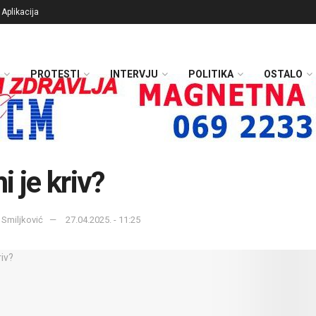
Aplikacija
PROTESTI
INTERVJU
POLITIKA
OSTALO
i je kriv?
 Smiljković
27.04.2025. - 11:25