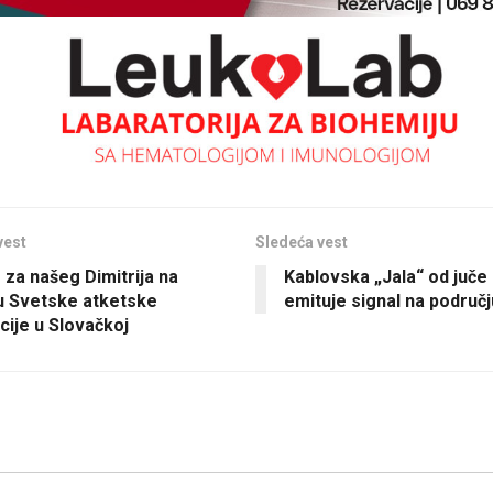
vest
Sledeća vest
 za našeg Dimitrija na
Kablovska „Jala“ od juč
u Svetske atketske
emituje signal na područj
cije u Slovačkoj