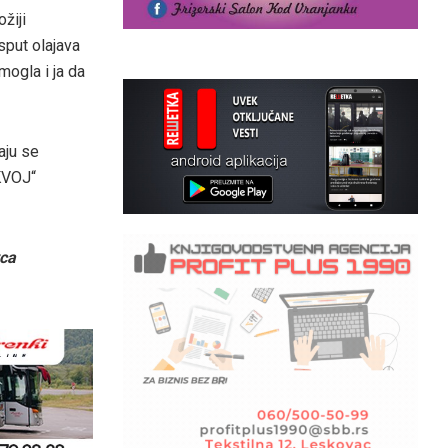
žiji
usput olajava
mogla i ja da
aju se
KVOJ“
vca