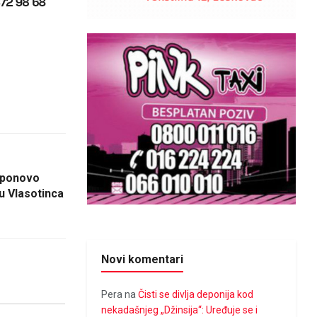
e ponovo
u Vlasotinca
Novi komentari
Pera
na
Čisti se divlja deponija kod
nekadašnjeg „Džinsija“: Uređuje se i