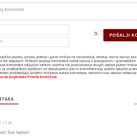
Ime*
E-
pošta*
sadrže psovke, uvrede, pretnje i govor mržnje na nacionalnoj, verskoj, rasnoj osnovi, kao 
e biti objavljeni. Prilikom pisanja komentara vodite računa o pravopisnim i gramatičkim 
anje komentara isključivo velikim slovima niti promovisanje drugih sajtova putem linkov
zi sa uređivačkom politikom ne objavljujemo, kao ni komentare koji sadrže optužbe proti
ntari predstavljaju privatno mišljenje autora komentara, odnosno nisu stavovi redakcije 
acija pogledajte Pravila korišćenja.
NTARA
. 11:36
kst. Sve tačno!