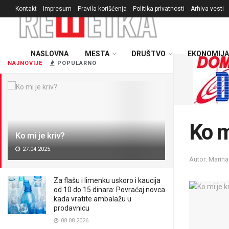
Kontakt
Impresum
Pravila korišćenja
Politika privatnosti
Arhiva vesti
NASLOVNA
MESTA
DRUŠTVO
EKONOMIJA
NAJNOVIJE
POPULARNO
Ko m
Ko mi je kriv?
27.04.2025.
Autor: Marina
Za flašu i limenku uskoro i kaucija
od 10 do 15 dinara: Povraćaj novca
kada vratite ambalažu u
prodavnicu
08.08.2026.