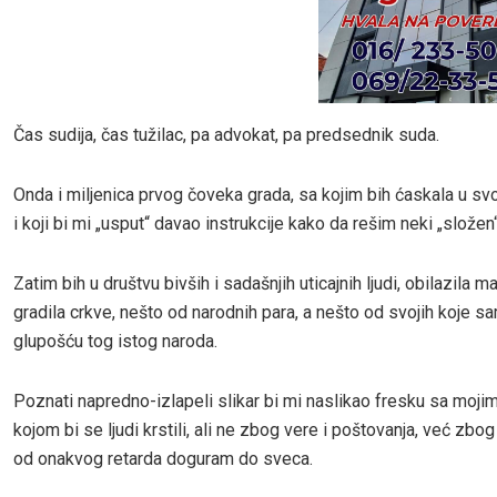
Čas sudija, čas tužilac, pa advokat, pa predsednik suda.
Onda i miljenica prvog čoveka grada, sa kojim bih ćaskala u s
i koji bi mi „usput“ davao instrukcije kako da rešim neki „slože
Zatim bih u društvu bivših i sadašnjih uticajnih ljudi, obilazila ma
gradila crkve, nešto od narodnih para, a nešto od svojih koje sa
glupošću tog istog naroda.
Poznati napredno-izlapeli slikar bi mi naslikao fresku sa mojim
kojom bi se ljudi krstili, ali ne zbog vere i poštovanja, već zbo
od onakvog retarda doguram do sveca.