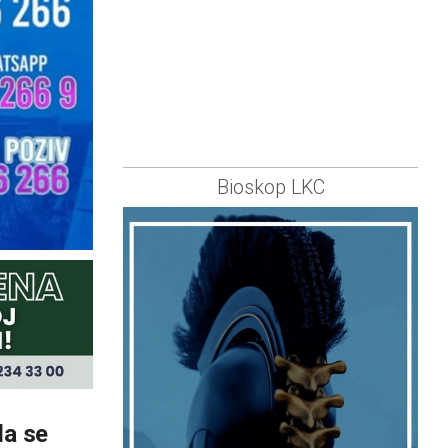
Bioskop LKC
da se