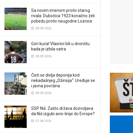
Sa novim imenom protiv starog
rivala: Dubočica 1923 konačno želi
pobedu protiv neugodne Loznice
08.08.2026.
Gori kuća! Vlasnici bili u dvorištu
kada je izbila vatra
08.08.2026.
Čisti se divlja deponija kod
nekadašnjeg „Džinsija“: Uređuje se
i javna površina
08.08.2026.
SSP Niš: Zašto država dozvoljava
da Niš izgubi avio-linije do Evrope?
07.08.2026.