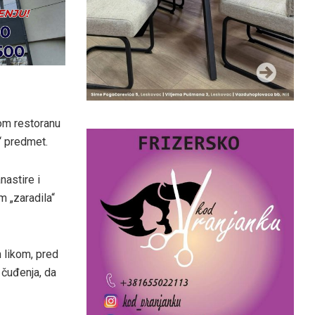
vom restoranu
n“ predmet.
nastire i
m „zaradila“
 likom, pred
g čuđenja, da