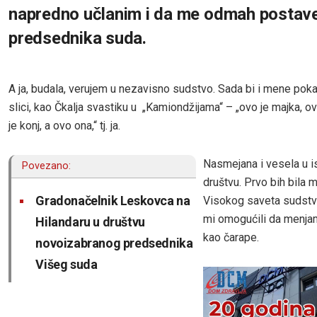
napredno učlanim i da me odmah postav
predsednika suda.
A ja, budala, verujem u nezavisno sudstvo. Sada bi i mene poka
slici, kao Čkalja svastiku u „Kamiondžijama“ – „ovo je majka, o
je konj, a ovo ona,“ tj. ja.
Nasmejana i vesela u 
Povezano:
društvu. Prvo bih bila m
Gradonačelnik Leskovca na
Visokog saveta sudstva
mi omogućili da menjam
Hilandaru u društvu
kao čarape.
novoizabranog predsednika
Višeg suda