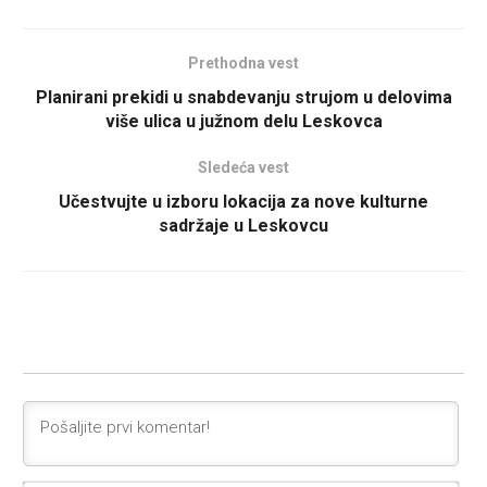
Prethodna vest
Planirani prekidi u snabdevanju strujom u delovima
više ulica u južnom delu Leskovca
Sledeća vest
Učestvujte u izboru lokacija za nove kulturne
sadržaje u Leskovcu