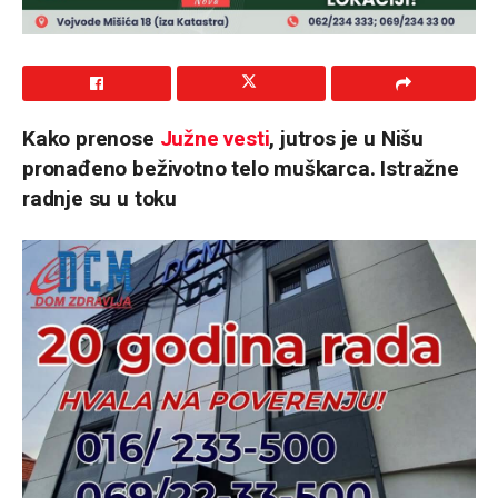
Kako prenose
Južne vesti
, jutros je u Nišu
pronađeno beživotno telo muškarca. Istražne
radnje su u toku