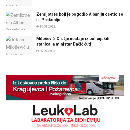
Zemljotres koji je pogodio Albaniju osetio se
i u Prokuplju
10.04.2022.
Milošević: Oružje nestaje iz policijskih
stanica, a ministar Dačić ćuti
25.09.2025.