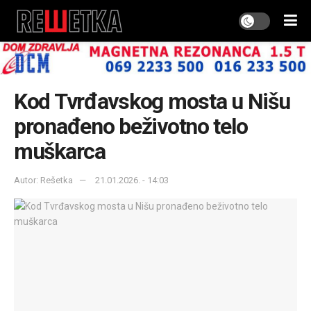
Kod Tvrđavskog mosta u Nišu
pronađeno beživotno telo
muškarca
Autor: Rešetka
21.01.2026. - 14:03