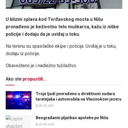
U blizini splava kod Tvrđavskog mosta u Nišu
pronađeno je beživotno telo muškarca, kažu iz niške
policije i dodaju da je uviđaj u toku.
Na terenu su spasilačke ekipe i policija. Uviđaj je u toku,
dodaju iz policije.
Obavešteno je i nadležno tužilaštvo.
Ako ste
propustili...
Troje ljudi povređeno u direktnom sudaru
teretnjaka i automobila na Vlasinskom jezeru
28.05.2021.
Beograđanin pljačkao apoteke po Nišu
29.04.2025.