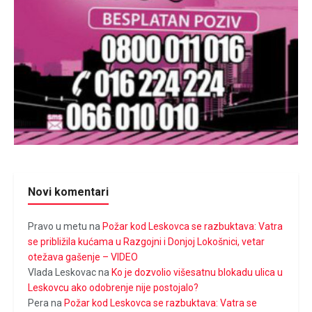
Novi komentari
Pravo u metu
na
Požar kod Leskovca se razbuktava: Vatra
se približila kućama u Razgojni i Donjoj Lokošnici, vetar
otežava gašenje – VIDEO
Vlada Leskovac
na
Ko je dozvolio višesatnu blokadu ulica u
Leskovcu ako odobrenje nije postojalo?
Pera
na
Požar kod Leskovca se razbuktava: Vatra se