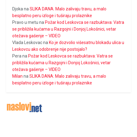
Djoka
na
SLIKA DANA: Malo zalivaju travu, a malo
besplatno peru izloge i tuširaju prolaznike
Pravo u metu
na
Požar kod Leskovca se razbuktava: Vatra
se približila kućama u Razgojni i Donjoj Lokošnici, vetar
otežava gašenje – VIDEO
Vlada Leskovac
na
Ko je dozvolio višesatnu blokadu ulica u
Leskovcu ako odobrenje nije postojalo?
Pera
na
Požar kod Leskovca se razbuktava: Vatra se
približila kućama u Razgojni i Donjoj Lokošnici, vetar
otežava gašenje – VIDEO
Milan
na
SLIKA DANA: Malo zalivaju travu, a malo
besplatno peru izloge i tuširaju prolaznike