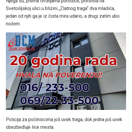
Njega su, prema tvrdnjama porodice, presrela na
Svetoilijskoj ulici u blizini „Zlatnog traga“ dva mladića,
jedan od njih ga je iz čista mira udario, a drugi zatim ubo
nožem.
Policija za počiniocima još uvek traga, dok jedna još uvek
obezbeđuje lice mesta.