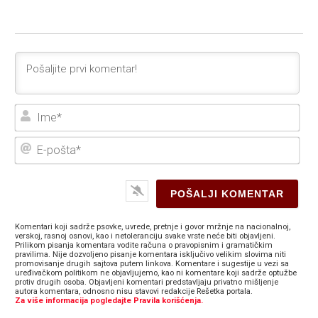
Ime
E-
poš
Komentari koji sadrže psovke, uvrede, pretnje i govor mržnje na nacionalnoj,
verskoj, rasnoj osnovi, kao i netoleranciju svake vrste neće biti objavljeni.
Prilikom pisanja komentara vodite računa o pravopisnim i gramatičkim
pravilima. Nije dozvoljeno pisanje komentara isključivo velikim slovima niti
promovisanje drugih sajtova putem linkova. Komentare i sugestije u vezi sa
uređivačkom politikom ne objavljujemo, kao ni komentare koji sadrže optužbe
protiv drugih osoba. Objavljeni komentari predstavljaju privatno mišljenje
autora komentara, odnosno nisu stavovi redakcije Rešetka portala.
Za više informacija pogledajte Pravila korišćenja.