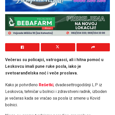
Večeras su policajci, vatrogasci, ali i hitna pomoć u
Leskovcu imali pune ruke posla, iako je
svetoaranđelska noć i veče proslava.
Kako je potvrđeno
Rešetki
, dvadesettrogodišnji L.P iz
Leskovca, tehničar u bolnici i zdravstveni radnik, izboden
je večeras kada se vraćao sa posla iz smene u Kovid
bolnici.