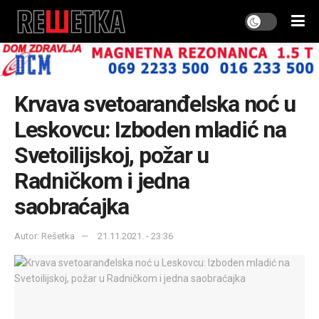
Krvava svetoaranđelska noć u
Leskovcu: Izboden mladić na
Svetoilijskoj, požar u
Radničkom i jedna
saobraćajka
Autor: Rešetka
21.11.2021. - 23:36