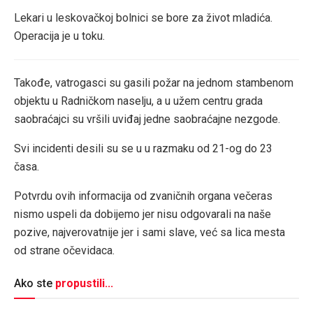
Lekari u leskovačkoj bolnici se bore za život mladića.
Operacija je u toku.
Takođe, vatrogasci su gasili požar na jednom stambenom
objektu u Radničkom naselju, a u užem centru grada
saobraćajci su vršili uviđaj jedne saobraćajne nezgode.
Svi incidenti desili su se u u razmaku od 21-og do 23
časa.
Potvrdu ovih informacija od zvaničnih organa večeras
nismo uspeli da dobijemo jer nisu odgovarali na naše
pozive, najverovatnije jer i sami slave, već sa lica mesta
od strane očevidaca.
Ako ste
propustili...