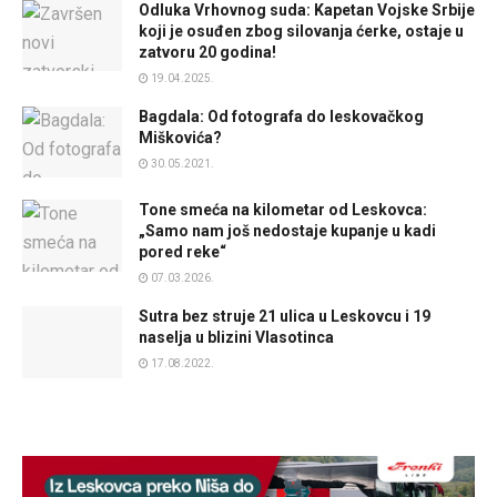
Odluka Vrhovnog suda: Kapetan Vojske Srbije
koji je osuđen zbog silovanja ćerke, ostaje u
zatvoru 20 godina!
19.04.2025.
Bagdala: Od fotografa do leskovačkog
Miškovića?
30.05.2021.
Tone smeća na kilometar od Leskovca:
„Samo nam još nedostaje kupanje u kadi
pored reke“
07.03.2026.
Sutra bez struje 21 ulica u Leskovcu i 19
naselja u blizini Vlasotinca
17.08.2022.