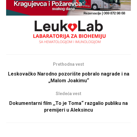
Prethodna vest
Leskovačko Narodno pozorište pobralo nagrade i na
„Malom Joakimu“
Sledeća vest
Dokumentarni film ,,To je Toma“ razgalio publiku na
premijeri u Aleksincu