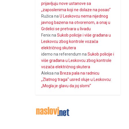
prijavljuju nove ustanove sa
„zaposlenima koji ne dolaze na posao“
Ružica
na
U Leskovcu nema nijednog
javnog bazena na otvorenom, a onaj u
Grdelici se pretvara u livadu
Fenix
na
Sukob policije i više građana u
Leskovcu zbog kontrole vozača
električnog skutera
idemo na referendum
na
Sukob policije i
više građana u Leskovcu zbog kontrole
vozača električnog skutera
Aleksa
na
Breza pala na radnicu
„Zlatnog traga“ usred oluje u Leskovcu:
„Mogla je glavu da joj slomi“