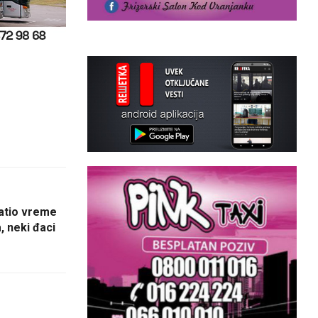
atio vreme
, neki đaci