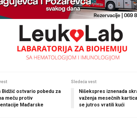
vest
Sledeća vest
 Bidžić ostvario pobedu za
Nišekspres iznenada skr
 na meču protiv
važenja mesečnih kartica
entacije Mađarske
se jutros vratili kući