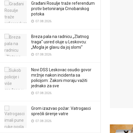
Građani Rosulje traže referendum
protiv betoniranja Crnobarskog
potoka
07.08.2026.
Breza pala na radnicu „Zlatnog
traga“ usred oluje u Leskovcu:
„Mogla je glavu da joj slomi“
07.08.2026.
Novi DSS Leskovac osudio govor
mržnje nakon incidenta sa
policijom: Zakoni moraju važiti
jednako za sve
07.08.2026.
Grom izazvao požar: Vatrogasci
sprečili širenje vatre
07.08.2026.