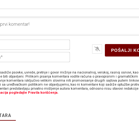
Ime*
E-
pošta*
sadrže psovke, uvrede, pretnje i govor mržnje na nacionalnoj, verskoj, rasnoj osnovi, kao 
e biti objavljeni. Prilikom pisanja komentara vodite računa o pravopisnim i gramatičkim 
anje komentara isključivo velikim slovima niti promovisanje drugih sajtova putem linkov
zi sa uređivačkom politikom ne objavljujemo, kao ni komentare koji sadrže optužbe proti
ntari predstavljaju privatno mišljenje autora komentara, odnosno nisu stavovi redakcije 
acija pogledajte Pravila korišćenja.
TARA