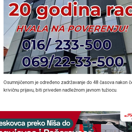
Osumnjičenom je određeno zadržavanje do 48 časova nakon č
krivičnu prijavu, biti priveden nadležnom javnom tužiocu.