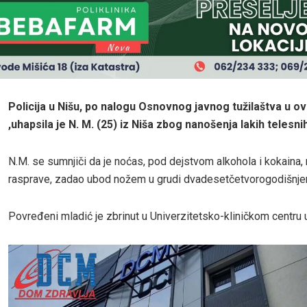
Policija u Nišu, po nalogu Osnovnog javnog tužilaštva u 
,uhapsila je N. M. (25) iz Niša zbog nanošenja lakih telesn
N.M. se sumnjiči da je noćas, pod dejstvom alkohola i kokaina,
rasprave, zadao ubod nožem u grudi dvadesetčetvorogodišnje
Povređeni mladić je zbrinut u Univerzitetsko-kliničkom centru 