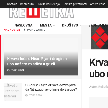
Kontakt
Impresum
Pravila korišćenja
Politika privatnosti
Arhiva vesti
NASLOVNA
MESTA
DRUŠTVO
EKONOMIJA
NAJNOVIJE
POPULARNO
Krvava tuča u Nišu: Pijan i drogiran
Krva
ubo nožem mladića u grudi
ubo 
05.06.2023.
SSP Niš: Zašto država dozvoljava
Autor: Rešet
da Niš izgubi avio-linije do Evrope?
07.08.2026.