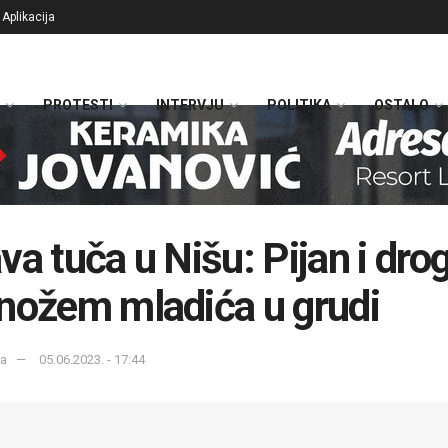
Aplikacija
PROTESTI
INTERVJU
POLITIKA
OSTALO
va tuča u Nišu: Pijan i dro
nožem mladića u grudi
ka
05.06.2023. - 17:44