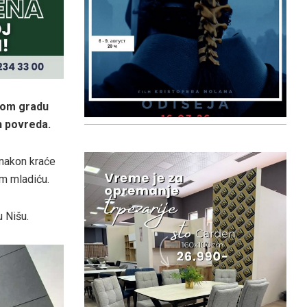
ovom gradu
ih povreda.
 nakon kraće
m mladiću.
u Nišu.