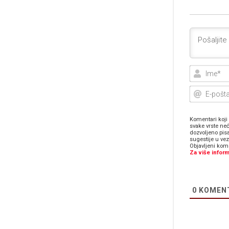
Komentari koji 
svake vrste neć
dozvoljeno pis
sugestije u ve
Objavljeni kome
Za više inform
0
KOMEN