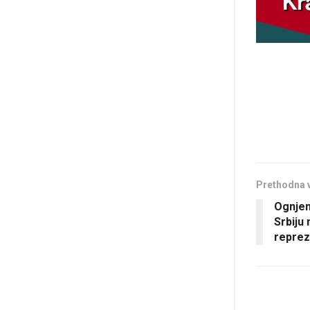
Prethodna 
Ognjen
Srbiju
reprez