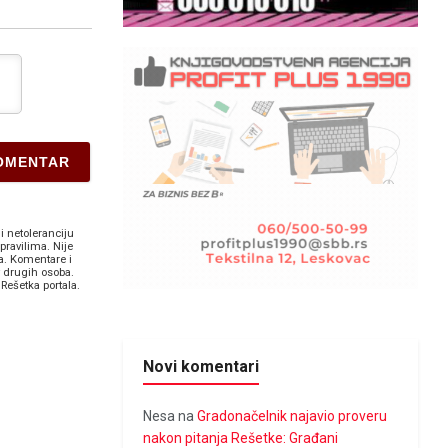
i netoleranciju
pravilima. Nije
a. Komentare i
v drugih osoba.
Rešetka portala.
Novi komentari
Nesa
na
Gradonačelnik najavio proveru
nakon pitanja Rešetke: Građani