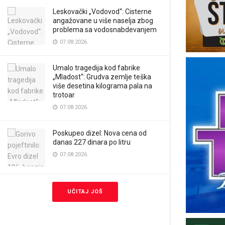
Leskovački „Vodovod“: Cisterne
angažovane u više naselja zbog
problema sa vodosnabdevanjem
07.08.2026.
Umalo tragedija kod fabrike
„Mladost“: Grudva zemlje teška
više desetina kilograma pala na
trotoar
07.08.2026.
Poskupeo dizel: Nova cena od
danas 227 dinara po litru
07.08.2026.
UČITAJ JOŠ