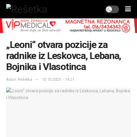
„Leoni“ otvara pozicije za
radnike iz Leskovca, Lebana,
Bojnika i Vlasotinca
Autor: Rešetka
10.10.2023. - 14:21