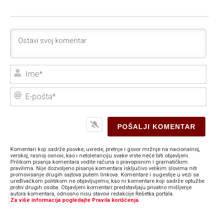
Ime
E-
poš
Komentari koji sadrže psovke, uvrede, pretnje i govor mržnje na nacionalnoj,
verskoj, rasnoj osnovi, kao i netoleranciju svake vrste neće biti objavljeni.
Prilikom pisanja komentara vodite računa o pravopisnim i gramatičkim
pravilima. Nije dozvoljeno pisanje komentara isključivo velikim slovima niti
promovisanje drugih sajtova putem linkova. Komentare i sugestije u vezi sa
uređivačkom politikom ne objavljujemo, kao ni komentare koji sadrže optužbe
protiv drugih osoba. Objavljeni komentari predstavljaju privatno mišljenje
autora komentara, odnosno nisu stavovi redakcije Rešetka portala.
Za više informacija pogledajte Pravila korišćenja.