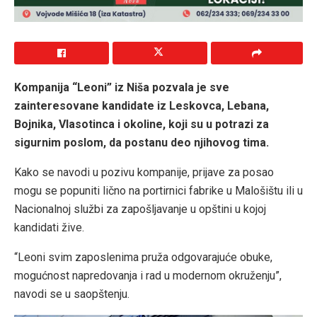
Kompanija “Leoni” iz Niša pozvala je sve
zainteresovane kandidate iz Leskovca, Lebana,
Bojnika, Vlasotinca i okoline, koji su u potrazi za
sigurnim poslom, da postanu deo njihovog tima.
Kako se navodi u pozivu kompanije, prijave za posao
mogu se popuniti lično na portirnici fabrike u Malošištu ili u
Nacionalnoj službi za zapošljavanje u opštini u kojoj
kandidati žive.
“Leoni svim zaposlenima pruža odgovarajuće obuke,
mogućnost napredovanja i rad u modernom okruženju”,
navodi se u saopštenju.