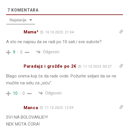
7
KOMENTARA
Najstarije
Mama²
10.10.2023. 21:04
A sto ne napisu da se radi po 10 sati i sve subote?
Odgovori
9
0
Paradajz i grožđe po 2€
11.10.2023. 00:27
Blago onima koji će da rade ovde. Požurite seljani da se ne
mučite na selu za „siću“.
Odgovori
10
0
Manca
11.10.2023. 12:59
SVI NA BOLOVANJE!!!
NEK MOTA ĆORA!