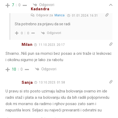
Odgovori
7
0
Kadandra
Odgovor za
Manca
01.01.2024. 16:31
Sta potrebno za prijavu da se radi
Odgovori
0
0
Milan
11.10.2023. 20:17
Stvarno…Niš pun sa momci bez posao a oni traže iz leskovac
i okolinu.sigurno je lako za rabotu
Odgovori
10
0
Sanja
13.10.2023. 01:58
U pravu si sto posto uzimaju lažna bolovanja ovamo im ide
radni staž i plata a na bolovanju idu da bih radili poljoprivredu
dok mi moramo da radimo i njihov posao zato sam i
napustila leoni. Seljaci su najveći prevaranti i odvratni su