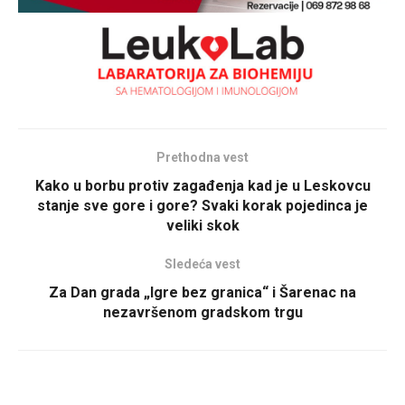
Prethodna vest
Kako u borbu protiv zagađenja kad je u Leskovcu
stanje sve gore i gore? Svaki korak pojedinca je
veliki skok
Sledeća vest
Za Dan grada „Igre bez granica“ i Šarenac na
nezavršenom gradskom trgu