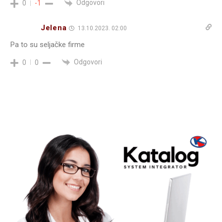
Odgovori
0
-1
Jelena
13.10.2023. 02:00
Pa to su seljačke firme
Odgovori
0
0