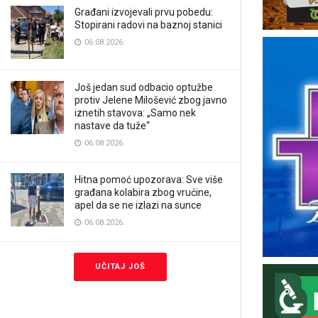
Građani izvojevali prvu pobedu:
Stopirani radovi na baznoj stanici
06.08.2026.
Još jedan sud odbacio optužbe
protiv Jelene Milošević zbog javno
iznetih stavova: „Samo nek
nastave da tuže“
06.08.2026.
Hitna pomoć upozorava: Sve više
građana kolabira zbog vrućine,
apel da se ne izlazi na sunce
06.08.2026.
UČITAJ JOŠ