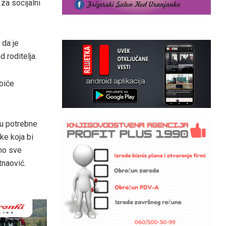
za socijalni
 da je
 roditelja.
biće
mu potrebne
ke koja bi
mo sve
tnaović.