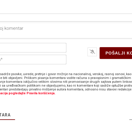
Ime*
E-
pošta*
sadrže psovke, uvrede, pretnje i govor mržnje na nacionalnoj, verskoj, rasnoj osnovi, kao 
e biti objavljeni. Prilikom pisanja komentara vodite računa o pravopisnim i gramatičkim 
anje komentara isključivo velikim slovima niti promovisanje drugih sajtova putem linkov
zi sa uređivačkom politikom ne objavljujemo, kao ni komentare koji sadrže optužbe proti
ntari predstavljaju privatno mišljenje autora komentara, odnosno nisu stavovi redakcije 
acija pogledajte Pravila korišćenja.
TARA