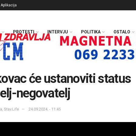
Aplikacija
PROTESTI
INTERVJU
POLITIKA
OSTALO
ovac će ustanoviti status
telj-negovatelj
a, Stav.Life
24.09.2024. - 11:45