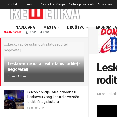
Kontakt
Impresum
Pravila korišćenja
Politika privatnosti
Arhiva vesti
NASLOVNA
MESTA
DRUŠTVO
EKONOMIJA
NAJNOVIJE
POPULARNO
Leskovac će ustanoviti status roditelj-
Lesk
negovatelj
rodi
24.09.2024.
Sukob policije i više građana u
Autor: Rešetk
Leskovcu zbog kontrole vozača
električnog skutera
06.08.2026.