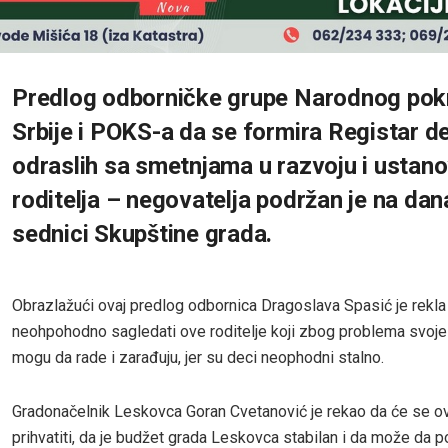
Predlog odborničke grupe Narodnog pok
Srbije i POKS-a da se formira Registar de
odraslih sa smetnjama u razvoju i ustano
roditelja – negovatelja podržan je na dan
sednici Skupštine grada.
Obrazlažući ovaj predlog odbornica Dragoslava Spasić je rekla 
neohpohodno sagledati ove roditelje koji zbog problema svoj
mogu da rade i zarađuju, jer su deci neophodni stalno.
Gradonačelnik Leskovca Goran Cvetanović je rekao da će se ov
prihvatiti, da je budžet grada Leskovca stabilan i da može da 