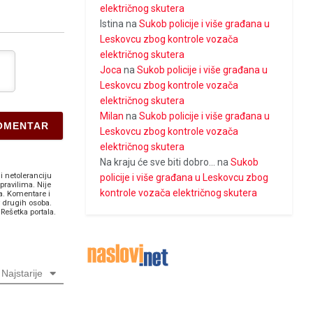
električnog skutera
Istina
na
Sukob policije i više građana u
Leskovcu zbog kontrole vozača
električnog skutera
Joca
na
Sukob policije i više građana u
Leskovcu zbog kontrole vozača
električnog skutera
Milan
na
Sukob policije i više građana u
Leskovcu zbog kontrole vozača
električnog skutera
Na kraju će sve biti dobro...
na
Sukob
i netoleranciju
policije i više građana u Leskovcu zbog
pravilima. Nije
kontrole vozača električnog skutera
a. Komentare i
v drugih osoba.
Rešetka portala.
Najstarije