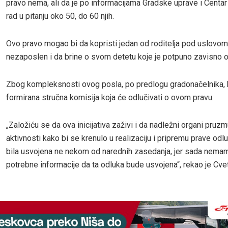
pravo nema, ali da je po informacijama Gradske uprave i Centar 
rad u pitanju oko 50, do 60 njih.
Ovo pravo mogao bi da kopristi jedan od roditelja pod uslovom
nezaposlen i da brine o svom detetu koje je potpuno zavisno od
Zbog kompleksnosti ovog posla, po predlogu gradonačelnika, 
formirana stručna komisija koja će odlučivati o ovom pravu.
„Založiću se da ova inicijativa zaživi i da nadležni organi pruz
aktivnosti kako bi se krenulo u realizaciju i pripremu prave odlu
bila usvojena ne nekom od narednih zasedanja, jer sada nema
potrebne informacije da ta odluka bude usvojena“, rekao je Cve