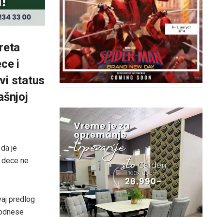
reta
ce i
vi status
ašnjoj
da je
e dece ne
aj predlog
podnese