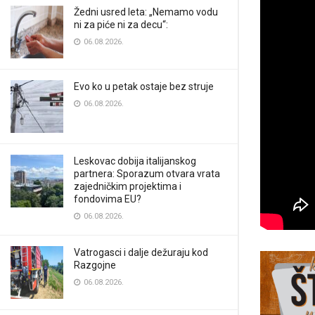
Žedni usred leta: „Nemamo vodu
ni za piće ni za decu“:
06.08.2026.
Evo ko u petak ostaje bez struje
06.08.2026.
Leskovac dobija italijanskog
partnera: Sporazum otvara vrata
zajedničkim projektima i
fondovima EU?
06.08.2026.
Vatrogasci i dalje dežuraju kod
Razgojne
06.08.2026.