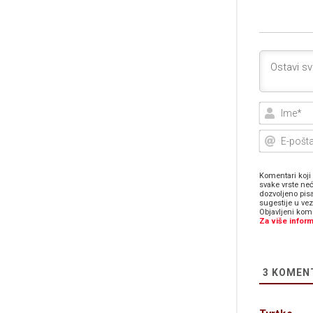
Komentari koji 
svake vrste neć
dozvoljeno pis
sugestije u ve
Objavljeni kome
Za više inform
3
KOMEN