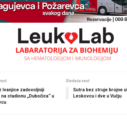
vest
Sledeća vest
z Ivanjice zadovoljniji
Sutra bez struje brojne u
na stadionu „Dubočica“ u
Leskovcu i dve u Vučju
vcu