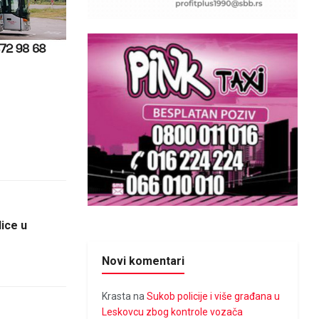
lice u
Novi komentari
Krasta
na
Sukob policije i više građana u
Leskovcu zbog kontrole vozača