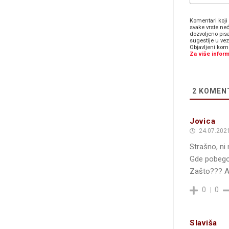
Komentari koji 
svake vrste neć
dozvoljeno pis
sugestije u ve
Objavljeni kome
Za više inform
2
KOMEN
Jovica
24.07.2021
Strašno, ni 
Gde pobegoš
Zašto??? A
0
0
Slaviša