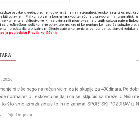
sadrže psovke, uvrede, pretnje i govor mržnje na nacionalnoj, verskoj, rasnoj osnovi, kao 
e biti objavljeni. Prilikom pisanja komentara vodite računa o pravopisnim i gramatičkim 
anje komentara isključivo velikim slovima niti promovisanje drugih sajtova putem linkov
zi sa uređivačkom politikom ne objavljujemo, kao ni komentare koji sadrže optužbe proti
ntari predstavljaju privatno mišljenje autora komentara, odnosno nisu stavovi redakcije 
acija pogledajte Pravila korišćenja.
TARA
. 20:26
manje ni više nego na račun vidim da je skuplje za 400dinara. Pa dobro
e normalni? U Leskovcu ne daju da se isključiš sa mreže. U Nišu m
 to što smo izmrzli zimus to ih ne zanima. SPORTSKI POZDRAV iz N
Odgovori