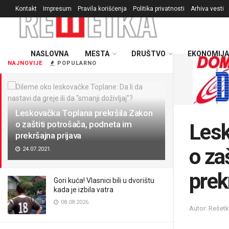
Kontakt
Impresum
Pravila korišćenja
Politika privatnosti
Arhiva vesti
NASLOVNA
MESTA
DRUŠTVO
EKONOMIJA
NAJNOVIJE
POPULARNO
Leskovačka Toplana prekršila Zakon
o zaštiti potrošača, podneta im
Lesk
prekršajna prijava
o za
24.07.2021.
prek
Gori kuća! Vlasnici bili u dvorištu
kada je izbila vatra
08.08.2026.
Autor: Rešet