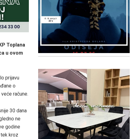
JKP Toplana
ica u ovom
lo prijavu
ađane o
 veće račune.
snije 30 dana
igledno ne
ve godine
 tek kroz