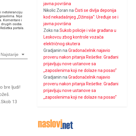
javna površina
Nikolic Zoran
na
Čisti se divlja deponija
i netoleranciju
pravilima. Nije
kod nekadašnjeg „Džinsija“: Uređuje se i
a. Komentare i
javna površina
v drugih osoba.
Rešetka portala.
Zoks
na
Sukob policije i više građana u
Leskovcu zbog kontrole vozača
električnog skutera
Gradjanin
na
Gradonačelnik najavio
Najstarije
proveru nakon pitanja Rešetke: Građani
prijavljuju nove ustanove sa
„zaposlenima koji ne dolaze na posao“
Gradjanin
na
Gradonačelnik najavio
proveru nakon pitanja Rešetke: Građani
 bre ljudi!
prijavljuju nove ustanove sa
ožeš.
„zaposlenima koji ne dolaze na posao“
.Skob 13