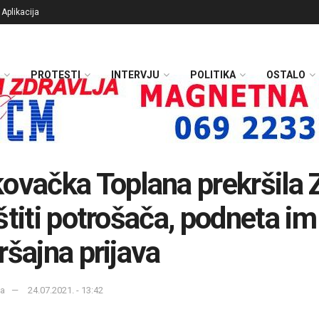
Aplikacija
PROTESTI
INTERVJU
POLITIKA
OSTALO
ovačka Toplana prekršila
štiti potrošača, podneta im
ršajna prijava
ka
24.07.2021. - 13:42