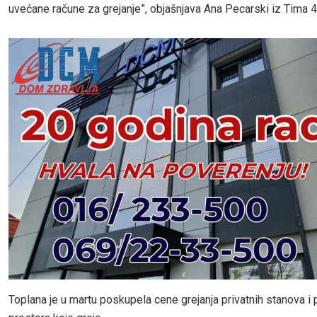
uvećane račune za grejanje”, objašnjava Ana Pecarski iz Tima 4
Toplana je u martu poskupela cene grejanja privatnih stanova i