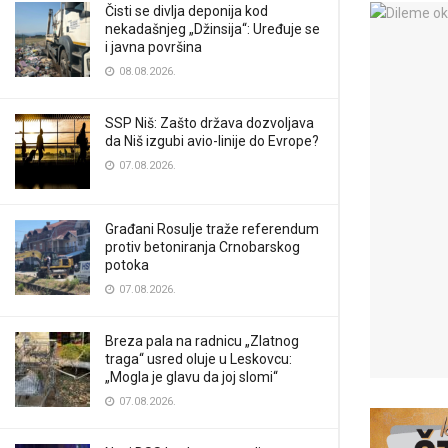
Čisti se divlja deponija kod
nekadašnjeg „Džinsija“: Uređuje se
i javna površina
08.08.2026.
SSP Niš: Zašto država dozvoljava
da Niš izgubi avio-linije do Evrope?
07.08.2026.
Građani Rosulje traže referendum
protiv betoniranja Crnobarskog
potoka
07.08.2026.
Breza pala na radnicu „Zlatnog
traga“ usred oluje u Leskovcu:
„Mogla je glavu da joj slomi“
07.08.2026.