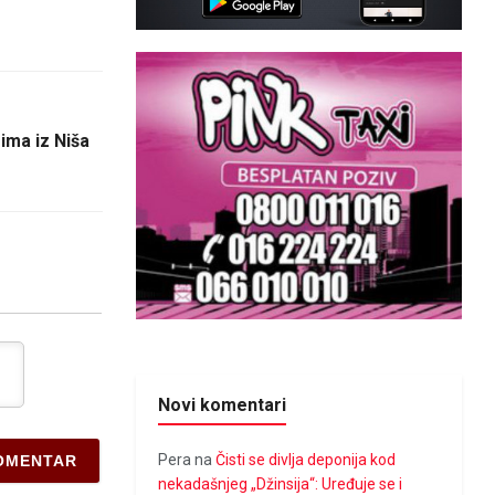
ima iz Niša
Novi komentari
Pera
na
Čisti se divlja deponija kod
nekadašnjeg „Džinsija“: Uređuje se i