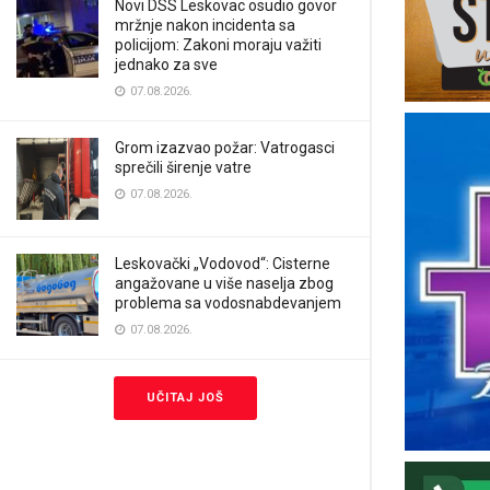
Novi DSS Leskovac osudio govor
mržnje nakon incidenta sa
policijom: Zakoni moraju važiti
jednako za sve
07.08.2026.
Grom izazvao požar: Vatrogasci
sprečili širenje vatre
07.08.2026.
Leskovački „Vodovod“: Cisterne
angažovane u više naselja zbog
problema sa vodosnabdevanjem
07.08.2026.
UČITAJ JOŠ