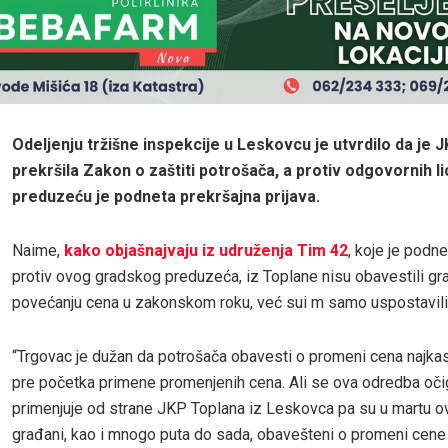
Odeljenju tržišne inspekcije u Leskovcu je utvrdilo da je 
prekršila Zakon o zaštiti potrošača, a protiv odgovornih l
preduzeću je podneta prekršajna prijava.
Naime,
kako objašnajvaju iz udruženja Tim 42
, koje je podne
protiv ovog gradskog preduzeća, iz Toplane nisu obavestili gr
povećanju cena u zakonskom roku, već sui m samo uspostavili
“Trgovac je dužan da potrošača obavesti o promeni cena najka
pre početka primene promenjenih cena. Ali se ova odredba oč
primenjuje od strane JKP Toplana iz Leskovca pa su u martu o
građani, kao i mnogo puta do sada, obavešteni o promeni cene