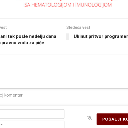
vest
Sledeća vest
čani tek posle nedelju dana
Ukinut pritvor programer
ispravnu vodu za piće
Ime*
E-
pošta*