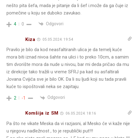
nešto pita šefa, mada je pitanje da li šef i.može da ga čuje iz
pomečine u koju se duboko zavukao.
Odgovori
4
0
Kiza
05.05.2024. 19:54
Pravilo je bilo da kod neasfaltiranih ulica je da temelj kuće
mora biti iznad nivoa šahte na ulici i to preko 10cm, a samim
tim dvorište mora da nude u nivou, bar mi deda pričao da mu
iz direkcije tako tražili u vreme SFRJ pa kad su asfaltirali
Jovana Cvijića sve je bilo OK. Da li su ljudi koji su tada pravili
kuće to ispoštovali neka se zapitaju.
Odgovori
2
-1
Komšija iz SM
06.05.2024. 18:16
Pa što ne vikate Meska da vi razjasni, al Mesko će vi kaže nije
u njegovu nadležnost , to je republički put!!!