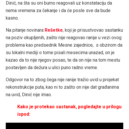
Dinić, na šta su oni burno reagovali uz konstataciju da
nema vremena za čekanje i da će posle sve da bude
kasno.
Na pitanje novinara
Rešetke
, koji je prisustvovao sastanku
na poziv okupljenih, zašto nije reagovao ranije u vezi ovog
problema kao predsednik Mesne zajednice, s obzirom da
su lokalni mediji o tome pisali mesecima unazad, on je
kazao da to nije njegov posao, te da on nije na tom mestu
postavljen da dežura u ulici puno radno vreme.
Odgovor na to zbog čega nije ranije tražio uvid u projekat
rekonstrukcije puta, kao ni to zašto on nije dat građanima
na uvid, Dinić nije imao.
Kako je protekao sastanak, pogledajte u prilogu
ispod: