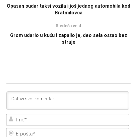
Opasan sudar taksi vozila i još jednog automobila kod
Bratmilovca
Sledeća vest
Grom udario u kuću i zapalio je, deo sela ostao bez
struje
Ime
E-
poš