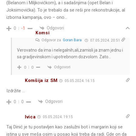
(Belanom i Miljkovićkom), a i sadašnjima (opet Belan i
Joksimovićka). To je trebalo da se reši pre rekonstrukcije, al
izborna kampanja, ovo – ono…
Odgovori
0
-1
Komsi
Odgovor za
Goran Bara
07.05.2024. 20:51
Verovatno da ima i nelegalnih,ali,zamisli ja znam jednu i
sa gradjevinskom i upotrebnom dozvolom. Zato…
Odgovori
0
0
Komšija iz SM
05.05.2024. 16:15
Izdržite …
Odgovori
0
0
Ivica
05.05.2024. 19:15
Taj Dinić je tu postavljen kao zaslužni bot i margarin koji se
istina u sve meša osim u posao koji treba da radi. Gde on da