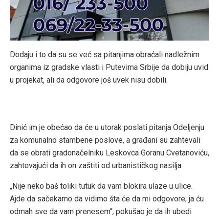
Dodaju i to da su se već sa pitanjima obraćali nadležnim
organima iz gradske vlasti i Putevima Srbije da dobiju uvid
u projekat, ali da odgovore još uvek nisu dobili.
Dinić im je obećao da će u utorak poslati pitanja Odeljenju
za komunalno stambene poslove, a građani su zahtevali
da se obrati gradonačelniku Leskovca Goranu Cvetanoviću,
zahtevajući da ih on zaštiti od urbanističkog nasilja.
„Nije neko baš toliki tutuk da vam blokira ulaze u ulice.
Ajde da sačekamo da vidimo šta će da mi odgovore, ja ću
odmah sve da vam prenesem“, pokušao je da ih ubedi