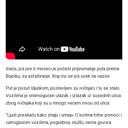
Inače, još pre 6 meseci je počelo pripremanje puta prema
Bojniku, za asfaltiranje. Kraj mu se još uvek ne nazire.
Put je posut šljunkom, postavljeni su ivičnjaci i tu se stalo.
Vozilima je onemogućen ulazak i izlazak iz susednih ulica
zbog ivičnjaka koji su u mnogo većem nivou od ulica.
“Ljudi preskaču kako znaju i umeju. O kolima hitne pomoći i
vatrogasnim vozilima, pogrebnoj službi, nema govora.