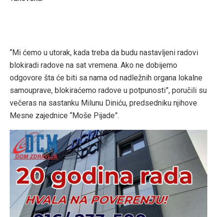
“Mi ćemo u utorak, kada treba da budu nastavljeni radovi
blokiradi radove na sat vremena. Ako ne dobijemo
odgovore šta će biti sa nama od nadležnih organa lokalne
samouprave, blokiraćemo radove u potpunosti”, poručili su
večeras na sastanku Milunu Diniću, predsedniku njihove
Mesne zajednice “Moše Pijade”.