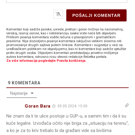
Komentari koji sadrže psovke, uvrede, pretnje i govor mržnje na nacionalnoj,
verskoj, rasnoj osnovi, kao i netoleranciju svake vrste neće biti objavljeni.
Prilikom pisanja komentara vodite računa o pravopisnim i gramatičkim
pravilima. Nije dozvoljeno pisanje komentara isključivo velikim slovima niti
promovisanje drugih sajtova putem linkova. Komentare i sugestije u vezi sa
uređivačkom politikom ne objavljujemo, kao ni komentare koji sadrže optužbe
protiv drugih osoba. Objavljeni komentari predstavljaju privatno mišljenje
autora komentara, odnosno nisu stavovi redakcije Rešetka portala.
Za više informacija pogledajte Pravila korišćenja.
9
KOMENTARA
Najstarije
Goran Bara
05.05.2024. 15:00
Ne znam da li te ulice postoje u GUP-u, a samim tim i da li su
kuće legalne. Izvođača očito nije briga za „situaciju na terenu“,
a ko je za to kriv trebalo bi da građani vide sa bivšima