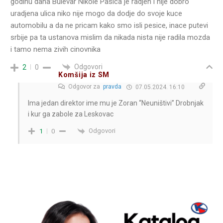
godinu dana Bulevar Nikole Pasica je radjen i nije dobro
uradjena ulica niko nije mogo da dodje do svoje kuce
automobilu a da ne pricam kako smo isli pesice, inace putevi
srbije pa ta ustanova mislim da nikada nista nije radila mozda
i tamo nema zivih cinovnika
Odgovori
2
0
Komšija iz SM
Odgovor za
pravda
07.05.2024. 16:10
Ima jedan direktor ime mu je Zoran “Neuništivi” Drobnjak
i kur ga zabole za Leskovac
Odgovori
1
0