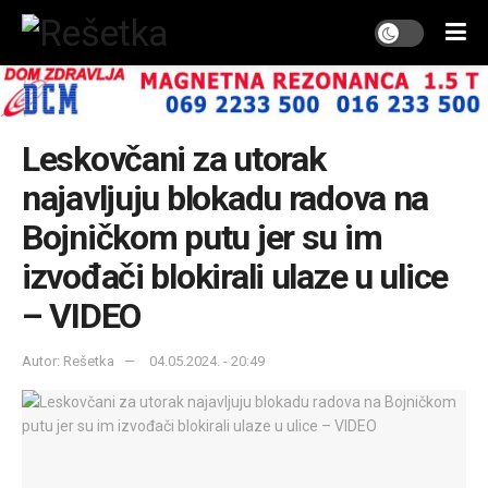
Leskovčani za utorak
najavljuju blokadu radova na
Bojničkom putu jer su im
izvođači blokirali ulaze u ulice
– VIDEO
Autor: Rešetka
04.05.2024. - 20:49