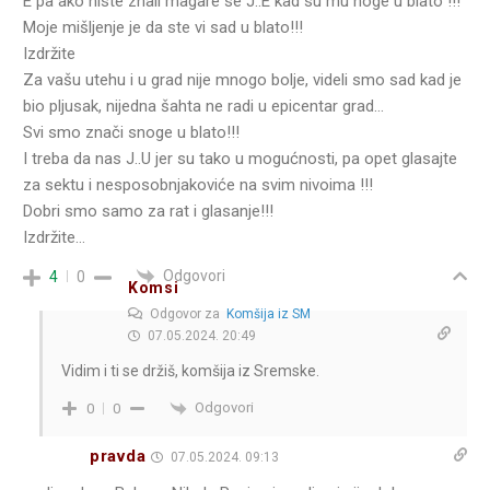
E pa ako niste znali magare se J..E kad su mu noge u blato !!!
Moje mišljenje je da ste vi sad u blato!!!
Izdržite
Za vašu utehu i u grad nije mnogo bolje, videli smo sad kad je
bio pljusak, nijedna šahta ne radi u epicentar grad…
Svi smo znači snoge u blato!!!
I treba da nas J..U jer su tako u mogućnosti, pa opet glasajte
za sektu i nesposobnjakoviće na svim nivoima !!!
Dobri smo samo za rat i glasanje!!!
Izdržite…
Odgovori
4
0
Komsi
Odgovor za
Komšija iz SM
07.05.2024. 20:49
Vidim i ti se držiš, komšija iz Sremske.
Odgovori
0
0
pravda
07.05.2024. 09:13