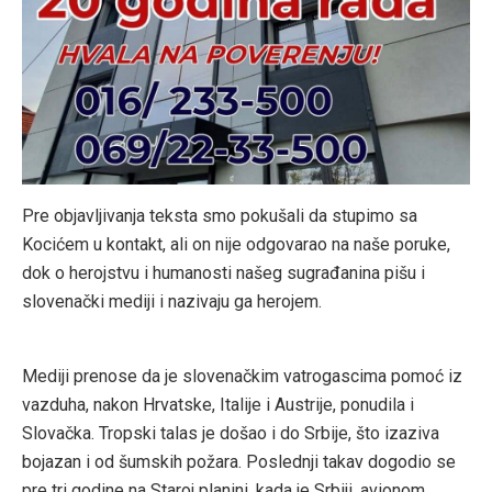
Pre objavljivanja teksta smo pokušali da stupimo sa
Kocićem u kontakt, ali on nije odgovarao na naše poruke,
dok o herojstvu i humanosti našeg sugrađanina pišu i
slovenački mediji i nazivaju ga herojem.
Mediji prenose da je slovenačkim vatrogascima pomoć iz
vazduha, nakon Hrvatske, Italije i Austrije, ponudila i
Slovačka. Tropski talas je došao i do Srbije, što izaziva
bojazan i od šumskih požara. Poslednji takav dogodio se
pre tri godine na Staroj planini, kada je Srbiji, avionom