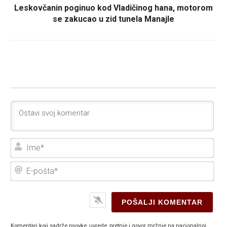
Leskovčanin poginuo kod Vladičinog hana, motorom
se zakucao u zid tunela Manajle
Ime
E-
poš
Komentari koji sadrže psovke, uvrede, pretnje i govor mržnje na nacionalnoj,