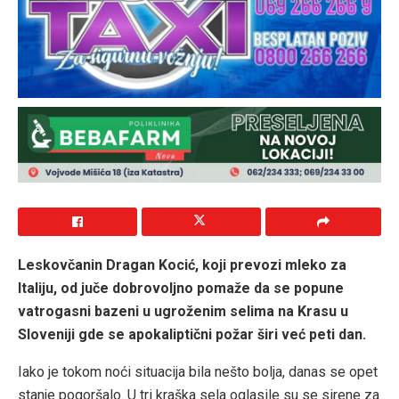
Leskovčanin Dragan Kocić, koji prevozi mleko za
Italiju, od juče dobrovoljno pomaže da se popune
vatrogasni bazeni u ugroženim selima na Krasu u
Sloveniji gde se apokaliptični požar širi već peti dan.
Iako je tokom noći situacija bila nešto bolja, danas se opet
stanje pogoršalo. U tri kraška sela oglasile su se sirene za