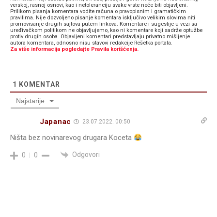
verskoj, rasnoj osnovi, kao i netoleranciju svake vrste neće biti objavljeni.
Prilikom pisanja komentara vodite računa o pravopisnim i gramatičkim
pravilima. Nije dozvoljeno pisanje komentara isključivo velikim slovima niti
promovisanje drugih sajtova putem linkova. Komentare i sugestije u vezi sa
uređivačkom politikom ne objavljujemo, kao ni komentare koji sadrže optužbe
protiv drugih osoba. Objavljeni komentari predstavljaju privatno mišljenje
autora komentara, odnosno nisu stavovi redakcije Rešetka portala.
Za više informacija pogledajte Pravila korišćenja.
1
KOMENTAR
Najstarije
Japanac
23.07.2022. 00:50
Ništa bez novinarevog drugara Koceta
Odgovori
0
0