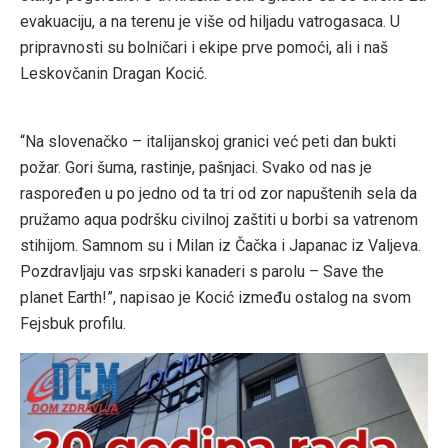
evakuaciju, a na terenu je više od hiljadu vatrogasaca. U
pripravnosti su bolničari i ekipe prve pomoći, ali i naš
Leskovčanin Dragan Kocić.
“Na slovenačko – italijanskoj granici već peti dan bukti
požar. Gori šuma, rastinje, pašnjaci. Svako od nas je
raspoređen u po jedno od ta tri od zor napuštenih sela da
pružamo aqua podršku civilnoj zaštiti u borbi sa vatrenom
stihijom. Samnom su i Milan iz Čačka i Japanac iz Valjeva.
Pozdravljaju vas srpski kanaderi s parolu – Save the
planet Earth!”, napisao je Kocić između ostalog na svom
Fejsbuk profilu.