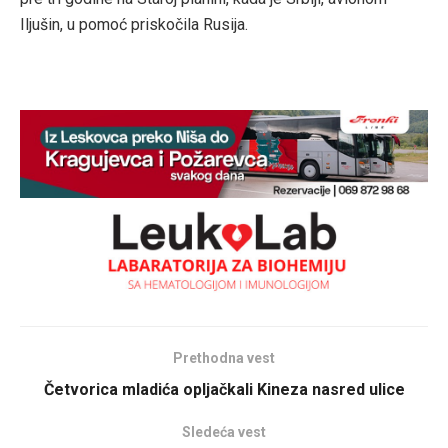
Iljušin, u pomoć priskočila Rusija.
Prethodna vest
Četvorica mladića opljačkali Kineza nasred ulice
Sledeća vest