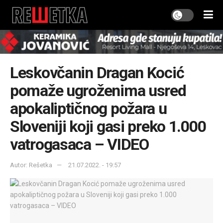
Leskovčanin Dragan Kocić
pomaže ugroženima usred
apokaliptičnog požara u
Sloveniji koji gasi preko 1.000
vatrogasaca – VIDEO
Autor: Rešetka
21.07.2022. - 19:57