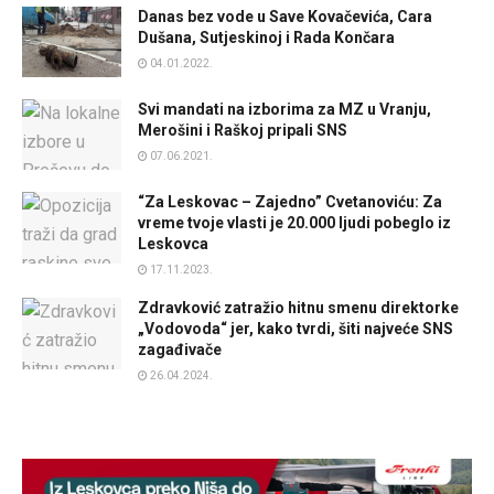
Danas bez vode u Save Kovačevića, Cara
Dušana, Sutjeskinoj i Rada Končara
04.01.2022.
Svi mandati na izborima za MZ u Vranju,
Merošini i Raškoj pripali SNS
07.06.2021.
“Za Leskovac – Zajedno” Cvetanoviću: Za
vreme tvoje vlasti je 20.000 ljudi pobeglo iz
Leskovca
17.11.2023.
Zdravković zatražio hitnu smenu direktorke
„Vodovoda“ jer, kako tvrdi, šiti najveće SNS
zagađivače
26.04.2024.