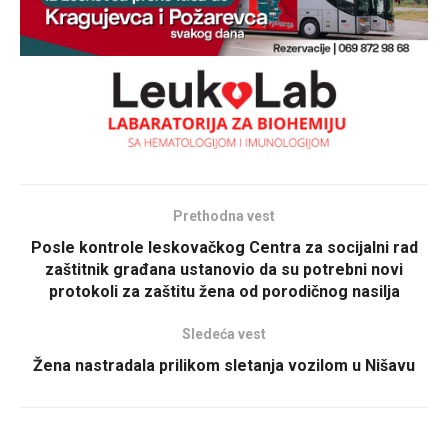
Prethodna vest
Posle kontrole leskovačkog Centra za socijalni rad
zaštitnik građana ustanovio da su potrebni novi
protokoli za zaštitu žena od porodičnog nasilja
Sledeća vest
Žena nastradala prilikom sletanja vozilom u Nišavu