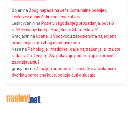
Bojan
na
Zbog napada na šefa Komunalne policije u
Leskovcu dobio četiri meseca zatvora
Leskovcanin
na
Posle višegodišnjeg propadanja, počelo
raščišćavanje kompleksa „Kosta Stamenković“
Gradjanin
na
Ucena: U Vodovodu zaposlenima najavljeno
umanjenje plata zbog obustave rada
Nesa
na
Psihologija i medicina i dalje najtraženije, ali tržište
rada traži inženjere: Šta pokazuju podaci o upisu brucoša i
zapošljavanju?
gradjanin
na
Zapaljen automobil leskovačke advokatice u
dvorištu porodične kuće, policija ćuti o slučaju