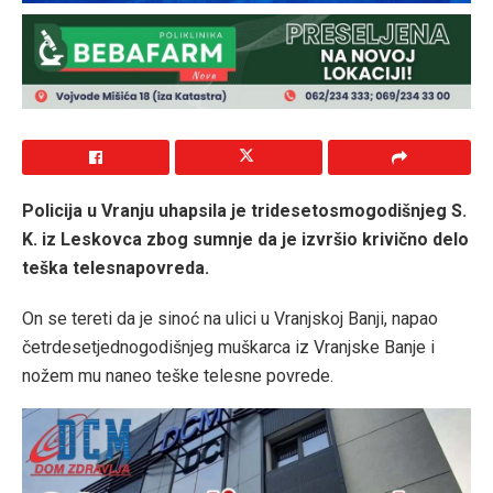
Policija u Vranju uhapsila je tridesetosmogodišnjeg S.
K. iz Leskovca zbog sumnje da je izvršio krivično delo
teška telesnapovreda.
On se tereti da je sinoć na ulici u Vranjskoj Banji, napao
četrdesetjednogodišnjeg muškarca iz Vranjske Banje i
nožem mu naneo teške telesne povrede.