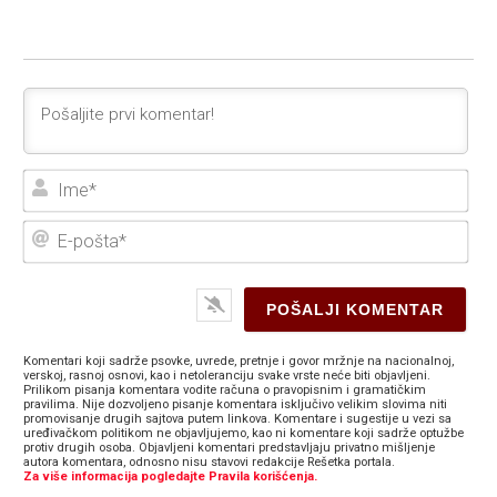
Ime
E-
poš
Komentari koji sadrže psovke, uvrede, pretnje i govor mržnje na nacionalnoj,
verskoj, rasnoj osnovi, kao i netoleranciju svake vrste neće biti objavljeni.
Prilikom pisanja komentara vodite računa o pravopisnim i gramatičkim
pravilima. Nije dozvoljeno pisanje komentara isključivo velikim slovima niti
promovisanje drugih sajtova putem linkova. Komentare i sugestije u vezi sa
uređivačkom politikom ne objavljujemo, kao ni komentare koji sadrže optužbe
protiv drugih osoba. Objavljeni komentari predstavljaju privatno mišljenje
autora komentara, odnosno nisu stavovi redakcije Rešetka portala.
Za više informacija pogledajte Pravila korišćenja.