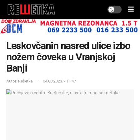
Leskovčanin nasred ulice izbo
nožem čoveka u Vranjskoj
Banji
Autor: Rešetka
04.08.2023. - 11:47