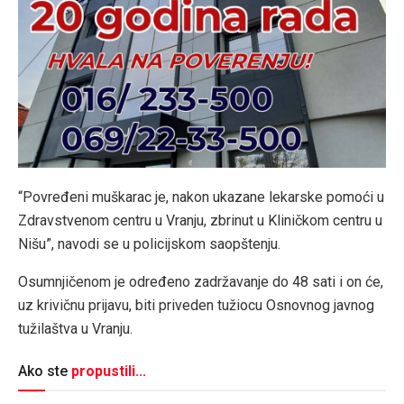
“Povređeni muškarac je, nakon ukazane lekarske pomoći u
Zdravstvenom centru u Vranju, zbrinut u Kliničkom centru u
Nišu”, navodi se u policijskom saopštenju.
Osumnjičenom je određeno zadržavanje do 48 sati i on će,
uz krivičnu prijavu, biti priveden tužiocu Osnovnog javnog
tužilaštva u Vranju.
Ako ste
propustili...